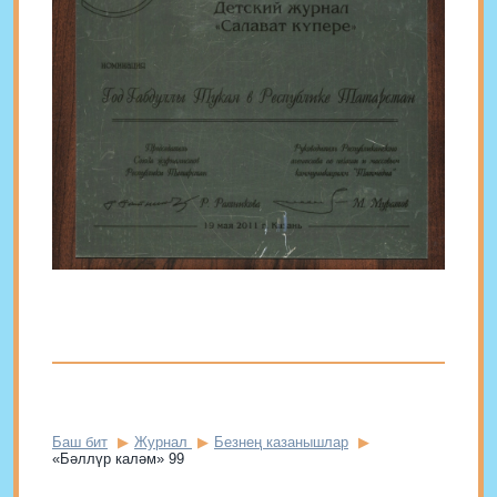
Баш бит
Журнал
Безнең казанышлар
«Бәллүр каләм» 99