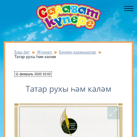
Баш бит
Журнал
Безнең казанышлар
Татар рухы һәм каләм
11 февраль 2020 10:02
Татар рухы һәм каләм