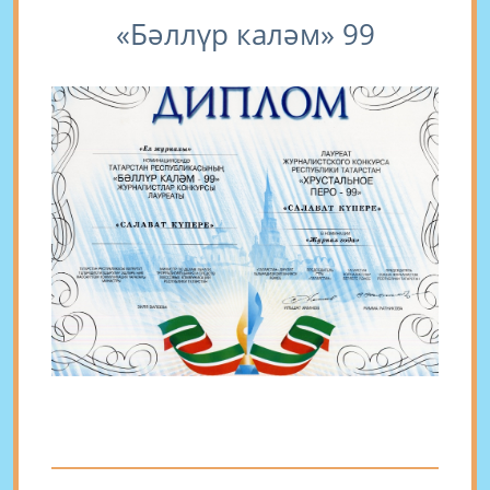
«Бәллүр каләм» 99