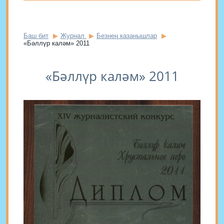
Баш бит
Журнал
Безнең казанышлар
«Бәллүр каләм» 2011
«Бәллүр каләм» 2011