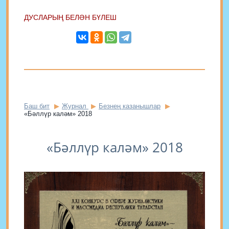
ДУСЛАРЫҢ БЕЛӘН БҮЛЕШ
Баш бит
Журнал
Безнең казанышлар
«Бәллүр каләм» 2018
«Бәллүр каләм» 2018