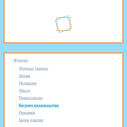
Журнал
Журнал тарихы
Архив
Редакция
Язылу
Редколлегия
Безнең казанышлар
Реклама
Безгә язалар