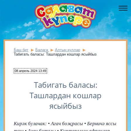
Баш бит
Балага
Алтын куллар
Табигать баласы: Ташлардан кошлар ясыйбыз
08 апрель 2024 13:49
Табигать баласы:
Ташлардан кошлар
ясыйбыз
Кирәк булачак: • Агач боҗрасы • Берничә яссы
таш • Агач ботагы • Киптерелгән яфраклар