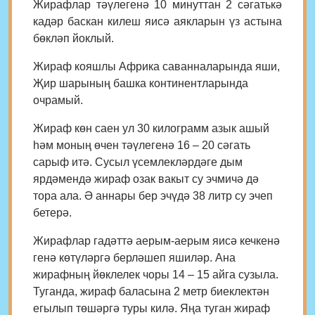
Жирафлар тәүлегенә 10 минуттан 2 сәгатькә
кадәр баскан килеш яисә аякларын үз астына
бөкләп йоклый.
Жираф кояшлы Африка саванналарында яши,
Җир шарының башка континентларында
очрамый.
Жираф көн саен ул 30 килограмм азык ашый
һәм моның өчен тәүлегенә 16 – 20 сәгать
сарыф итә. Сусыл үсемлекләрдәге дым
ярдәмендә жираф озак вакыт су эчмичә дә
тора ала. Ә аннары бер эчүдә 38 литр су эчеп
бетерә.
Жирафлар гадәттә аерым-аерым яисә кечкенә
генә көтүләргә берләшеп яшиләр. Ана
жирафның йөклелек чоры 14 – 15 айга сузыла.
Туганда, жираф баласына 2 метр биеклектән
егылып төшәргә туры килә. Яңа туган жираф