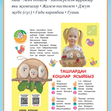
яки җимешләр • Җилем-пистолет • Джут
җебе (сүс) • Гади карандаш • Гуашь