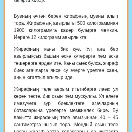
метрга кадәр.
Буеның өчтән берен жирафның муены алып
тора. Жирафның авырлыгы 500 килограммнан
1900 килограммга кадәр булырга мөмкин.
Йөрәге 12 килограмм авырлыкта.
Жирафның каны бик куе. Ул аңа бер
авырлыксыз башын өскә күтәрергә һәм аска
төшерергә ярдәм итә. Каны сыек булса, жираф
биек агачларга яисә су эчәргә үрелгән саен,
аңын югалтып егылыр иде.
Жирафның теле аерым игътибарга лаек: ул
көрән төстә, бик озын һәм мускуллы. Ул әлеге
имезүчегә зур биеклектәге агачларның
ботакларына үрелергә мөмкинлек бирә. Бу
вакытта жирафның теле авызыннан 40 – 45
сантиметрга чыгып тора. Мондый озын теле
белән жираф хәтта колакларын да чистарта