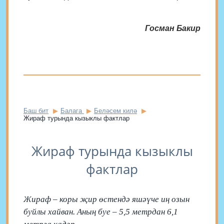
Госман Бакир
Баш бит
Балага
Беләсем килә
Жираф турында кызыклы фактлар
Жираф турында кызыклы
фактлар
Жираф – коры җир өстендә яшәүче иң озын
буйлы хайван. Аның буе – 5,5 метрдан 6,1