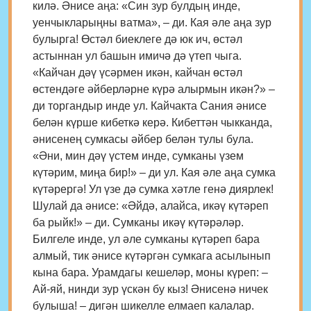
килә. Әнисе аңа: «Син зур булдың инде,
уенчыкларыңны ватма», – ди. Кая әле аңа зур
булырга! Өстәл биеклеге дә юк ич, өстәл
астыннан ул башын имичә дә үтеп чыга.
«Кайчан дәү үсәрмен икән, кайчан өстәл
өстендәге әйберләрне күрә алырмын икән?» –
ди торгандыр инде ул. Кайчакта Сания әнисе
белән күрше кибеткә керә. Кибеттән чыкканда,
әнисенең сумкасы әйбер белән тулы була.
«Әни, мин дәү үстем инде, сумканы үзем
күтәрим, миңа бир!» – ди ул. Кая әле аңа сумка
күтәрергә! Ул үзе дә сумка хәтле генә диярлек!
Шулай да әнисе: «Әйдә, алайса, икәү күтәреп
ба рыйк!» – ди. Сумканы икәү күтәрәләр.
Билгеле инде, ул әле сумканы күтәреп бара
алмый, тик әнисе күтәргән сумкага асылынып
кына бара. Урамдагы кешеләр, моны күреп: –
Ай-яй, нинди зур үскән бу кыз! Әнисенә ничек
булыша! – дигән шикелле елмаеп калалар.