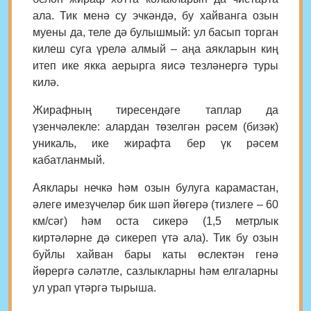
ала. Тик менә су эчкәндә, бу хайванга озын
муены да, теле дә булышмый: ул басып торган
килеш суга үрелә алмый – аңа аякларын киң
итеп ике якка аерырга яисә тезләнергә туры
килә.
Жирафның тиресендәге таплар да
үзенчәлекле: алардан төзелгән рәсем (бизәк)
уникаль, ике жирафта бер үк рәсем
кабатланмый.
Аяклары нечкә һәм озын булуга карамастан,
әлеге имезүчеләр бик шәп йөгерә (тизлеге – 60
км/сәг) һәм оста сикерә (1,5 метрлык
киртәләрне дә сикереп үтә ала). Тик бу озын
буйлы хайван бары каты өслектән генә
йөрергә сәләтле, сазлыкларны һәм елгаларны
ул урап үтәргә тырыша.