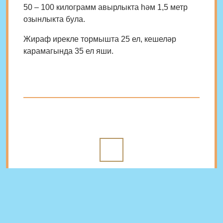
50 – 100 килограмм авырлыкта һәм 1,5 метр
озынлыкта була.
Жираф ирекле тормышта 25 ел, кешеләр
карамагында 35 ел яши.
Балага