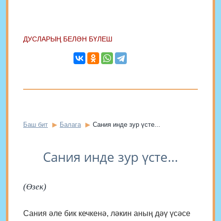
ДУСЛАРЫҢ БЕЛӘН БҮЛЕШ
Баш бит
Балага
Сания инде зур үсте...
Сания инде зур үсте...
(Өзек)
Сания әле бик кечкенә, ләкин аның дәү үсәсе