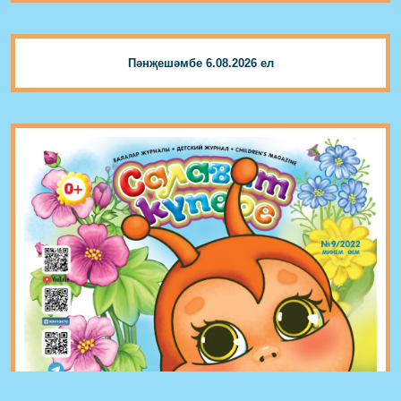
Пәнҗешәмбе 6.08.2026 ел