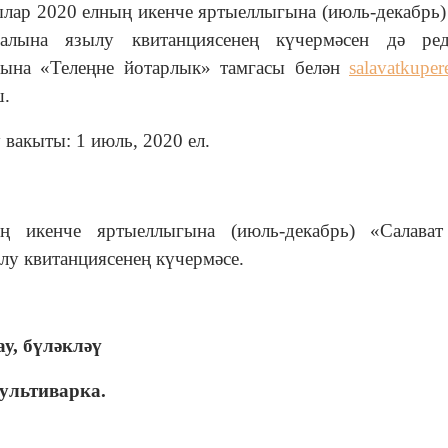
ылар 2020 елның икенче яртыеллыгына (июль-декабрь)
алына язылу квитанциясенең күчермәсен дә ред
есына
«Телеңне йотарлык» тамгасы белән
salavatkupe
ш.
 вакыты: 1 июль, 2020 ел.
ң икенче яртыеллыгына (июль-декабрь) «Салават
лу квитанциясенең күчермәсе.
ау, бүләкләү
ультиварка.