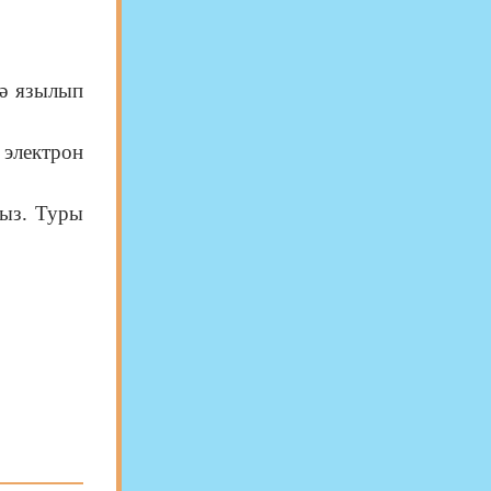
дә язылып
электрон
быз. Туры