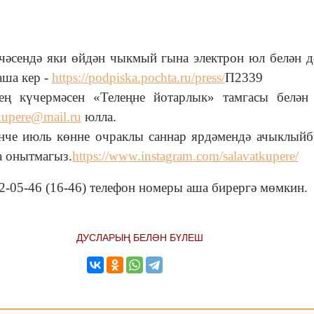
кчәсендә яки өйдән чыкмый гына электрон юл белән 
аша кер -
https://podpiska.pochta.ru/press/
П2339
нең күчермәсен
«
Телеңне йотарлык
»
тамгасы белән 
kupere@mail.ru
юлла.
нче июль көнне очраклы саннар ярдәмендә ачыклый
а онытмагыз.
https://www.instagram.com/salavatkupere/
-05-46 (16-46) телефон номеры аша бирергә мөмкин.
ДУСЛАРЫҢ БЕЛӘН БҮЛЕШ