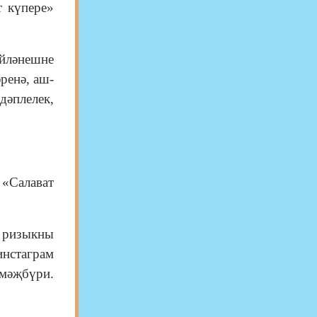
 күпере»
әйләнешне
ренә, аш-
дәплелек,
 «Салават
н ризыкны
нстаграм
 мәҗбүри.