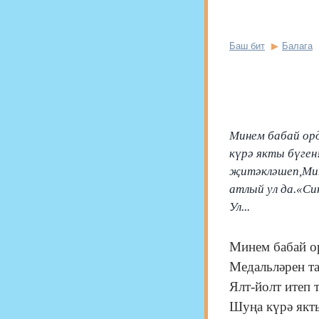
Баш бит
Балага
Минем бабай ор
күрә якты бүген
җитәкләшеп,Мин
атлый ул да.«Си
Ул...
Минем бабай о
Медальләрен та
Ялт-йолт итеп т
Шуңа күрә якт