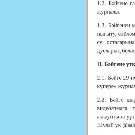
1.2. Бәйгене
журналы.
1.3. Бәйгенең 
ныгыту, сөйләм
су осталарына
дусларың белән
II. Бәйгене ү
2.1. Бәйге 29 
күпере» журнал
2.2. Бәйге ша
видеоязмага 
аккаунтына ур
Шулай ук @sala