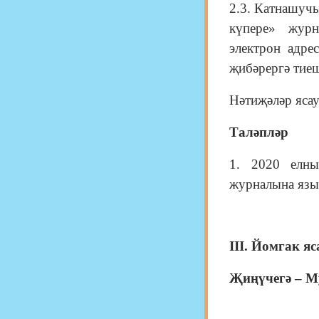
2.3. Катнашуч
күпере» журн
электрон адр
җибәрергә тие
Нәтиҗәләр ясау
Таләпләр
1. 2020 елны
журналына язы
III. Йомгак яс
Җиңүчегә – М