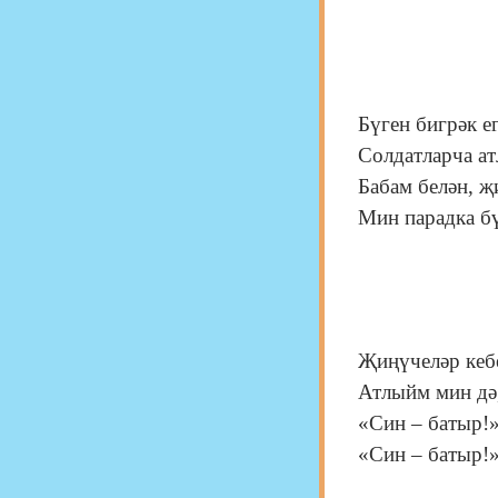
Бүген бигрәк е
Солдатларча ат
Бабам белән, җ
Мин парадка бү
Җиңүчеләр кеб
Атлыйм мин дә,
«Син – батыр!»
«Син – батыр!»