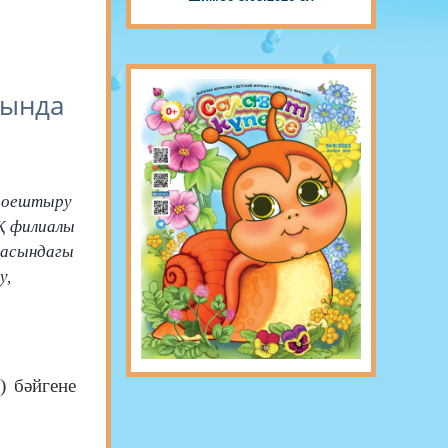
рында
не оештыру
АҖ филиалы
арасындагы
у,
) бәйгене