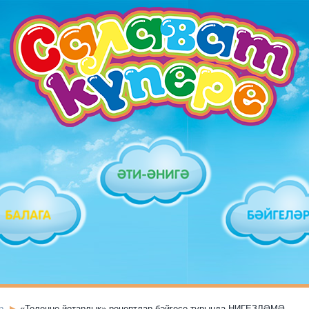
р
«Телеңне йотарлык» рецептлар бәйгесе турында НИГЕЗЛӘМӘ