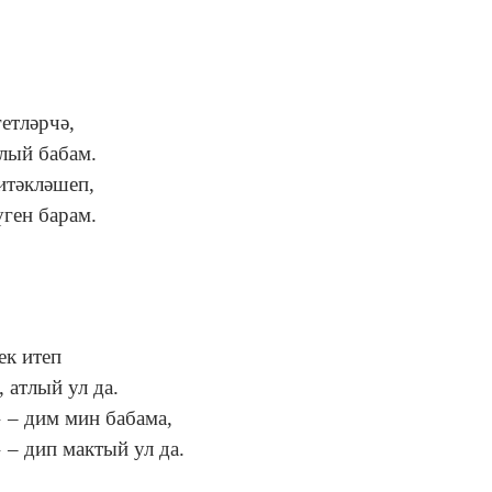
гетләрчә,
лый бабам.
итәкләшеп,
ген барам.
ек итеп
 атлый ул да.
 – дим мин бабама,
 – дип мактый ул да.