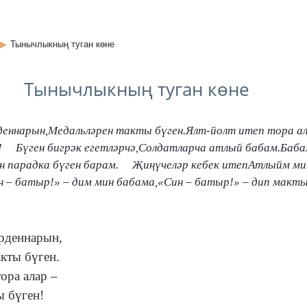
Тынычлыкның туган көне
Тынычлыкның туган көне
деннарын,Медальләрен такты бүген.Ялт-йолт итеп тора а
! Бүген бигрәк егетләрчә,Солдатларча атлый бабам.Бабам
 парадка бүген барам. Җиңүчеләр кебек итепАтлыйм мин
н – батыр!» – дим мин бабама,«Син – батыр!» – дип макт
рденнарын,
кты бүген.
ора алар –
ы бүген!