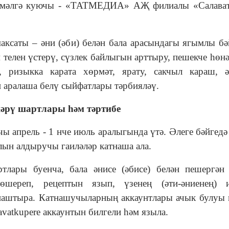
 гамәлгә куючы - «ТАТМЕДИА» АҖ филиалы «Салават
максаты – әни (әби) белән бала арасындагы ягымлы б
 телен үстерү, сүзлек байлыгын арттыру, пешекче һөнә
, ризыкка карата хөрмәт, ярату, сакчыл караш, ә
 аралаша белү сыйфатлары тәрбияләү.
ткәрү шартлары һәм тәртибе
нчы апрель - 1 нче июль аралыгында үтә. Әлеге бәйгедә
ын алдыручы гаиләләр катнаша ала.
ртлары буенча, бала әнисе (әбисе) белән пешергә
төшереп, рецептын язып, үзенең (әти-әниенең) и
наштыра. Катнашучыларның аккаунтлары ачык булуы
vatkupere аккаунтын билгели һәм языла.