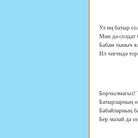
Ул иң батыр со
Мин дә солдат 
Бабам тыныч ял
Ил чигендә то
Борчылмагыз! 
Батырларның о
Бабайларның 
Бер малай да о