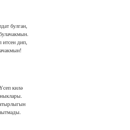
лдат булган,
булачакмын.
 итсен дип,
рачакмын!
Үсеп килә
ныклары.
батырлыгын
нытмады.