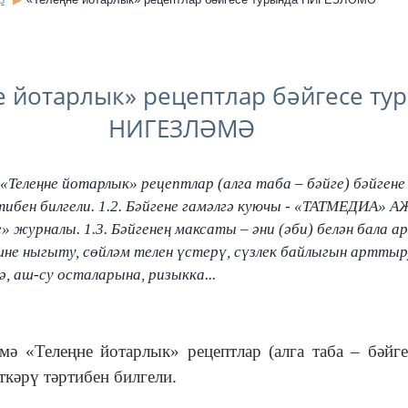
е йотарлык» рецептлар бәйгесе ту
НИГЕЗЛӘМӘ
мә «Телеңне йотарлык» рецептлар (алга таба – бәйге) бәйге
ибен билгели. 1.2. Бәйгене гамәлгә куючы - «ТАТМЕДИА» 
» журналы. 1.3. Бәйгенең максаты – әни (әби) белән бала 
не ныгыту, сөйләм телен үстерү, сүзлек байлыгын арттыр
ә, аш-су осталарына, ризыкка...
әмә «Телеңне йотарлык» рецептлар (алга таба – бәйге
кәрү тәртибен билгели.