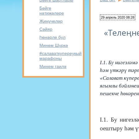
Бәйге шартлары
Бәйге
нәтиҗәләре
29 апрель 2020 08:28
Җиңүчеләр
Сәйяр
«Телеңн
Һөнәрле бул
Минем Шүркә
#салаваткупереукый
марафоны
I.1. Бу нигезлә
Минем гаилә
һәм үткәрү тәрт
«Салават күпере
ягымлы бәйләнеш
пешекче һөнәрен
I.1. Бу нигезл
оештыру һәм үт