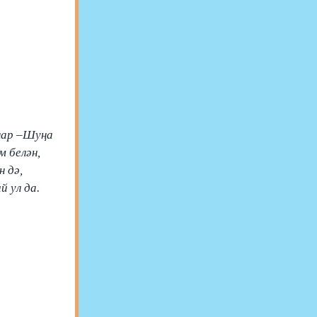
лар –Шуңа
 белән,
 дә,
ый ул да.