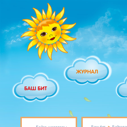
Баш бит
Бәйгелә