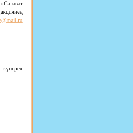
 «Салават
акциянең
re@mail.ru
 күпере»