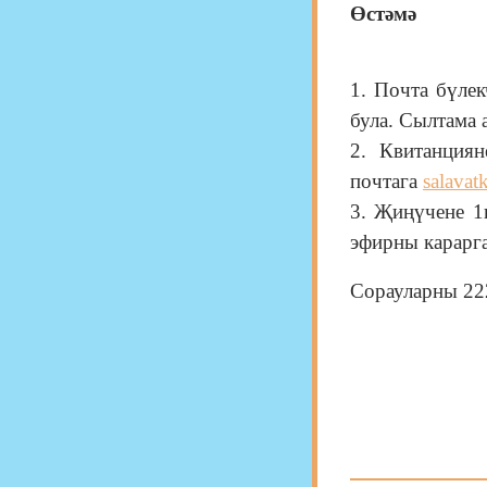
Өстәмә
1. Почта бүле
була. Сылтама 
2. Квитанция
почтага
salavat
3. Җиңүчене 1
эфирны карарг
Сорауларны 222