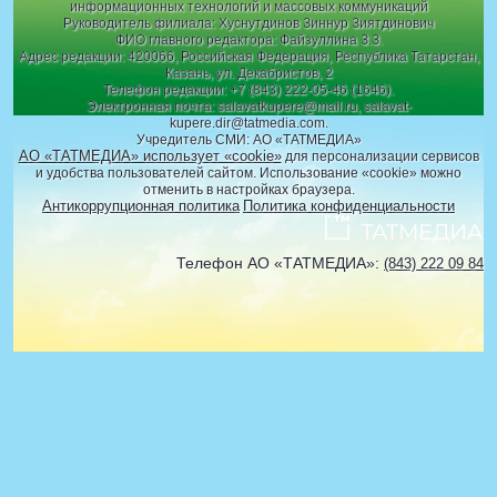
информационных технологий и массовых коммуникаций
Руководитель филиала: Хуснутдинов Зиннур Зиятдинович
ФИО главного редактора: Файзуллина З.З.
Адрес редакции: 420066, Российская Федерация, Республика Татарстан,
Казань, ул. Декабристов, 2
Телефон редакции: +7 (843) 222-05-46 (1646).
Электронная почта: salavatkupere@mail.ru, salavat-
kupere.dir@tatmedia.com.
Учредитель СМИ: АО «ТАТМЕДИА»
АО «ТАТМЕДИА» использует «cookie»
для персонализации сервисов
и удобства пользователей сайтом. Использование «cookie» можно
отменить в настройках браузера.
Антикоррупционная политика
Политика конфиденциальности
Телефон АО «ТАТМЕДИА»:
(843) 222 09 84