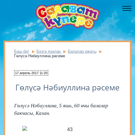
Баш бит
Безгә язалар
Балалар иҗаты
Гөлүсә Нәбиуллина рәсеме
17 апрель 2017 11:20
Гөлүсә Нәбиуллина рәсеме
Гөлүсә Нәбиуллина, 5 яшь, 60 нчы балалар
бакчасы, Казан.