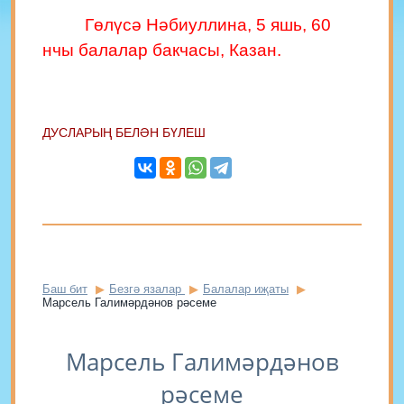
Гөлүсә Нәбиуллина, 5 яшь, 60
нчы балалар бакчасы, Казан.
ДУСЛАРЫҢ БЕЛӘН БҮЛЕШ
Баш бит
Безгә язалар
Балалар иҗаты
Марсель Галимәрдәнов рәсеме
Марсель Галимәрдәнов
рәсеме