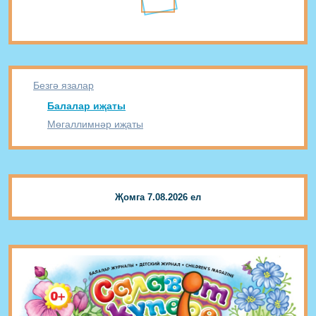
Безгә язалар
Балалар иҗаты
Мөгаллимнәр иҗаты
Җомга 7.08.2026 ел