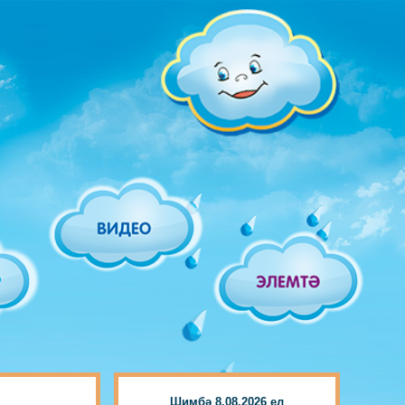
Шимбә 8.08.2026 ел