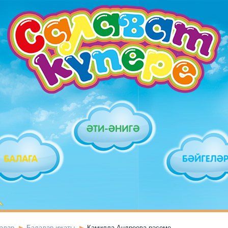
залар
Балалар иҗаты
Камилла Андреева рәсеме