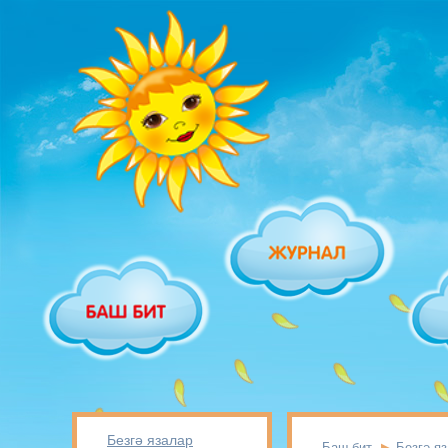
Безгә язалар
Баш бит
Безгә я