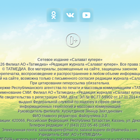
0+
Сетевое издание «Салават купере»
2026 Филиал АО «Татмедиа» «Редакция журнала «Салават купере». Все права
© ТАТМЕДИА. Все материалы, размещенные на сайте, защищены законом.
репечатка, воспроизведение и распространение в любом объеме информац
 на сайте, возможна только с письменного согласия редакции журнала «Сала
При цитировании гиперссылка обязательна.
ержке Республиканского агентства по печати и массовым коммуникациям «Т
именование СМИ: Филиал АО «Татмедиа» «Редакция журнала «Салават купе
№ свидетельства о регистрации СМИ, дата: ЭЛ № ФС77-59902 от 17.11.2014 г
выдано Федеральной службой по надзору в сфере связи,
информационных технологий и массовых коммуникаций
Руководитель филиала: Хуснутдинов Зиннур Зиятдинович
ФИО главного редактора: Файзуллина З.З.
акции: 420066, Российская Федерация, Республика Татарстан, Казань, ул. Дека
Телефон редакции: +7 (843) 222-05-46 (1646).
Электронная почта: salavatkupere@mail.ru, salavat-kupere.dir@tatmedia.com.
Учредитель СМИ: АО «ТАТМЕДИА»
ЕДИА» использует «cookie»
для персонализации сервисов и удобства пол