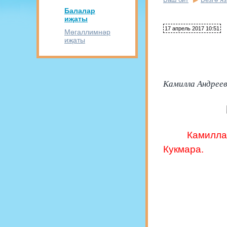
Балалар
иҗаты
17 апрель 2017 10:51
Мөгаллимнәр
иҗаты
Камилла Андреева
Камилла
Кукмара.