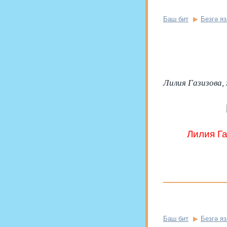
Баш бит
Безгә я
Лилия Газизова, 
Лилия Га
Баш бит
Безгә я