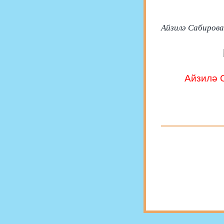
Айзилә Сабирова,
Айзилә С