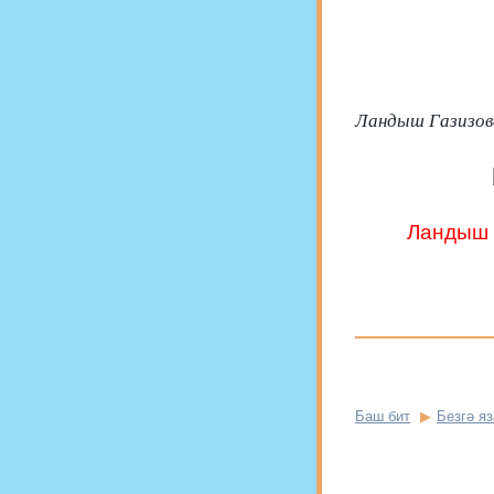
Ландыш Газизова
Ландыш Г
Баш бит
Безгә я