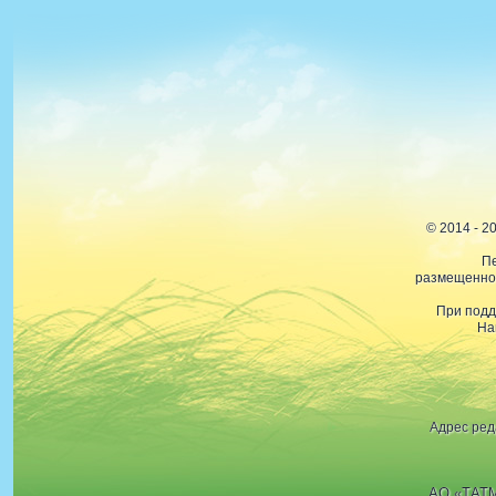
© 2014 - 
Пе
размещенной
При подд
На
Адрес ред
АО «ТАТМ