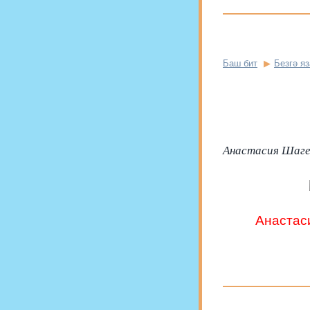
Баш бит
Безгә я
Анастасия Шагее
Анастаси