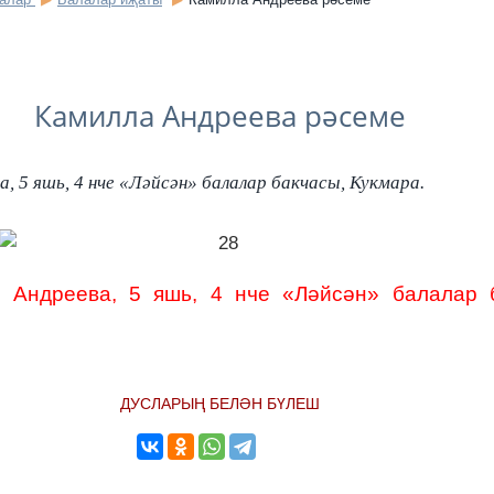
Камилла Андреева рәсеме
, 5 яшь, 4 нче «Ләйсән» балалар бакчасы, Кукмара.
 Андреева, 5 яшь,
4 нче «Ләйсән» балалар б
ДУСЛАРЫҢ БЕЛӘН БҮЛЕШ