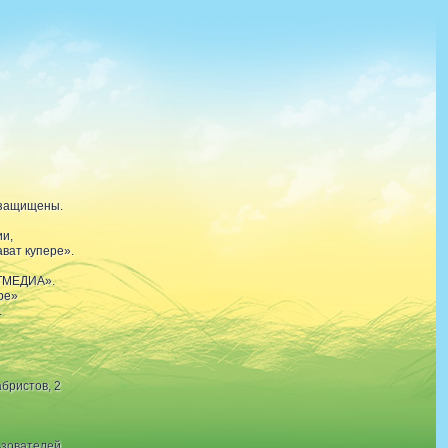
 защищены.
ии,
ват купере».
АТМЕДИА».
ре»
.
бристов, 2
ьзователей