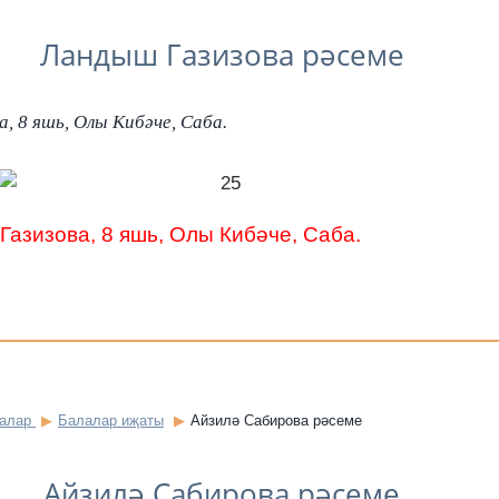
Ландыш Газизова рәсеме
, 8 яшь, Олы Кибәче, Саба.
азизова, 8 яшь, Олы Кибәче, Саба.
залар
Балалар иҗаты
Айзилә Сабирова рәсеме
Айзилә Сабирова рәсеме