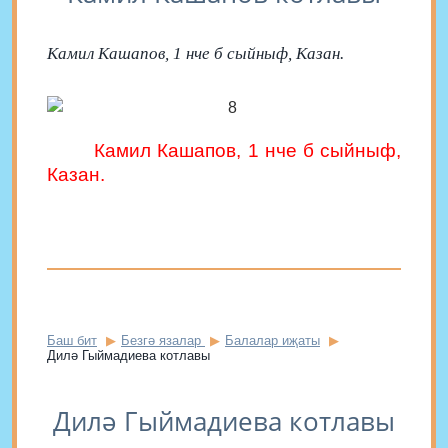
Камил Кашапов, 1 нче б сыйныф, Казан.
Камил Кашапов, 1 нче б сыйныф,
Казан.
Баш бит
Безгә язалар
Балалар иҗаты
Дилә Гыймадиева котлавы
Дилә Гыймадиева котлавы