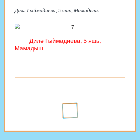
Дилә Гыймадиева, 5 яшь, Мамадыш.
Дил
ә
Г
ый
мадиева, 5 яшь,
Мамады
ш.