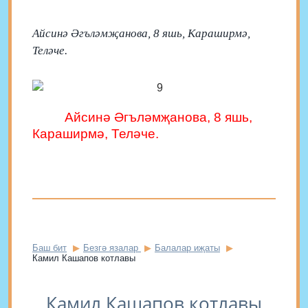
Айсинә Әгъләмҗанова, 8 яшь, Караширмә,
Теләче.
Айсинә Әгъләмҗанова, 8 яшь,
Караширмә, Теләче.
Баш бит
Безгә язалар
Балалар иҗаты
Камил Кашапов котлавы
Камил Кашапов котлавы