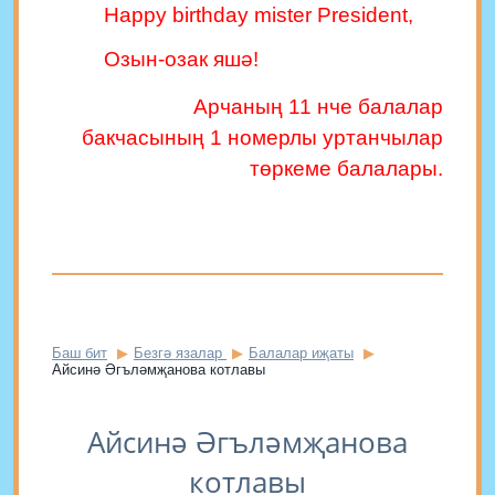
Happy birthday mister President
,
Озын-озак яшә!
Арчаның 11 нче балалар
бакчасының 1 номерлы уртанчылар
төркеме балалары.
Баш бит
Безгә язалар
Балалар иҗаты
Айсинә Әгъләмҗанова котлавы
Айсинә Әгъләмҗанова
котлавы