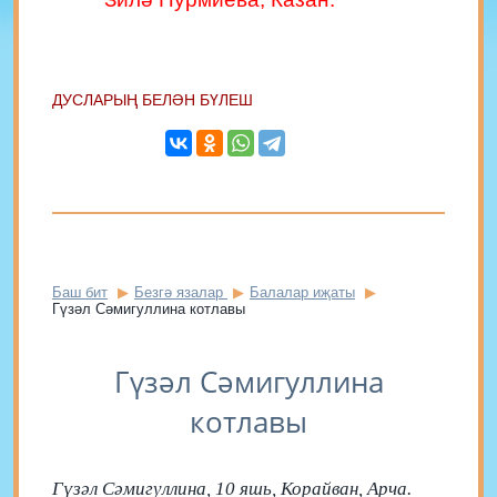
ДУСЛАРЫҢ БЕЛӘН БҮЛЕШ
Баш бит
Безгә язалар
Балалар иҗаты
Гүзәл Сәмигуллина котлавы
Гүзәл Сәмигуллина
котлавы
Гүзәл Сәмигуллина, 10 яшь, Корайван, Арча.