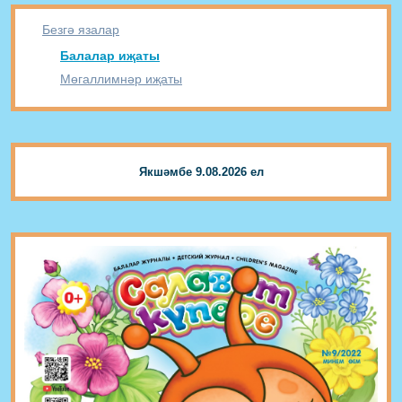
Безгә язалар
Балалар иҗаты
Мөгаллимнәр иҗаты
Якшәмбе 9.08.2026 ел