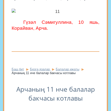
Гүзәл Сәмигуллина, 10 яшь,
Корайван, Арча.
Баш бит
Безгә язалар
Балалар иҗаты
Арчаның 11 нче балалар бакчасы котлавы
Арчаның 11 нче балалар
бакчасы котлавы