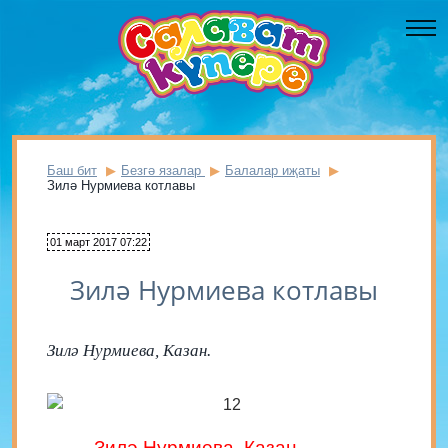
Баш бит
Безгә язалар
Балалар иҗаты
Зилә Нурмиева котлавы
01 март 2017 07:22
Зилә Нурмиева котлавы
Зилә Нурмиева, Казан.
Зилә Нурмиева, Казан.