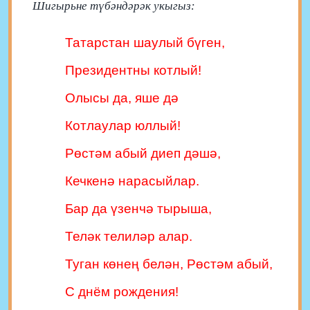
Шигырьне түбәндәрәк укыгыз:
Татарстан шаулый бүген,
Президентны котлый!
Олысы да, яше дә
Котлаулар юллый!
Рөстәм абый диеп дәшә,
Кечкенә нарасыйлар.
Бар да үзенчә тырыша,
Теләк телиләр алар.
Туган көнең белән, Рөстәм абый,
С днём рождения!