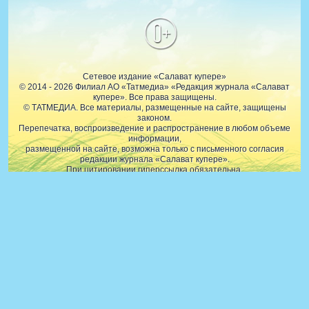
0+
Сетевое издание «Салават купере»
© 2014 - 2026 Филиал АО «Татмедиа» «Редакция журнала «Салават
купере». Все права защищены.
© ТАТМЕДИА. Все материалы, размещенные на сайте, защищены
законом.
Перепечатка, воспроизведение и распространение в любом объеме
информации,
размещенной на сайте, возможна только с письменного согласия
редакции журнала «Салават купере».
При цитировании гиперссылка обязательна.
При поддержке Республиканского агентства по печати и массовым
коммуникациям «ТАТМЕДИА».
Наименование СМИ: Филиал АО «Татмедиа» «Редакция журнала
«Салават купере»
№ свидетельства о регистрации СМИ, дата: ЭЛ № ФС77-59902 от
17.11.2014 г.
выдано Федеральной службой по надзору в сфере связи,
информационных технологий и массовых коммуникаций
Руководитель филиала: Хуснутдинов Зиннур Зиятдинович
ФИО главного редактора: Файзуллина З.З.
Адрес редакции: 420066, Российская Федерация, Республика Татарстан,
Казань, ул. Декабристов, 2
Телефон редакции: +7 (843) 222-05-46 (1646).