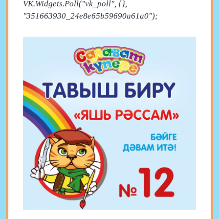
VK.Widgets.Poll("vk_poll", {},
"351663930_24e8e65b59690a61a0");