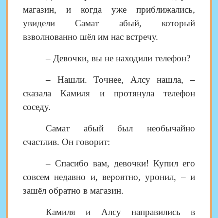
магазин, и когда уже приближались,
увидели Самат абый, который
взволнованно шёл им нас встречу.
– Девочки, вы не находили телефон?
– Нашли. Точнее, Алсу нашла, –
сказала Камиля и протянула телефон
соседу.
Самат абый был необычайно
счастлив. Он говорит:
– Спасибо вам, девочки! Купил его
совсем недавно и, вероятно, уронил, – и
зашёл обратно в магазин.
Камиля и Алсу направились в