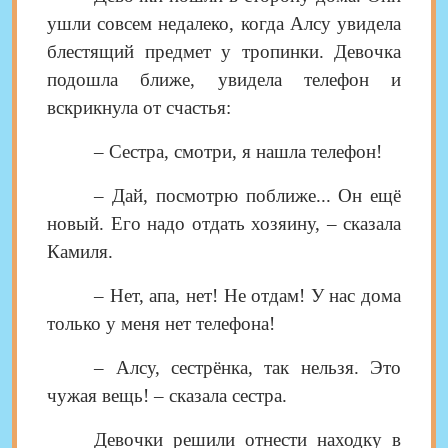
ушли совсем недалеко, когда Алсу увидела
блестящий предмет у тропинки. Девочка
подошла ближе, увидела телефон и
вскрикнула от счастья:
– Сестра, смотри, я нашла телефон!
– Дай, посмотрю поближе... Он ещё
новый. Его надо отдать хозяину, – сказала
Камиля.
– Нет, апа, нет! Не отдам! У нас дома
только у меня нет телефона!
– Алсу, сестрёнка, так нельзя. Это
чужая вещь! – сказала сестра.
Девочки решили отнести находку в