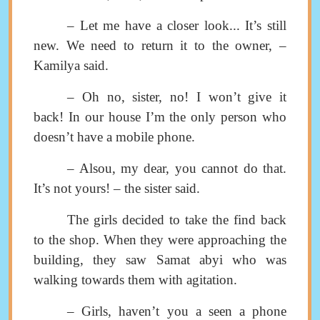
–
Let me have a closer look
...
It’s still
new. We need to return it to the owner
,
–
Kamilya said
.
–
Oh no, sister, no
!
I won’t give it
back
!
In our house I’m the only person who
doesn’t have a mobile phone.
–
Alsou
,
my dear
,
you cannot do that
.
It’s not yours
! –
the sister said
.
The girls decided to take the find
back
to the shop. When they were approaching the
building
,
they saw Samat abyi who was
walking towards them with agitation
.
–
Girls, haven’t you a seen a phone