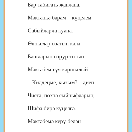
Бар табигать җанлана.
Мәктәпкә барам ‒ күңелем
Сабыйларча куана.
Өянкеләр озатып кала
Башларын горур тотып.
Мәктәбем гүя каршылый:
‒
Килдеңме, кызым?
‒ диеп.
Чиста, пөхтә сыйныфларың
Шифа бирә күңелгә.
Мәктәбемә керү белән