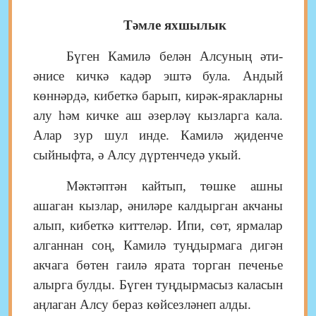
Тәмле яхшылык
Бүген Камилә белән Алсуның әти-
әнисе кичкә кадәр эштә була. Андый
көннәрдә, кибеткә барып, кирәк-яракларны
алу һәм кичке аш әзерләү кызларга кала.
Алар зур шул инде. Камилә җиденче
сыйныфта, ә Алсу дүртенчедә укый.
Мәктәптән кайтып, төшке ашны
ашаган кызлар, әниләре калдырган акчаны
алып, кибеткә киттеләр. Ипи, сөт, ярмалар
алганнан соң, Камилә туңдырмага дигән
акчага бөтен гаилә ярата торган печенье
алырга булды. Бүген туңдырмасыз каласын
аңлаган Алсу бераз көйсезләнеп алды.