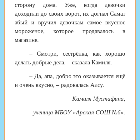
сторону дома. Уже, когда девочки
доходили до своих ворот, их догнал Самат
абый и вручил девочкам самое вкусное
мороженое, которое продавалось в
магазине.
– Смотри, сестрёнка, как хорошо
делать добрые дела, – сказала Камиля.
– Да, апа, добро это оказывается ещё
и очень вкусно, – радовалась Алсу.
Камиля Мустафина
,
ученица МБОУ «Арская СОШ №6».