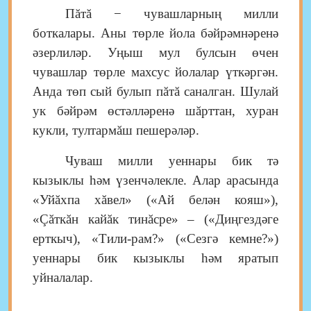
Пăтă − чувашларның милли
боткалары. Аны төрле йола бәйрәмнәренә
әзерлиләр. Уңыш мул булсын өчен
чувашлар төрле махсус йолалар үткәргән.
Анда төп сый булып пăтă саналган. Шулай
ук бәйрәм өстәлләренә шăрттан, хуран
кукли, тултармăш пешерәләр.
Чуваш милли уеннары бик тә
кызыклы һәм үзенчәлекле. Алар арасында
«Уйăхпа хăвел» («Ай белән кояш»),
«Çăткăн кайăк тинăсре» – («Диңгездәге
ерткыч), «Тили-рам?» («Сезгә кемне?»)
уеннары бик кызыклы һәм яратып
уйналалар.