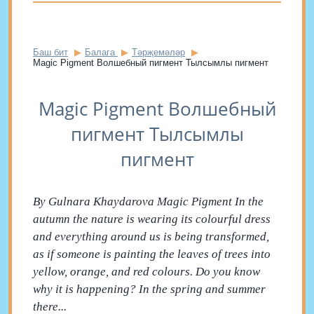
Баш бит
Балага
Тәрҗемәләр
Magic Pigment Волшебный пигмент Тылсымлы пигмент
Magic Pigment Волшебный
пигмент Тылсымлы
пигмент
By Gulnara Khaydarova Magic Pigment In the
autumn the nature is wearing its colourful dress
and everything around us is being transformed,
as if someone is painting the leaves of trees into
yellow, orange, and red colours. Do you know
why it is happening? In the spring and summer
there...