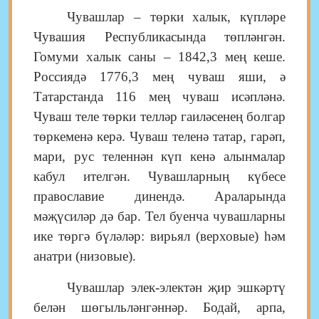
Чувашлар – төрки халык, күпләре
Чувашия Республикасында төпләнгән.
Гомуми халык саны – 1842,3 мең кеше.
Россиядә 1776,3 мең чуваш яши, ә
Татарстанда 116 мең чуваш исәпләнә.
Чуваш теле төрки телләр гаиләсенең болгар
төркеменә керә. Чуваш теленә татар, гарәп,
мари, рус теленнән күп кенә алынмалар
кабул ителгән.
Чувашларның күбесе
православие динендә.
Араларында
мәҗүсиләр дә бар. Тел буенча чувашларны
ике төргә бүләләр: вирьял (верховые) һәм
анатри (низовые).
Чувашлар элек-электән җир эшкәртү
белән шөгыльләнгәннәр. Бодай, арпа,