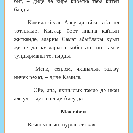
бит, – диде дә кире кибеткә таба китеп
барды.
Камилә белән Алсу да өйгә таба юл
тоттылыр. Кызлар йорт янына кайтып
җиткәндә, аларны Самат абыйлары куып
җитте дә кулларына кибеттәге иң тәмле
туңдырманы тоттырды.
– Менә, сеңлем, яхшылык эшләү
ничек рәхәт, – диде Камилә.
– Әйе, апа, яхшылык тәмле дә икән
әле ул, – дип сөенде Алсу да.
Мәктәбем
Кояш чыгып, нурын сипкәч