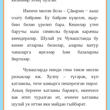
Икенче милли йола – Çăварни − кыш
озату бәйрәме. Бу бәйрәм күңелле, җыр-
бию белән үрелеп бара. Кешеләр үтеп
баручы кыш символы буларак карачкы
киендерәләр. Шулай ук Чувашстанда бу
көнне атларны бизиләр, аларны матур
чаналарга җигәләр һәм балаларны
йөртәләр.
Чувашларда нинди генә тәмле милли
ризыклар юк. Хулпу – түгәрәк, күп
катламлы, төче камырга пешерелгән пирог.
Аның беренче катламы бәрәңге, икенчесе
вак итеп туралган ит, өченче катламы
шулай ук иттән яки майдан гыйбәрәт.