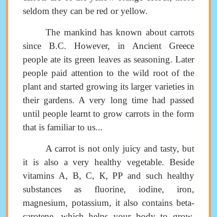
seldom they can be red or yellow
.
The mankind has known about carrots
since B.C. However, in Ancient Greece
people ate its green leaves as
seasoning
. Later
people paid attention to the wild root of the
plant and st
arted growing its larger
varieties
in
their gardens
.
A very long time had passed
until people learnt to grow carrots in the form
that is familiar to us
...
A carrot is not only juicy and tasty, but
it is also a very healthy vegetable. Beside
vitamins
А
,
В
,
С
,
К
,
РР
and such healthy
substances as fluorine, iodine, iron,
magnesium, potassium, it also contains beta-
carotene, which helps your body to grow.