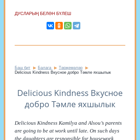
ДУСЛАРЫҢ БЕЛӘН БҮЛЕШ
Баш бит
Балага
Тәрҗемәләр
Delicious Kindness Вкусное добро Тәмле яхшылык
Delicious Kindness Вкусное
добро Тәмле яхшылык
Delicious Kindness Kamilya and Alsou’s parents
are going to be at work until late. On such days
the daughters are responsible for housework