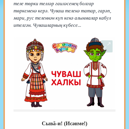
теле төрки телләр гаиләсенең болгар
төркеменә керә. Чуваш теленә татар, гарәп,
мари, рус теленнән күп кенә алынмалар кабул
ителгән. Чувашларның күбесе...
Сывă-и! (Исәнме!)