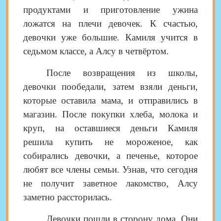
продуктами и приготовление ужина
ложатся на плечи девочек. К счастью,
девочки уже большие. Камиля учится в
седьмом классе, а Алсу в четвёртом.
После возвращения из школы,
девочки пообедали, затем взяли деньги,
которые оставила мама, и отправились в
магазин. После покупки хлеба, молока и
круп, на оставшиеся деньги Камиля
решила купить не мороженое, как
собирались девочки, а печенье, которое
любят все члены семьи. Узнав, что сегодня
не получит заветное лакомство, Алсу
заметно рассторилась.
Девочки пошли в сторону дома. Они