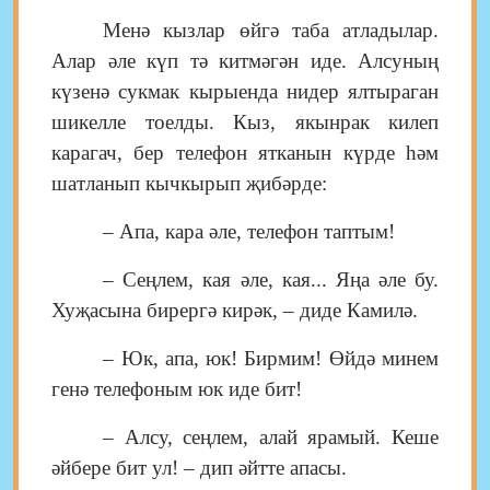
Менә кызлар өйгә таба атладылар.
Алар әле күп тә китмәгән иде. Алсуның
күзенә сукмак кырыенда нидер ялтыраган
шикелле тоелды. Кыз, якынрак килеп
карагач, бер телефон ятканын күрде һәм
шатланып кычкырып җибәрде:
– Апа, кара әле, телефон таптым!
– Сеңлем, кая әле, кая... Яңа әле бу.
Хуҗасына бирергә кирәк, – диде Камилә.
– Юк, апа, юк! Бирмим! Өйдә минем
генә телефоным юк иде бит!
– Алсу, сеңлем, алай ярамый. Кеше
әйбере бит ул! – дип әйтте апасы.