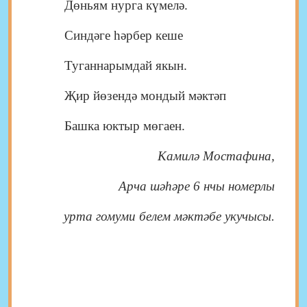
Дөньям нурга күмелә.
Синдәге һәрбер кеше
Туганнарымдай якын.
Җир йөзендә мондый мәктәп
Башка юктыр мөгаен.
Камилә Мостафина
,
Арча шәһәре 6 нчы номерлы
урта гомуми белем мәктәбе
укучысы.