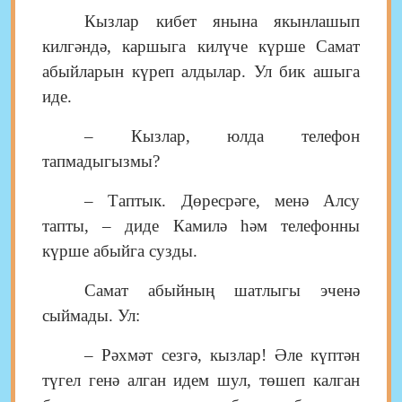
Кызлар кибет янына якынлашып
килгәндә, каршыга килүче күрше Самат
абыйларын күреп алдылар. Ул бик ашыга
иде.
– Кызлар, юлда телефон
тапмадыгызмы?
– Таптык. Дөресрәге, менә Алсу
тапты, – диде Камилә һәм телефонны
күрше абыйга сузды.
Самат абыйның шатлыгы эченә
сыймады. Ул:
– Рәхмәт сезгә, кызлар! Әле күптән
түгел генә алган идем шул, төшеп калган