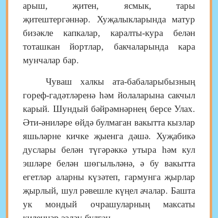
арыш, җитен, ясмык, тары
җитештергәннәр. Хуҗалыкларында матур
бизәкле капкалар, каралты-кура белән
тоташкан йортлар, бакчаларында кара
мунчалар бар.
Чуваш халкы ата-бабаларыбызның
гореф-гадәтләренә һәм йолаларына сакчыл
карый. Шундый бәйрәмнәрнең берсе Улах.
Әти-әниләре өйдә булмаган вакытта кызлар
яшьләрне кичке җыенга дәшә. Хуҗабикә
дуслары белән түгәрәккә утыра һәм кул
эшләре белән шөгыльләнә, ә бу вакытта
егетләр аларны күзәтеп, гармунга җырлар
җырлый, шул рәвешле күңел ачалар. Башта
ук мондый очрашуларның максаты
киленнәр эзләү булган.