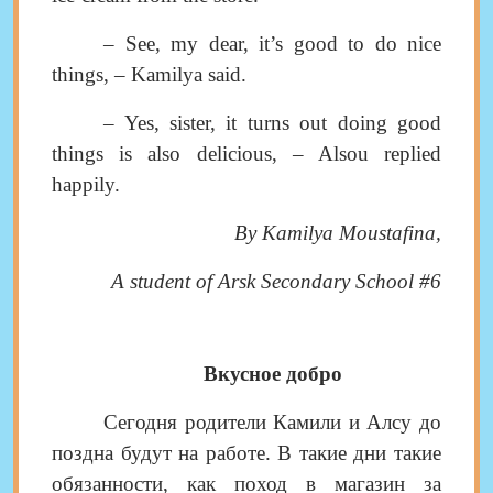
–
See, my dear, it’s good to do nice
things
, –
Kamilya said
.
–
Yes
,
sister
,
it turns out doing good
things is also delicious
, –
Alsou replied
happily
.
By Kamilya Moustafina
,
A student of Arsk Secondary School #6
Вкусное добро
Сегодня родители Камили и Алсу до
поздна будут на работе. В такие дни такие
обязанности, как поход в магазин за