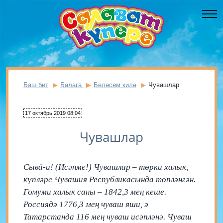
Баш бит
Балага
Беләсем килә
Чувашлар
17 октябрь 2019 08:04
Чувашлар
Сывă-и! (Исәнме!) Чувашлар – төрки халык,
күпләре Чувашия Республикасында төпләнгән.
Гомуми халык саны – 1842,3 мең кеше.
Россиядә 1776,3 мең чуваш яши, ә
Татарстанда 116 мең чуваш исәпләнә. Чуваш