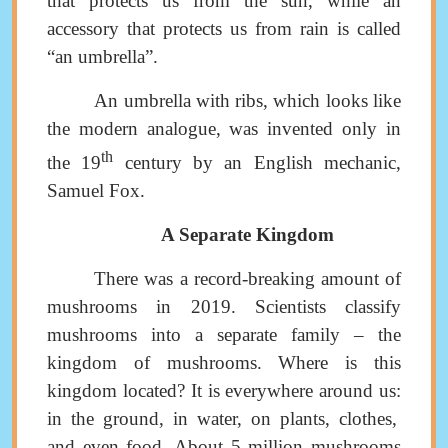
that protects us from the sun, while an
accessory that protects us from rain is called
“an umbrella”.
An umbrella with ribs, which looks like
the modern analogue, was invented only in
th
the 19
century by an English mechanic,
Samuel Fox.
A Separate Kingdom
There was a record-breaking amount of
mushrooms in
2019.
Scientists
classify
mushrooms into a separate family
–
the
kingdom of mushrooms
.
Where is this
kingdom located? It is everywhere around us
:
in the ground, in water, on plants
,
clothes,
and even food
.
About 5 million mushrooms