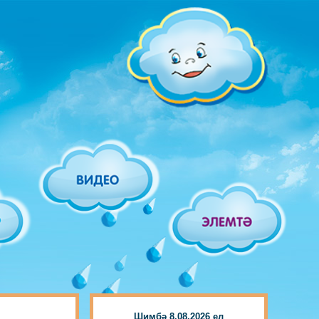
Шимбә 8.08.2026 ел