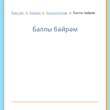
Баш бит
Балага
Алтын куллар
Баллы бәйрәм
Баллы бәйрәм