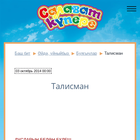
Баш бит
Әйдә, уйныйбыз
Буягычлар
Талисман
03 октябрь 2014 00:00
Талисман
ДУСЛАРЫҢ БЕЛӘН БҮЛЕШ