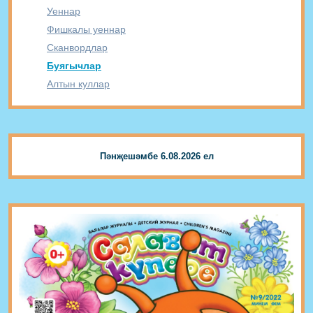
Уеннар
Фишкалы уеннар
Сканвордлар
Буягычлар
Алтын куллар
Пәнҗешәмбе 6.08.2026 ел