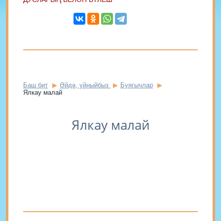
Баш бит
Әйдә, уйныйбыз
Буягычлар
Ялкау малай
Ялкау малай