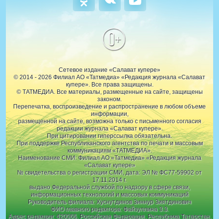
0+
Сетевое издание «Салават купере»
© 2014 - 2026 Филиал АО «Татмедиа» «Редакция журнала «Салават
купере». Все права защищены.
© ТАТМЕДИА. Все материалы, размещенные на сайте, защищены
законом.
Перепечатка, воспроизведение и распространение в любом объеме
информации,
размещенной на сайте, возможна только с письменного согласия
редакции журнала «Салават купере».
При цитировании гиперссылка обязательна.
При поддержке Республиканского агентства по печати и массовым
коммуникациям «ТАТМЕДИА».
Наименование СМИ: Филиал АО «Татмедиа» «Редакция журнала
«Салават купере»
№ свидетельства о регистрации СМИ, дата: ЭЛ № ФС77-59902 от
17.11.2014 г.
выдано Федеральной службой по надзору в сфере связи,
информационных технологий и массовых коммуникаций
Руководитель филиала: Хуснутдинов Зиннур Зиятдинович
ФИО главного редактора: Файзуллина З.З.
Адрес редакции: 420066, Российская Федерация, Республика Татарстан,