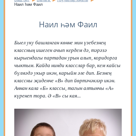
Наил һәм Фаил
Наил һәм Фаил
Быел уку башланган көнне мин үзебезнең
классның ишеген ачып кердем дә, тәрәзә
кырыендагы партадан урын алып, коридорга
чыктым. Кайда нинди класслар бар, кем кайсы
бүлмәдә укыр икән, карыйм әле дип. Безнең
классны җиденче «В» дип йөртәчәкләр икән.
Аннан кала «Б» классы, тагын алтынчы «А»
күренеп тора. Ә «В» сы кая...