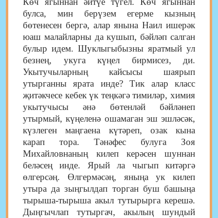
Көч ягыннан әйтүе түгел. Көч ягыннан
булса, мин берүзем егерме кызның
бөтенесен бергә, алар янына Наил ишерәк
юаш малайларны да кушып, бәйләп салган
булыр идем. Шуклыгыбызны яратмый ул
безнең, укуга күңел бирмисез, ди.
Укытучыларның кайсысы шаярып
утырганны ярата инде? Тик алар класс
җитәкчесе кебек үк теңкәгә тимиләр, химия
укытучысы әнә бөтенләй бәйләнеп
утырмый, күңеленә ошамаган эш эшләсәк,
күзлеген маңгаена күтәреп, озак кына
карап тора. Тәнәфес булуга Зоя
Михайловнаның килеп керәсен шуннан
беләсең инде. Ярый ла чыгып китәргә
өлгерсәң. Өлгермәсәң, яныңа ук килеп
утыра да зыңгылдап торган буш башыңа
тырыша-тырыша акыл тутырырга керешә.
Дыңгычлап тутыргач, акылың шундый