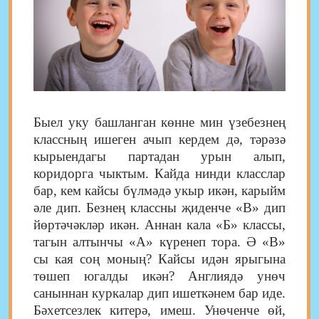
Быел уку башланган көнне мин үзебезнең
классның ишеген ачып кердем дә, тәрәзә
кырыендагы партадан урын алып,
коридорга чыктым. Кайда нинди класслар
бар, кем кайсы бүлмәдә укыр икән, карыйм
әле дип. Безнең классны җиденче «В» дип
йөртәчәкләр икән. Аннан кала «Б» классы,
тагын алтынчы «А» күренеп тора. Ә «В»
сы кая соң моның? Кайсы идән ярыгына
төшеп югалды икән? Англиядә унөч
саныннан куркалар дип ишеткәнем бар иде.
Бәхетсезлек китерә, имеш. Унөченче өй,