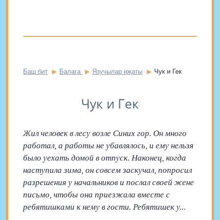
Баш бит
Балага
Язучылар иҗаты
Чук и Гек
Чук и Гек
Жил человек в лесу возле Синих гор. Он много
работал, а работы не убавлялось, и ему нельзя
было уехать домой в отпуск. Наконец, когда
наступила зима, он совсем заскучал, попросил
разрешения у начальников и послал своей жене
письмо, чтобы она приезжала вместе с
ребятишками к нему в гости. Ребятишек у...