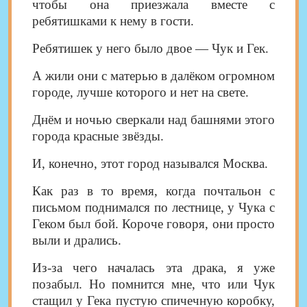
чтобы она приезжала вместе с
ребятишками к нему в гости.
Ребятишек у него было двое — Чук и Гек.
А жили они с матерью в далёком огромном
городе, лучше которого и нет на свете.
Днём и ночью сверкали над башнями этого
города красные звёзды.
И, конечно, этот город назывался Москва.
Как раз в то время, когда почтальон с
письмом поднимался по лестнице, у Чука с
Геком был бой. Короче говоря, они просто
выли и дрались.
Из-за чего началась эта драка, я уже
позабыл. Но помнится мне, что или Чук
стащил у Гека пустую спичечную коробку,