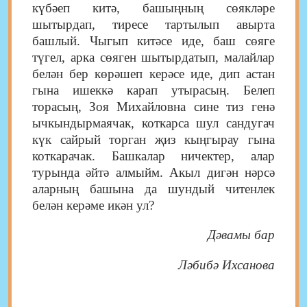
күбәеп китә, башыңның сөякләре
шытырдап, тиресе тартылып авырта
башлый. Чыгып китәсе иде, баш сөяге
түгел, арка сөяген шытырдатып, малайлар
белән бер көрәшеп керәсе иде, дип астан
гына ишеккә карап утырасың. Белеп
торасың, Зоя Михайловна сине тиз генә
ычкындырмаячак, коткарса шул сандугач
күк сайрый торган җиз кыңгырау гына
коткарачак. Башкалар ничектер, алар
турында әйтә алмыйм. Акыл дигән нәрсә
аларның башына да шундый читенлек
белән керәме икән ул?
Дәвамы бар
Ләбибә Ихсанова