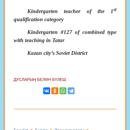
st
Kindergarten teacher of the 1
qualification category
Kindergarten #127 of combined type
with teaching in Tatar
Kazan city’s Soviet District
ДУСЛАРЫҢ БЕЛӘН БҮЛЕШ
Баш бит
Балага
Язучылар иҗаты