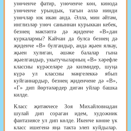
унөченче фатир, унөченче көн, кинода
унөченче урындык, тагын әллә нинди
унөчләр юк икән анда. Әллә, мин әйтәм,
инглизләр унөч саныннан курыккан кебек,
безнең мәктәптә дә җиденче «В»дан
куркалармы? Кайчан да булса безнең дә
җиденче «В» булгандыр, анда җыен ялкау,
җыен хулиган, әшәке балалар гына
җыелгандыр, укытучыларның «В» хәрефле
классны күрәселәре дә килмидер, шуңа
күрә ул классны мәңгелеккә ябып
куйганнардыр, безнең җиденчене дә «В»,
«Г» дип йөртәләрдер дигән уйлар башка
килде.
Класс җитәкчесе Зоя Михайловнадан
шулай дип сораган идем, художник
фантазиясе ул дип көлде. Икенче көнне үк
класс ишегенә яңа такта элеп куйдылар.