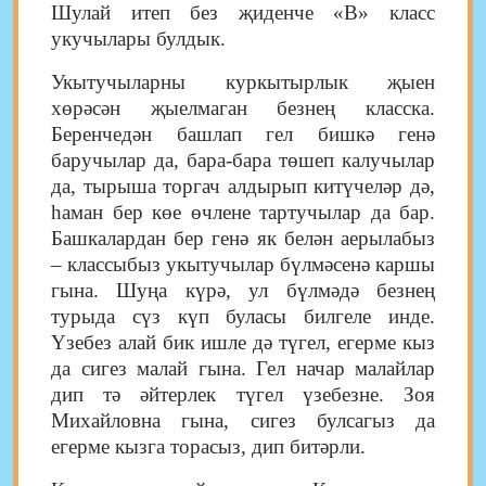
Шулай итеп без җиденче «В» класс
укучылары булдык.
Укытучыларны куркытырлык җыен
хөрәсән җыелмаган безнең класска.
Беренчедән башлап гел бишкә генә
баручылар да, бара-бара төшеп калучылар
да, тырыша торгач алдырып китүчеләр дә,
һаман бер көе өчлене тартучылар да бар.
Башкалардан бер генә як белән аерылабыз
– классыбыз укытучылар бүлмәсенә каршы
гына. Шуңа күрә, ул бүлмәдә безнең
турыда сүз күп буласы билгеле инде.
Үзебез алай бик ишле дә түгел, егерме кыз
да сигез малай гына. Гел начар малайлар
дип тә әйтерлек түгел үзебезне. Зоя
Михайловна гына, сигез булсагыз да
егерме кызга торасыз, дип битәрли.