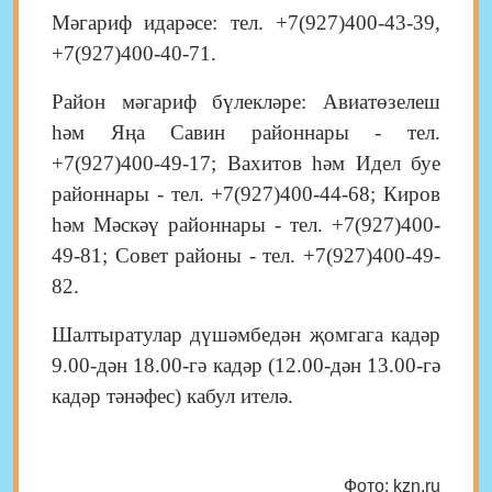
Мәгариф идарәсе: тел. +7(927)400-43-39,
+7(927)400-40-71.
Район мәгариф бүлекләре: Авиатөзелеш
һәм Яңа Савин районнары - тел.
+7(927)400-49-17; Вахитов һәм Идел буе
районнары - тел. +7(927)400-44-68; Киров
һәм Мәскәү районнары - тел. +7(927)400-
49-81; Совет районы - тел. +7(927)400-49-
82.
Шалтыратулар дүшәмбедән җомгага кадәр
9.00-дән 18.00-гә кадәр (12.00-дән 13.00-гә
кадәр тәнәфес) кабул ителә.
Фото: kzn.ru