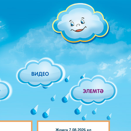
Җомга 7.08.2026 ел