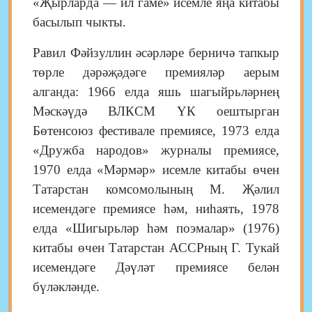
«Җырларда — ил гаме» исемле яңа китабы
басылып чыкты.
Равил Фәйзуллин әсәрләре берничә тапкыр
төрле дәрәҗәдәге премияләр аерым
алганда: 1966 елда яшь шагыйрьләрнең
Мәскәүдә ВЛКСМ ҮК оештырган
Бөтенсоюз фестивале премиясе, 1973 елда
«Дружба народов» журналы премиясе,
1970 елда «Мәрмәр» исемле китабы өчен
Татарстан комсомолының М. Җәлил
исемендәге премиясе һәм, ниһаять, 1978
елда «Шигырьләр һәм поэмалар» (1976)
китабы өчен Татарстан АССРның Г. Тукай
исемендәге Дәүләт премиясе белән
бүләкләнде.