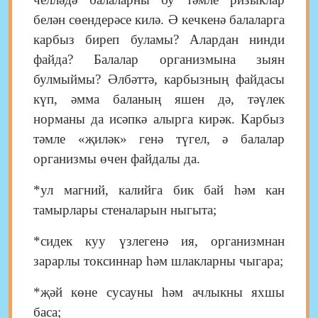
белән сөендерәсе килә. Ә кечкенә балаларга
карбыз биреп буламы? Алардан нинди
файда? Балалар организмына зыян
булмыймы? Әлбәттә, карбызның файдасы
күп, әмма баланың яшен дә, тәүлек
норманы да исәпкә алырга кирәк. Карбыз
тәмле «җиләк
»
генә түгел, ә балалар
организмы өчен файдалы да.
*у
л магний, калий
га бик бай
һәм кан
тамырлары стеналарын ныгыта;
*
сидек куу үзлегенә ия, организмнан
зарарлы токсиннар һәм шлаклар
ны
чыгара;
*
җәй көне сусауны һәм ачлыкны яхшы
баса;