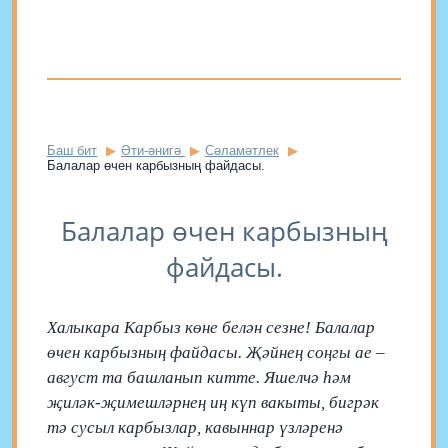
Баш бит
Әти-әнигә
Сәламәтлек
Балалар өчен карбызның файдасы.
Балалар өчен карбызның
файдасы.
Халыкара Карбыз көне белән сезне! Балалар
өчен карбызның файдасы. Җәйнең соңгы ае –
август та башланып китте. Яшелчә һәм
җиләк-җимешләрнең иң күп вакыты, бигрәк
тә сусыл карбызлар, кавыннар үзләренә