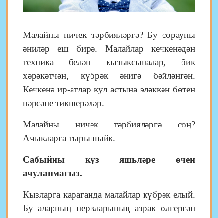
Малайны ничек тәрбияләргә? Бу сорауны
әниләр еш бирә. Малайлар кечкенәдән
техника белән кызыксыналар,
бик
хәрәкәтчән,
күбрәк
әнигә бәйләнгән.
Кечкенә ир-атлар кул астына эләккән бөтен
нәрсәне тикшерәләр.
Малайны ничек тәрбияләргә соң?
Ачыкларга тырышыйк.
Сабыйны күз яшьләре өчен
ачуланмагыз.
Кызларга караганда
малайлар күбрәк елый.
Бу аларның нервларының
азрак өлгергән