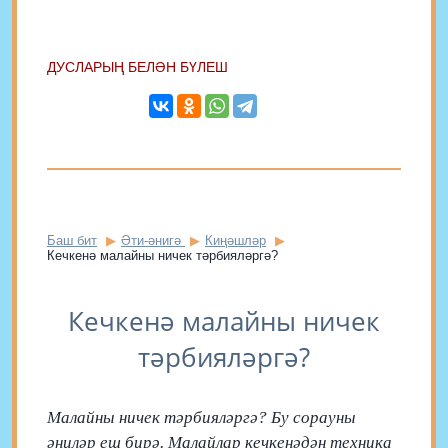
ДУСЛАРЫҢ БЕЛӘН БҮЛЕШ
Баш бит
Әти-әнигә
Киңәшләр
Кечкенә малайны ничек тәрбияләргә?
Кечкенә малайны ничек
тәрбияләргә?
Малайны ничек тәрбияләргә? Бу сорауны
әниләр еш бирә. Малайлар кечкенәдән техника