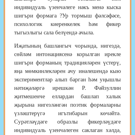
индивидуаль үзенчәлеге нәкъ менә кыска
шигъри формага ?Ур тормыш фәлсәфәсе,
психологик киеренкелек һәм фикер
тыгызлыгы сала белүендә ачыла.
Иҗатының башлангыч чорында, нигездә,
сөйләм интонациясенә корылган ирекле
шигъри форманың традицияләрен үстерү,
яңа мөмкинлекләрен ачу инәлешендә кыю
экспериментлар алып барган һәм уңышлы
нәтиҗәләргә ирешкән Р. Фәйзуллин
җитмешенче еллардан башлап халык
җырына нигезләнгән поэтик формаларны
үзләштерүгә игътибарын көчәйтә.
Сурәтләүдәге образлы фикерләүдәге
индивидуаль үзенчәлеген саклаган хәлдә,