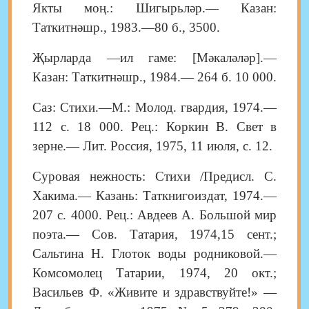
Якты моң.: Шигырьләр.— Казан:
Таткитнәшр., 1983.—80 б., 3500.
Җырларда —ил гаме: [Мәкаләләр].—
Казан: Таткитнәшр., 1984.— 264 б. 10 000.
Саз: Стихи.—М.: Молод. гвардия, 1974.—
112 с. 18 000. Рец.: Коркин В. Свет в
зерне.— Лит. Россия, 1975, 11 июля, с. 12.
Суровая нежность: Стихи /Предисл. С.
Хакима.— Казань: Таткнигоиздат, 1974.—
207 с. 4000. Рец.: Авдеев А. Большой мир
поэта.— Сов. Татария, 1974,15 сент.;
Сальтина Н. Глоток воды родниковой.—
Комсомолец Татарии, 1974, 20 окт.;
Васильев Ф. «Живите и здравствуйте!» —