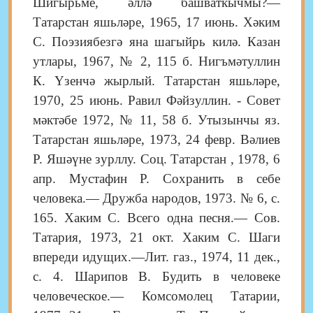
Шигырьме, әллә башваткычмы?—
Татарстан яшьләре, 1965, 17 июнь. Хәким
С. Поэзиябезгә яна шагыйрь килә. Казан
утлары, 1967, № 2, 115 б. Нигъмәтуллин
К. Үзенчә жырлый. Татарстан яшьләре,
1970, 25 июнь. Равил Фәйзуллин. - Совет
мәктәбе 1972, № 11, 58 б. Утызынчы яз.
Татарстан яшьләре, 1973, 24 февр. Вәлиев
Р. Яшәүне зурллу. Соц. Татарстан , 1978, 6
апр. Мустафин Р. Сохранить в себе
человека.— Дружба народов, 1973. № 6, с.
165. Хаким С. Всего одна песня.— Сов.
Татария, 1973, 21 окт. Хаким С. Шаги
впереди идущих.—Лит. газ., 1974, 11 дек.,
с. 4. Шарипов В. Будить в человеке
человеческое.— Комсомолец Татарии,