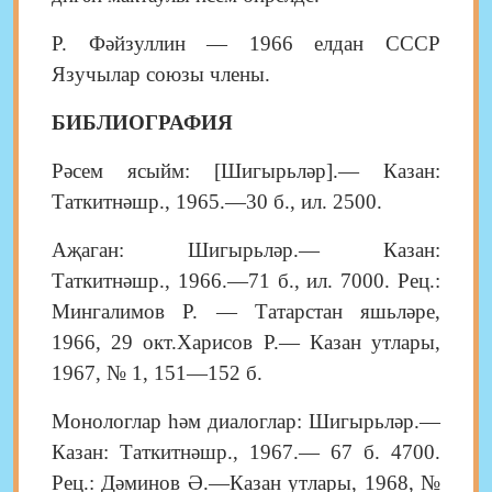
Р. Фәйзуллин — 1966 елдан СССР
Язучылар союзы члены.
БИБЛИОГРАФИЯ
Рәсем ясыйм: [Шигырьләр].— Казан:
Таткитнәшр., 1965.—30 б., ил. 2500.
Аҗаган: Шигырьләр.— Казан:
Таткитнәшр., 1966.—71 б., ил. 7000. Рец.:
Мингалимов Р. — Татарстан яшьләре,
1966, 29 окт.Харисов Р.— Казан утлары,
1967, № 1, 151—152 б.
Монологлар һәм диалоглар: Шигырьләр.—
Казан: Таткитнәшр., 1967.— 67 б. 4700.
Рец.: Дәминов Ә.—Казан утлары, 1968, №