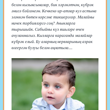
белән кызыксыналар, бик хәрәкәтчән, күбрәк
әнигә бәйләнгән. Кечкенә ир-атлар кул астына
эләккән бөтен нәрсәне тикшерәләр. Малайны
ничек тәрбияләргә соң? Ачыкларга
тырышыйк. Сабыйны күз яшьләре өчен
ачуланмагыз. Кызларга караганда малайлар
күбрәк елый. Бу аларның нервларының азрак
өлгергән булуы белән аңлатыла....