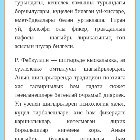
турындагы, кешелек язмышы турындагы
борчылулары, күңелен биләгән уй-хисләре,
өмет-йдеаллары белән уртаклаша. Тирән
уй, фәлсәфи олы фикер, гражданлык
пафосы — шагыйрь лирикасының төп
асылын шулар билгели.
Р. Фәйзуллин — шигырьдә кыскалыкка, аз
сүзлелеккә омтылучы шагыйрьләрдән.
Аның шигырьләрендә традицион поэзиягә
хас тасвирчылык һәм гадәти сюжет
төенләнешләре бөтенләй очрамый диярлек.
Ул үзенең шигырьләрен психологик халәт,
күңел тирбәлешләре, хис һәм фикердәге
каршылыклар, көтелмәгән лирик
борылышлар нигезенә кора. Аның
шагыйрь буларак осталыгы һәм