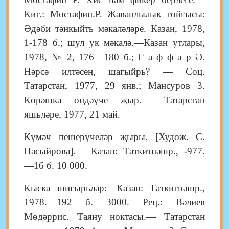
Кит.: Мостафин.Р. Жаваплылык тойгысы:
Әдәби тәнкыйть мәкаләләре. Казан, 1978,
1-178 б.; шул ук мәкалә.—Казан утлары,
1978, № 2, 176—180 б.; Г а ф ф а р Ә.
Нәрсә илтәсең, шагыйрь? — Соц.
Татарстан, 1977, 29 янв.; Мансуров 3.
Көрәшкә өндәүче җыр.— Татарстан
яшьләре, 1977, 21 май.
Күмәч пешерүчеләр җыры. [Худож. С.
Насыйрова].— Казан: Таткитнәшр., -977.
—16 б. 10 000.
Кыска шигырьләр:—Казан: Таткитнәшр.,
1978.—192 б. 3000. Рец.: Вәлиев
Мөдәррис. Таяну ноктасы.— Татарстан