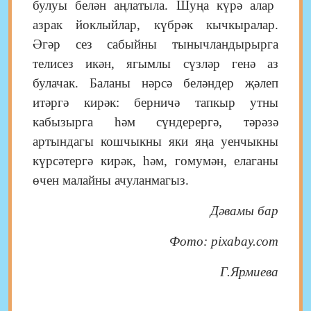
булуы белән аңлатыла. Шуңа күрә алар
азрак йоклыйлар, күбрәк кычкыралар.
Әгәр сез сабыйны тынычландырырга
телисез икән, ягымлы сүзләр генә аз
булачак. Баланы нәрсә беләндер җәлеп
итәргә кирәк: берничә тапкыр
утны
кабызырга һәм сүндерергә, тәрәзә
артындагы кошчыкны яки яңа уенчыкны
күрсәтергә кирәк, һәм, гомумән, елаганы
өчен малайны ачуланмагыз
.
Дәвамы бар
Фото: pixabay.com
Г.Ярмиева