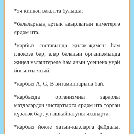
*эч кипкән вакытта
булыша;
*балаларның артык
авырлыгын киметергә
ярдәм итә
.
*карбыз составында җиләк-җимеш һәм
глюкоза бар, алар баланың организмында
җиңел үзләштерелә һәм аның үсешенә уңай
йогынты ясый.
*к
арбыз А, С, В витаминнарына бай.
*к
арбызда организмны зарарлы
матдәләрдән чистартырга ярдәм итә торган
күзәнәк бар, ул ашкайнатуны яхшырта.
*к
арбыз йөкле хатын-кызларга файдалы,