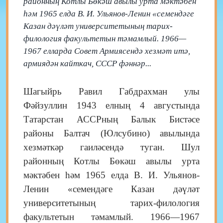
районның Котлы Бөкәш авылы урта мәктәбен
һәм 1965 елда В. И. Ульянов-Ленин «семендәге
Казан дәүләт университетының тарих-
филология факультетын тәмамлый. 1966—
1967 елларда Совет Армиясендә хезмәт итә,
армиядән кайткач, СССР фәннәр...
Шагыйрь Равил Габдрахман улы
Фәйзуллин 1943 елның 4 августында
Татарстан АССРның Балык Бистәсе
районы Балтач (Юлсубино) авылында
хезмәткәр гаиләсендә туган. Шул
районның Котлы Бөкәш авылы урта
мәктәбен һәм 1965 елда В. И. Ульянов-
Ленин «семендәге Казан дәүләт
университетының тарих-филология
факультетын тәмамлый. 1966—1967