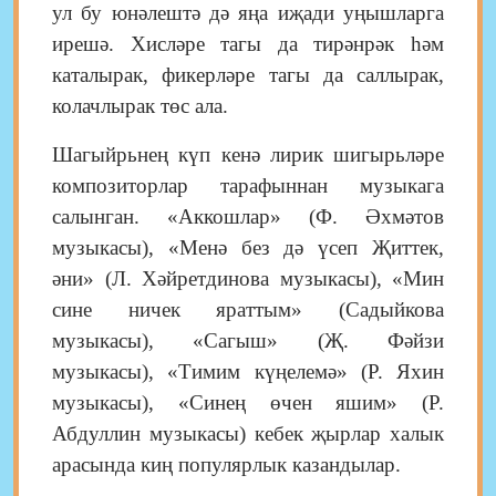
ул бу юнәлештә дә яңа иҗади уңышларга
ирешә. Хисләре тагы да тирәнрәк һәм
каталырак, фикерләре тагы да саллырак,
колачлырак төс ала.
Шагыйрьнең күп кенә лирик шигырьләре
композиторлар тарафыннан музыкага
салынган. «Аккошлар» (Ф. Әхмәтов
музыкасы), «Менә без дә үсеп Җиттек,
әни» (Л. Хәйретдинова музыкасы), «Мин
сине ничек яраттым» (Садыйкова
музыкасы), «Сагыш» (Җ. Фәйзи
музыкасы), «Тимим күңелемә» (Р. Яхин
музыкасы), «Синең өчен яшим» (Р.
Абдуллин музыкасы) кебек җырлар халык
арасында киң популярлык казандылар.