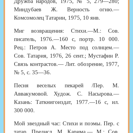
Дружба народов, 1975, № 5, 279—280;
Миндубаев Ж. Верность огню.—
Комсомолец Татарии, 1975, 10 янв.
Миг возвращения: Стихи.—М.: Сов.
писатель, 1976.—160 с, портр. 10 000.
Рец.: Петров А. Место под солнцем.—
Сов. Татария, 1976, 26 сент.; Мустафин Р.
Связь контрастов.— Лит. обозрение, 1977,
№ 5, с. 35—36.
Песня веселых пекарей /Пер. М.
Аввакумовой. Худож. С. Насырова.—
Казань: Таткнигоиздат, 1977.—16 с, ил.
300 000.
Мой звездный час: Стихи и поэмы. Пер. с
татар. Предисл. М. Карима.— М.: Сов.