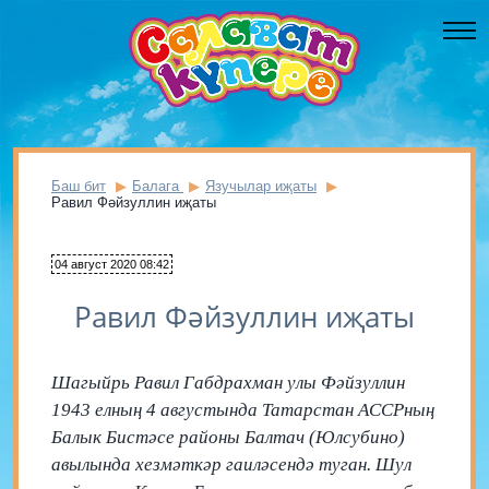
Баш бит
Балага
Язучылар иҗаты
Равил Фәйзуллин иҗаты
04 август 2020 08:42
Равил Фәйзуллин иҗаты
Шагыйрь Равил Габдрахман улы Фәйзуллин
1943 елның 4 августында Татарстан АССРның
Балык Бистәсе районы Балтач (Юлсубино)
авылында хезмәткәр гаиләсендә туган. Шул