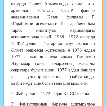
елларда Совет Армиясендә хезмәт итә,
армиядән кайткач, СССР фәннәр
академиясенең Казан филиалы Г.
Ибраһимов исемендәге Тел, әдәбият һәм
тарих институты каршындагы
аспирантурада укый. 1968—1972 елларда
Р. Фәйзуллин— Татарстан язучыларының
Әлмәт оешмасы җитәкчесе, ә 1973 елдан
1977 елның январена чаклы Татарстан
Язучылар союзы идарәсенең җаваплы
секретаре булып эшли. 1977 елдан башлап
ул, язучы-профессионал сыйфатында,
әдәби иҗат эше белән генә шөгыльләнә.
Р. Фәйзуллин—1973 елдан КПСС члены.
Р. Фәйзуллинның беренче шигырьләре