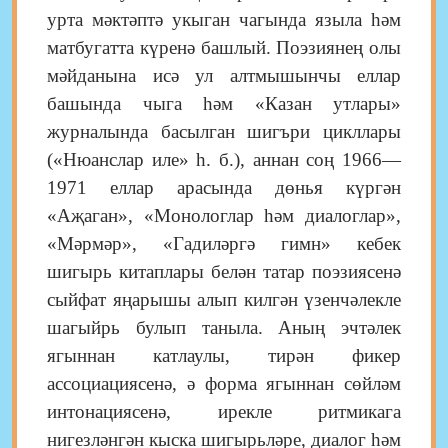
урта мәктәптә укыган чагында языла һәм
матбугатта күренә башлый. Поэзиянең олы
мәйданына исә ул алтмышынчы еллар
башында чыга һәм «Казан утлары»
журналында басылган шигъри цикллары
(«Нюанслар иле» һ. б.), аннан соң 1966—
1971 еллар арасында дөнья күргән
«Аҗаган», «Монологлар һәм диалоглар»,
«Мәрмәр», «Гадиләргә гимн» кебек
шигырь китаплары белән татар поэзиясенә
сыйфат яңарышы алып килгән үзенчәлекле
шагыйрь булып таныла. Аның эчтәлек
ягыннан катлаулы, тирән фикер
ассоциациясенә, ә форма ягыннан сөйләм
интонациясенә, ирекле ритмикага
нигезләнгән кыска шигырьләре, диалог һәм