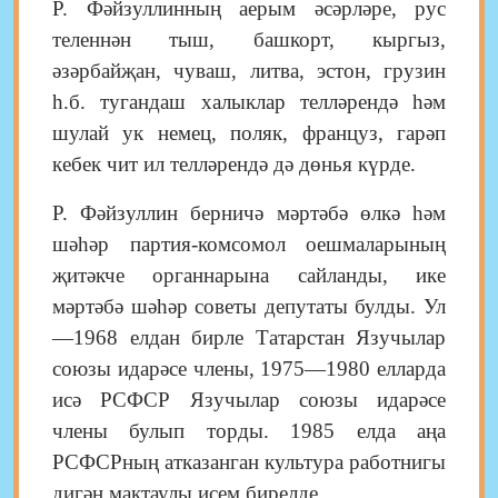
Р. Фәйзуллинның аерым әсәрләре, рус
теленнән тыш, башкорт, кыргыз,
әзәрбайҗан, чуваш, литва, эстон, грузин
һ.б. тугандаш халыклар телләрендә һәм
шулай ук немец, поляк, француз, гарәп
кебек чит ил телләрендә дә дөнья күрде.
Р. Фәйзуллин берничә мәртәбә өлкә һәм
шәһәр партия-комсомол оешмаларының
җитәкче органнарына сайланды, ике
мәртәбә шәһәр советы депутаты булды. Ул
—1968 елдан бирле Татарстан Язучылар
союзы идарәсе члены, 1975—1980 елларда
исә РСФСР Язучылар союзы идарәсе
члены булып торды. 1985 елда аңа
РСФСРның атказанган культура работнигы
дигән мактаулы исем бирелде.