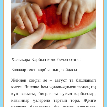
Халыкара Карбыз көне белән сезне!
Балалар өчен карбызның файдасы.
Җәйнең соңгы ае
–
август та башланып
китте. Яшелчә һәм җиләк-җимешләрнең иң
күп вакыты, бигрәк тә сусыл карбызлар,
кавыннар үзләренә тартып тора. Җәйге
челләдә балаларны бу тәмле ризыклар