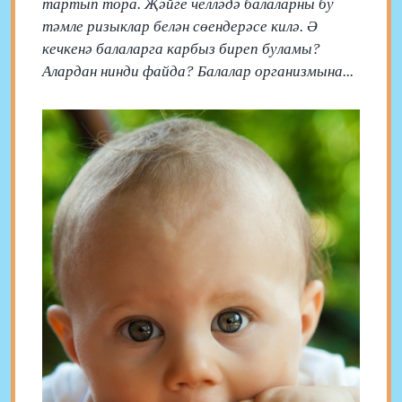
тартып тора. Җәйге челләдә балаларны бу
тәмле ризыклар белән сөендерәсе килә. Ә
кечкенә балаларга карбыз биреп буламы?
Алардан нинди файда? Балалар организмына...