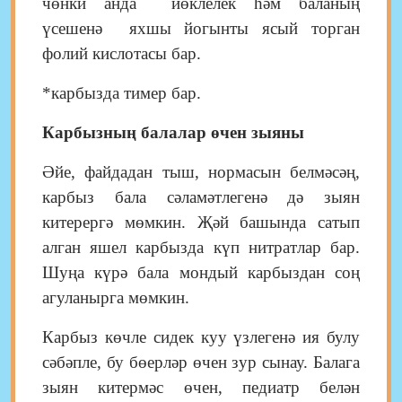
чөнки анда йөклелек һәм баланың
үсешенә яхшы йогынты ясый торган
фолий кислотасы бар.
*к
арбызда тимер бар.
Карбызның балалар өчен зыяны
Әйе, файдадан тыш,
нормасын белмәсәң,
карбыз бала сәламәтлегенә дә зыян
китерергә мөмкин. Җәй башында сатып
алган яшел карбыз
да
күп нитратлар бар.
Шуңа күрә бала мондый карбыздан соң
агуланырга мөмкин.
Карбыз көчле сидек
куу
үзлегенә ия булу
сәбәпле, бу бөерләр өчен зур сынау. Балага
зыян китермәс өчен, педиатр белән