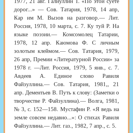
1977, 21 авг. Галиуллин Т. «По этой суете
дорог...» — Сов. Татария, 1978, 14 апр,
Кар им М. Вызов на разговор.— Лит.
Россия, 1978, 10 марта, с. 7. Ку туй Р. На
языке поэзии.— Комсомолец Татарии,
1978, 12 апр. Каюмова Ф. С личным
золотым клеймом.— Сов. Татария, 1979,
26 апр, Премии «Литературной России» за
1978 г. —Лит. Россия, 1979, 5 янв., с. 7.
Авдеев А. Единое слово Равиля
Файзуллина.— Сов. Татария, 1981,, 21
апр. Дементьев В. Путь к слову: (Заметки о
творчестве Р. Файзуллина).— Волга, 1981,
№ 3, с. 152—158. Мустафин Р. «Я ведь на
земле совсем недавно...»: О стихах Равиля
Файзуллина.— Лит. газ., 1982, 7 апр., с. 5.