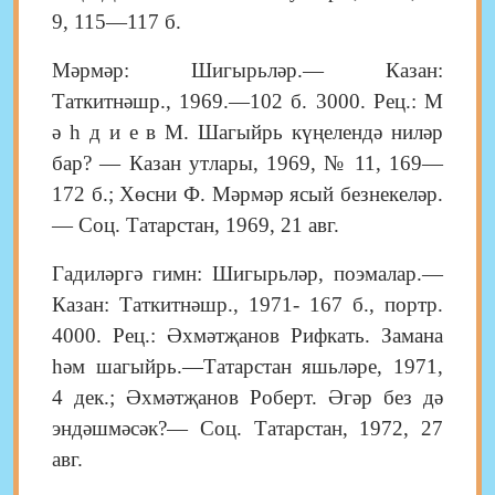
9, 115—117 б.
Мәрмәр: Шигырьләр.— Казан:
Таткитнәшр., 1969.—102 б. 3000. Рец.: М
ә һ д и е в М. Шагыйрь күңелендә ниләр
бар? — Казан утлары, 1969, № 11, 169—
172 б.; Хөсни Ф. Мәрмәр ясый безнекеләр.
— Соц. Татарстан, 1969, 21 авг.
Гадиләргә гимн: Шигырьләр, поэмалар.—
Казан: Таткитнәшр., 1971- 167 б., портр.
4000. Рец.: Әхмәтҗанов Рифкать. Замана
һәм шагыйрь.—Татарстан яшьләре, 1971,
4 дек.; Әхмәтҗанов Роберт. Әгәр без дә
эндәшмәсәк?— Соц. Татарстан, 1972, 27
авг.