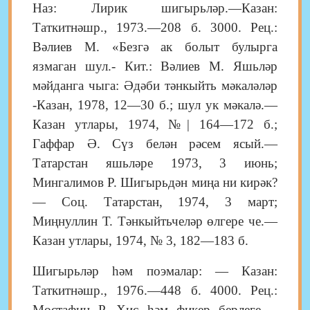
Наз: Лирик шигырьләр.—Казан:
Таткитнәшр., 1973.—208 б. 3000. Рец.:
Вәлиев М. «Безгә ак болыт булырга
язмаган шул.- Кит.: Вәлиев М. Яшьләр
мәйданга чыга: Әдәби тәнкыйть мәкаләләр
-Казан, 1978, 12—30 б.; шул ук мәкалә.—
Казан утлары, 1974, №| 164—172 б.;
Гаффар Ә. Сүз белән рәсем ясый.—
Татарстан яшьләрe 1973, 3 июнь;
Мингалимов Р. Шигырьдән миңа ни кирәк?
— Соц. Татарстан, 1974, 3 март;
Миңнуллин Т. Тәнкыйтьчеләр өлгере че.—
Казан утлары, 1974, № 3, 182—183 б.
Шигырьләр һәм поэмалар: — Казан:
Таткитнәшр., 1976.—448 б. 4000. Рец.:
Мостафин Р. Хис һәм фикер берлеге.—