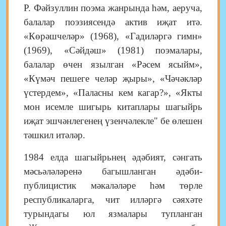
Р. Фәйзуллин поэма жанрында һәм, аеруча,
балалар поэзиясендә актив иҗат итә.
«Көрәшчеләр» (1968), «Гадиләргә гимн»
(1969), «Сәйдәш» (1981) поэмалары,
балалар өчен язылган «Рәсем ясыйм»,
«Күмәч пешеге челәр җыры», «Чәчәкләр
үстердем», «Паласны кем кагар?», «Якты
мон исемле шигырь китаплары шагыйрь
иҗат эшчәнлегенең үзенчәлекле" бе өлешен
тәшкил итәләр.
1984 елда шагыйрьнең әдәбият, сәнгать
мәсьәләләренә багышланган әдәби-
публицистик мәкаләләре һәм төрле
республикаларга, чит илләргә сәяхәте
турындагы юл язмалары тупланган