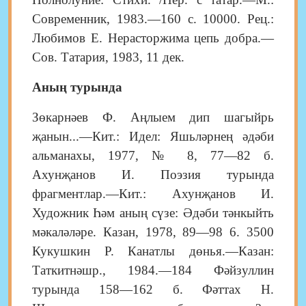
Современник, 1983.—160 с. 10000. Рец.:
Любимов Е. Нерасторжима цепь добра.—
Сов. Татария, 1983, 11 дек.
Аның турында
Зөкарнәев Ф. Аңлыем дип шагыйрь
җанын...—Кит.: Идел: Яшьләрнең әдәби
альманахы, 1977, № 8, 77—82 б.
Ахунҗанов И. Поэзия турында
фрагментлар.—Кит.: Ахунҗанов И.
Художник Һәм аның сүзе: Әдәби тәнкыйть
мәкаләләре. Казан, 1978, 89—98 6. 3500
Кукушкин Р. Канатлы дөнья.—Казан:
Таткитнәшр., 1984.—184 Фәйзуллин
турында 158—162 б. Фәттах Н.