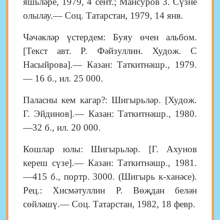
яшьләре, 1979, 4 сент.; Мансуров 3. Сүзне
олылау.— Соц. Татарстан, 1979, 14 янв.
Чәчәкләр үстердем: Буяу өчен альбом.
[Текст авт. Р. Фәйзуллин. Худож. С
Насыйрова].— Казан: Таткитнәшр., 1979.
— 16 б., ил. 25 000.
Паласны кем кагар?: Шигырьләр. [Худож.
Г. Эйдинов].— Казан: Таткитнәшр., 1980.
—32 б., ил. 20 000.
Кошлар юлы: Шигырьләр. [Г. Ахунов
кереш сүзе].— Казан: Таткитнәшр., 1981.
—415 б., портр. 3000. (Шигырь к-ханәсе).
Рец.: Хисмәтуллин Р. Вөҗдан белән
сөйләшү.— Соц. Татарстан, 1982, 18 февр.