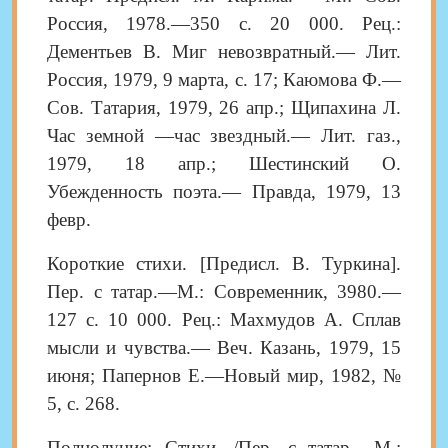
Россия, 1978.—350 с. 20 000. Рец.:
Дементьев В. Миг невозвратный.— Лит.
Россия, 1979, 9 марта, с. 17; Каюмова Ф.—
Сов. Татария, 1979, 26 апр.; Щипахина Л.
Час земной —час звездный.— Лит. газ.,
1979, 18 апр.; Шестинский О.
Убежденность поэта.— Правда, 1979, 13
февр.
Короткие стихи. [Предисл. В. Туркина].
Пер. с татар.—М.: Современник, 3980.—
127 с. 10 000. Рец.: Махмудов А. Сплав
мысли и чувства.— Веч. Казань, 1979, 15
июня; Папернов Е.—Новый мир, 1982, №
5, с. 268.
Полнолуние: Стихи. /Пер. с татар.—М.: