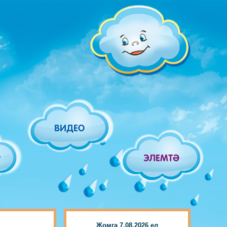
Җомга 7.08.2026 ел