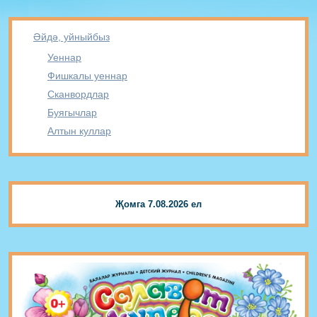
Әйдә, уйныйбыз
Уеннар
Фишкалы уеннар
Сканвордлар
Буягычлар
Алтын куллар
Җомга 7.08.2026 ел