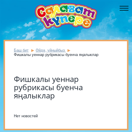
Баш бит
Әйдә, уйныйбыз
Фишкалы уеннар рубрикасы буенча яңалыклар
Фишкалы уеннар
рубрикасы буенча
яңалыклар
Нет новостей