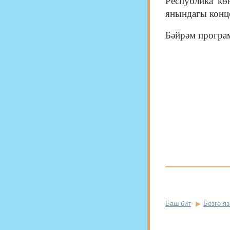
Республика кө
янындагы конце
Бәйрәм програм
Баш бит
Безгә я