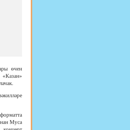
ары өчен
, «Казан»
лачак.
 вәкилләре
форматта
ннан Муса
 концерт