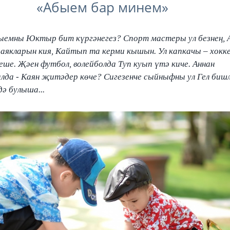
«Абыем бар минем»
ыемны Юктыр бит күргәнегез? Спорт мастеры ул безнең, 
раякларын кия, Кайтып та керми кышын. Ул капкачы – хокк
кеше. Җәен футбол, волейболда Туп куып үтә киче. Аннан
да - Каян җитәдер көче? Сигезенче сыйныфны ул Гел биш
дә булыша...