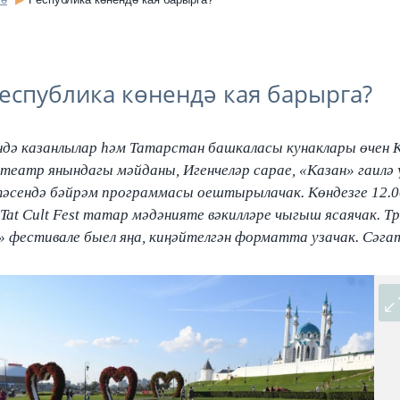
еспублика көнендә кая барырга?
ндә казанлылар һәм Татарстан башкаласы кунаклары өчен 
 театр янындагы мәйданы, Игенчеләр сарае, «Казан» гаилә 
әсендә бәйрәм программасы оештырылачак. Көндезге 12.0
Tat Cult Fest татар мәдәнияте вәкилләре чыгыш ясаячак. Т
» фестивале быел яңа, киңәйтелгән форматта узачак. Сәгат