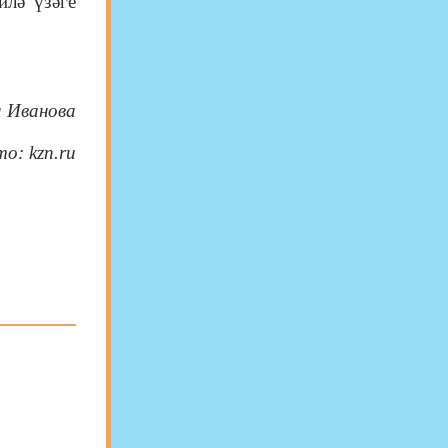
илә үзәге
а Иванова
о: kzn.ru