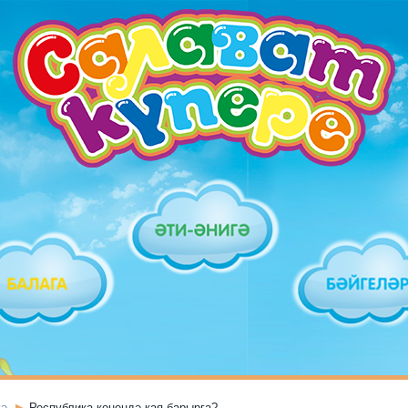
гә
Республика көнендә кая барырга?