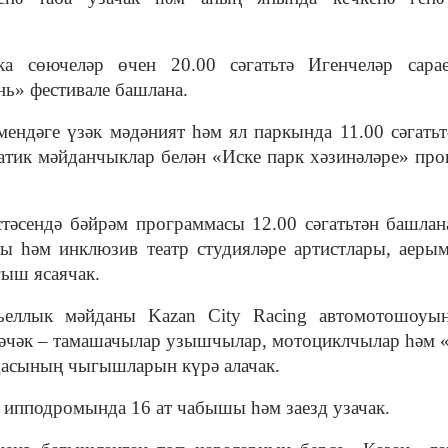
ка сөючеләр өчен 20.00 сәгатьтә Игенчеләр сара
нь» фестивале башлана.
ендәге үзәк мәдәният һәм ял паркында 11.00 сәгатьт
матик мәйданчыклар белән «Иске парк хәзинәләре» пр
стәсендә бәйрәм программасы 12.00 сәгатьтән башлан
ры һәм инклюзив театр студияләре артистлары, аерым
ыш ясаячак.
ьеллык мәйданы Kazan City Racing автомотошоуы
әчәк – тамашачылар узышчылар, мотоциклчылар һәм
асының чыгышларын күрә алачак.
 ипподромында 16 ат чабышы һәм заезд узачак.