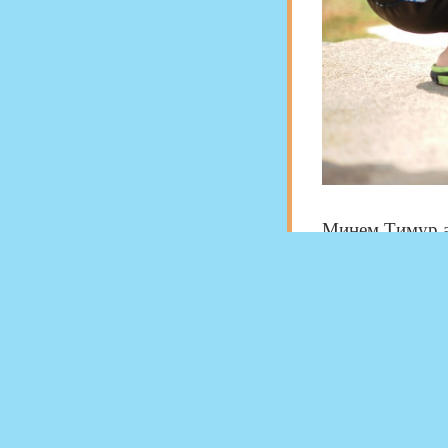
Минем Тимур 
Юктыр бит күр
Спорт мастеры 
Аңардан өйрәне
Тимераякларын
Кайтып та кер