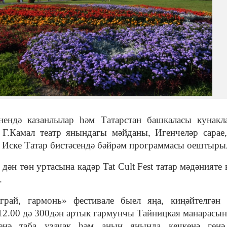
нендә казанлылар һәм Татарстан башкаласы кунакл
 Г.Камал театр янындагы мәйданы, Игенчеләр сарае
м Иске Татар бистәсендә бәйрәм программасы оештыры
 дән төн уртасына кадәр Tat Cult Fest татар мәдәнияте
.
грай, гармонь» фестивале быел яңа, киңәйтелгән 
 12.00 дә 300дән артык гармунчы Тайницкая манарасы
енә таба узачак һәм аның янында кечкенә генә