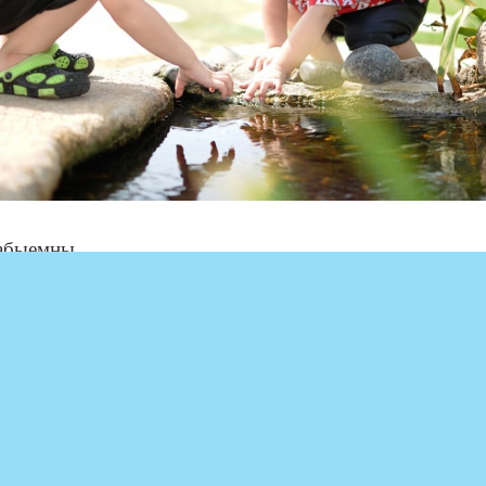
абыемны
гәнегез?
ул безнең,
гез.
 кия,
ми кышын.