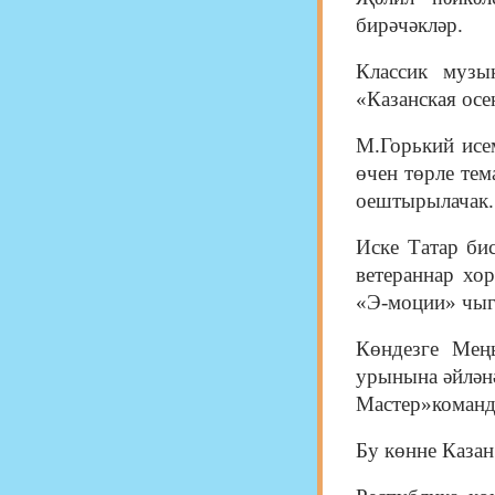
бирәчәкләр.
Классик музы
«Казанская осе
М.Горький исем
өчен төрле те
оештырылачак.
Иске Татар би
ветераннар хо
«Э-моции» чыг
Көндезге Мең
урынына әйлән
Мастер»команд
Бу көнне Казан