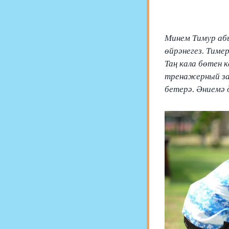
Минем Тимур аб
өйрәнегез. Тиме
Таң кала бөтен 
тренажерный зал
бетерә. Әниемә 