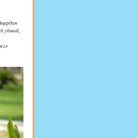
Аңардан
ей уйный,
легә