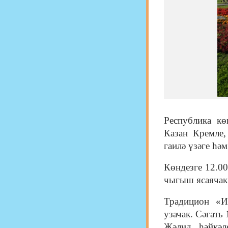
Республика кө
Казан Кремле,
гаилә үзәге һә
Көндезге 12.00
чыгыш ясаячак
Традицион «И
узачак. Сәгать
Җәлил һәйкәл