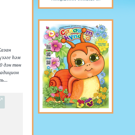
Казан
үзәге һәм
0 дән төн
радицион
ь...