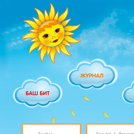
Баш бит
Әти-әни