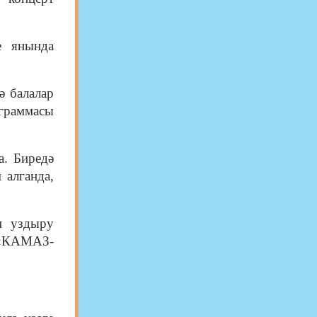
е янында
ә балалар
ограммасы
а. Биредә
 алганда,
н уздыру
 «КАМАЗ-