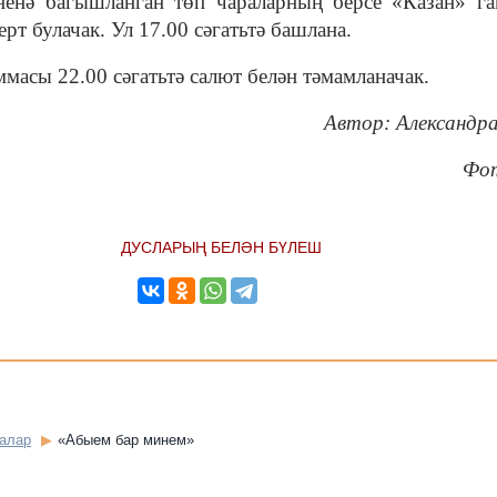
ненә багышланган төп чараларның берсе «Казан» га
рт булачак. Ул 17.00 сәгатьтә башлана.
масы 22.00 сәгатьтә салют белән тәмамланачак.
Автор: Александр
Фот
ДУСЛАРЫҢ БЕЛӘН БҮЛЕШ
залар
«Абыем бар минем»