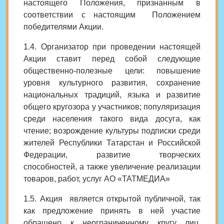
настоящего Положения, признанным в
соответствии с настоящим Положением
победителями Акции.
1.4. Организатор при проведении настоящей
Акции ставит перед собой следующие
общественно-полезные цели: повышение
уровня культурного развития, сохранение
национальных традиций, языка и развитие
общего кругозора у участников; популяризация
среди населения такого вида досуга, как
чтение; возрождение культуры подписки среди
жителей Республики Татарстан и Российской
Федерации, развитие творческих
способностей, а также увеличение реализации
товаров, работ, услуг АО «ТАТМЕДИА»
1.5. Акция является открытой публичной, так
как предложение принять в ней участие
обращено к неограниченному кругу лиц,