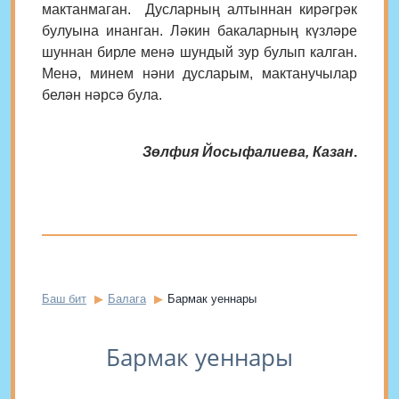
мактанмаган. Дусларның алтыннан кирәгрәк
булуына инанган. Ләкин бакаларның күзләре
шуннан бирле менә шундый зур булып калган.
Менә, минем нәни дусларым, мактанучылар
белән нәрсә була.
Зөлфия Йосыфалиева, Казан
.
Баш бит
Балага
Бармак уеннары
Бармак уеннары