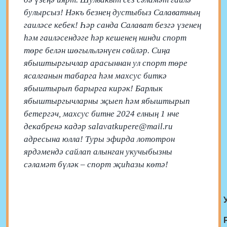
булырсыз! Нәкъ безнең дустыбыз Салаватның
гаиләсе кебек! Һәр санда Салават безгә үзенең
һәм гаиләсендәге һәр кешенең нинди спорт
төре белән шөгыльләнүен сөйләр. Сиңа
ябыштыргычлар арасыннан ул спорт төре
ясалганын табарга һәм махсус биткә
ябыштырып барырга кирәк! Барлык
ябыштыргычларны җыеп һәм ябыштырып
бетергәч, махсус битне 2024 елның 1 нче
декабренә кадәр salavatkupere@mail.ru
адресына юлла! Туры эфирда лототрон
ярдәмендә сайлап алынган укучыбызны
сәламәт бүләк – спорт җиһазы көтә!