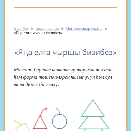
Баш бит
Безгә язалар
Мөгаллимнәр иҗаты
«Яңа елга чыршы бизибез»
«Яңа елга чыршы бизибез»
Максат: беренче кечкенәләр төркемендә төс
һәм форма төшенчәләрен ныгыту, уң һәм сул
якны дөрес билгеләү.