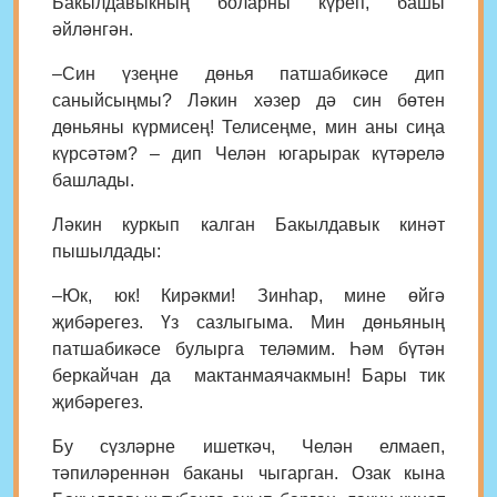
Бакылдавыкның боларны күреп, башы
әйләнгән.
–Син үзеңне дөнья патшабикәсе дип
саныйсыңмы? Ләкин хәзер дә син бөтен
дөньяны күрмисең! Телисеңме, мин аны сиңа
күрсәтәм? – дип Челән югарырак күтәрелә
башлады.
Ләкин куркып калган Бакылдавык кинәт
пышылдады:
–Юк, юк! Кирәкми! Зинһар, мине өйгә
җибәрегез. Үз сазлыгыма. Мин дөньяның
патшабикәсе булырга теләмим. Һәм бүтән
беркайчан да мактанмаячакмын! Бары тик
җибәрегез.
Бу сүзләрне ишеткәч, Челән елмаеп,
тәпиләреннән баканы чыгарган. Озак кына