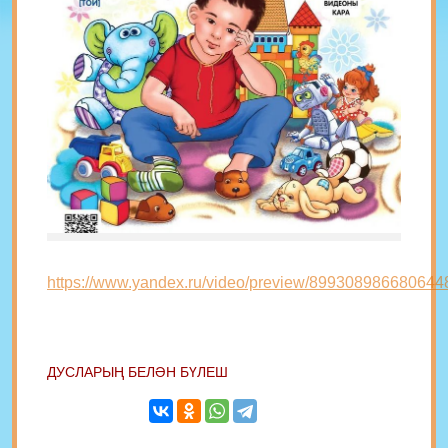
https://www.yandex.ru/video/preview/89930898668064
ДУСЛАРЫҢ БЕЛӘН БҮЛЕШ