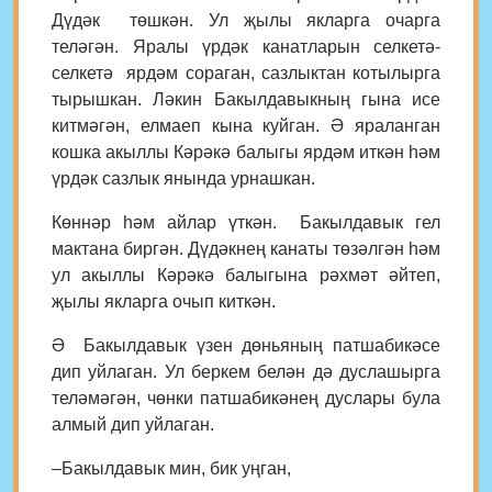
Дүдәк төшкән. Ул җылы якларга очарга
теләгән. Яралы үрдәк канатларын селкетә-
селкетә ярдәм сораган, сазлыктан котылырга
тырышкан. Ләкин Бакылдавыкның гына исе
китмәгән, елмаеп кына куйган. Ә яраланган
кошка акыллы Кәрәкә балыгы ярдәм иткән һәм
үрдәк сазлык янында урнашкан.
Көннәр һәм айлар үткән. Бакылдавык гел
мактана биргән. Дүдәкнең канаты төзәлгән һәм
ул акыллы Кәрәкә балыгына рәхмәт әйтеп,
җылы якларга очып киткән.
Ә Бакылдавык үзен дөньяның патшабикәсе
дип уйлаган. Ул беркем белән дә дуслашырга
теләмәгән, чөнки патшабикәнең дуслары була
алмый дип уйлаган.
–Бакылдавык мин, бик уңган,