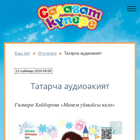
Баш бит
Әти-әнигә
Татарча аудиоәкият
13 гыйнвар 2024 09:00
Татарча аудиоәкият
Гөлнара Хәйдәрова «Минем уйныйсы килә»