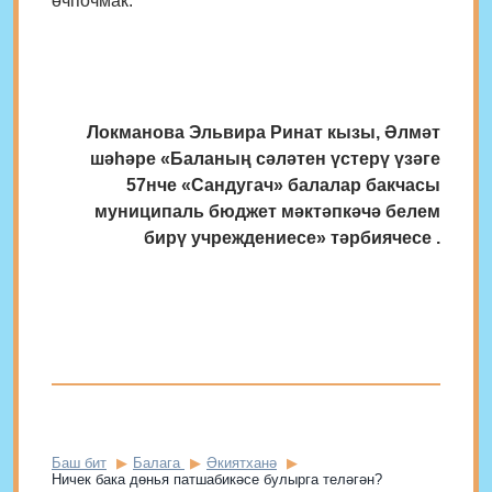
өчпочмак.
Локманова Эльвира Ринат кызы, Әлмәт
шәһәре «Баланың сәләтен үстерү үзәге
57нче «Сандугач» балалар бакчасы
муниципаль бюджет мәктәпкәчә белем
бирү учреждениесе» тәрбиячесе .
Баш бит
Балага
Әкиятханә
Ничек бака дөнья патшабикәсе булырга теләгән?