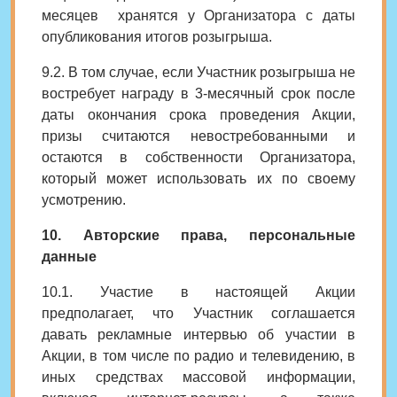
месяцев хранятся у Организатора с даты
опубликования итогов розыгрыша.
9.2. В том случае, если Участник розыгрыша не
востребует награду в 3-месячный срок после
даты окончания срока проведения Акции,
призы считаются невостребованными и
остаются в собственности Организатора,
который может использовать их по своему
усмотрению.
10. Авторские права, персональные
данные
10.1. Участие в настоящей Акции
предполагает, что Участник соглашается
давать рекламные интервью об участии в
Акции, в том числе по радио и телевидению, в
иных средствах массовой информации,