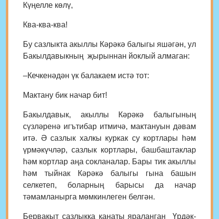
Күңелле көлү,
Ква-ква-ква!
Бу сазлыкта акыллы Кәрәкә балыгы яшәгән, ул
Бакылдавыкның җырыннан йоклый алмаган:
–Кечкенәдән үк балакаем истә тот:
Мактану бик начар бит!
Бакылдавык, акыллы Кәрәкә балыгының
сүзләренә игътибар итмичә, мактануын дәвам
итә. Ә сазлык халкы куркак су кортлары һәм
үрмәкүчләр, сазлык кортлары, башбаштаклар
һәм кортлар аңа сокланалар. Бары тик акыллы
һәм тыйнак Кәрәкә балыгы гына башын
селкетеп, боларның барысы да начар
тәмамланырга мөмкинлеген белгән.
Бервакыт сазлыкка канаты яраланган Үрдәк-