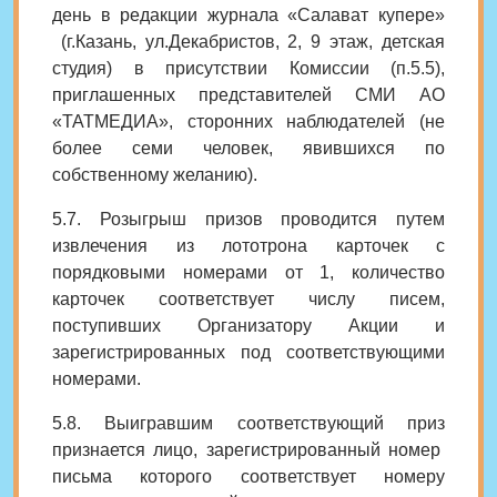
день в
редакции журнала
«Салават купере»
(г.Казань, ул.Декабристов, 2, 9 этаж, детская
студия) в присутствии Комиссии (п.5.5),
приглашенных представителей СМИ АО
«ТАТМЕДИА», сторонних наблюдателей (не
более семи человек, явившихся по
собственному желанию).
5.7. Розыгрыш призов проводится путем
извлечения из лототрона карточек с
порядковыми номерами от 1, количество
карточек соответствует числу писем,
поступивших Организатору Акции и
зарегистрированных под соответствующими
номерами.
5.8. Выигравшим соответствующий приз
признается лицо, зарегистрированный номер
письма которого соответствует номеру