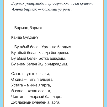
Бармак уенарында һәр бармакка исем кушыла.
Чәнти бармак — баланың үз роле.
– Бармак, бармак,
Кайда булдың?
– Бу абый белән Урманга бардым.
Бу абый белән Кырда йөгердем.
Бу абый белән Ботка ашадым.
Бу энем белән Җыр җырладым.
Олыга – утын ярырга,
Ә сиңа – чыгып алырга,
Уртага – мичкә ягарга,
Ә сиңа – казан асарга,
Чәнтигә – җырлый башларга,
Дусларның күңелен ачарга.