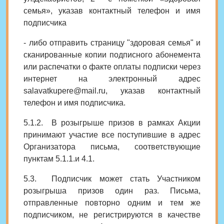
семья»
, указав контактный телефон и имя
подписчика
- либо отправить страницу "здоровая семья" и
сканированные копии подписного абонемента
или распечатки о факте оплаты подписки через
интернет на электронный адрес
salavatkupere@mail.ru, указав контактный
телефон и имя подписчика.
5.1.2. В розыгрыше призов в рамках Акции
принимают участие все поступившие в адрес
Организатора письма, соответствующие
пунктам 5.1.1.и 4.1.
5.3. Подписчик может стать Участником
розыгрыша призов один раз. Письма,
отправленные повторно одним и тем же
подписчиком, не регистрируются в качестве