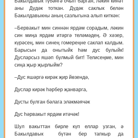
Бакылдавык түбәнгә очып барган, ләкин кинәт
аны Дүдәк тоткан. Дүдәк саклык белән
Бакылдавыкны аның сазлыгына алып киткән:
–Бервакыт мин синнән ярдәм сорадым, ләкин
син миңа ярдәм итәргә теләмәдең. Ә хәзер,
күрәсең, мин синең гомереңне саклап калдым.
Барысын да онытыйк һәм дус булыйк!
Дусларсыз яшәп булмый бит! Телисеңме, мин
сиңа җыр җырлыйм?
–Дус яшәргә кирәк җир йөзендә,
Дуслар кирәк һәрбер җанварга,
Дусты булган бәлага эләкмәячәк
Дус һәрвакыт ярдәм итәчәк!
Шул вакыттан бирле күп еллар узган, ә
Бакылдавык бүтән бер тапкыр да