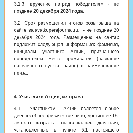
3.1.3. вручение наград победителям - не
позднее
20 декабря 2024 года
.
3.2. Срок размещения итогов розыгрыша на
сайте
salavatkuperejournal.ru. - не позднее 20
декабря 2024 года. Размещению на сайтах
подлежит следующая информация: фамилия,
инициалы участника Акции, признанного
победителем, место проживания (название
населённого пункта, район) и наименование
приза.
4. Участники Акции, их права:
4.1. Участником Акции является любое
дееспособное физическое лицо, достигшее 18-
летнего возраста, выполнившее действия,
установленные в пункте 5.1 настоящего