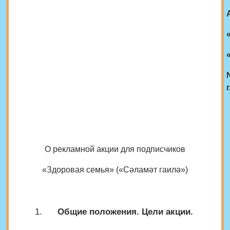
г
ПОЛОЖЕНИЕ
О рекламной акции для подписчиков
«Здоровая семья»
(
«
Сәламәт гаилә
»
)
Общие положения. Цели акции.