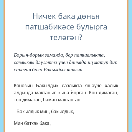
Ничек бака дөнья
патшабикәсе булырга
теләгән?
Борын-борын заманда, бер патшалыкта,
сазлыклы дәүләттә үзен дөньяда иң матур дип
санаган бака Бакылдык яшәгән.
Көнозын Бакылдык сазлыкта яшәүче халык
алдында мактанып кына йөргән. Көн димәгән,
төн димәгән, һаман мактанган:
–Бакылдык мин, бакылдык,
Мин баткак бака,