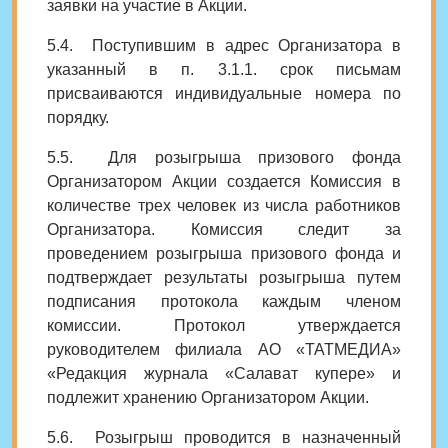
заявки на участие в Акции.
5.4. Поступившим в адрес Организатора в
указанный в п. 3.1.1. срок письмам
присваиваются индивидуальные номера по
порядку.
5.5. Для розыгрыша призового фонда
Организатором Акции создается Комиссия в
количестве трех человек из числа работников
Организатора. Комиссия следит за
проведением розыгрыша призового фонда и
подтверждает результаты розыгрыша путем
подписания протокола каждым членом
комиссии.
Протокол утверждается
руководителем филиала АО «ТАТМЕДИА»
«Редакция журнала «Салават купере» и
подлежит хранению Организатором Акции.
5.6. Розыгрыш проводится в назначенный