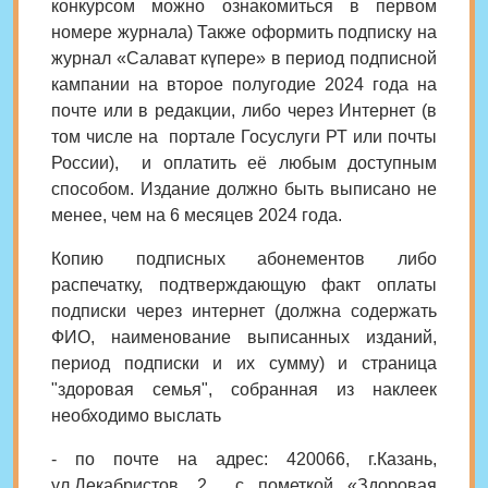
конкурсом можно ознакомиться в первом
номере журнала)
Также
оформить
подписку на
журнал
«
Салават күпере
»
в период подписной
кампании на второе полугодие 2024 года на
почте или в редакции, либо через Интернет (в
том числе на портале Госуслуги РТ или почты
России), и оплатить её любым доступным
способом. Издание должно быть выписано не
менее, чем на 6 месяцев 2024 года.
Копию подписных абонементов либо
распечатку, подтверждающую факт оплаты
подписки через интернет (должна содержать
ФИО, наименование выписанных изданий,
период подписки и их сумму) и страница
"здоровая семья", собранная из наклеек
необходимо выслать
- по почте на адрес: 420066, г.Казань,
ул.Декабристов, 2 с пометкой
«Здоровая