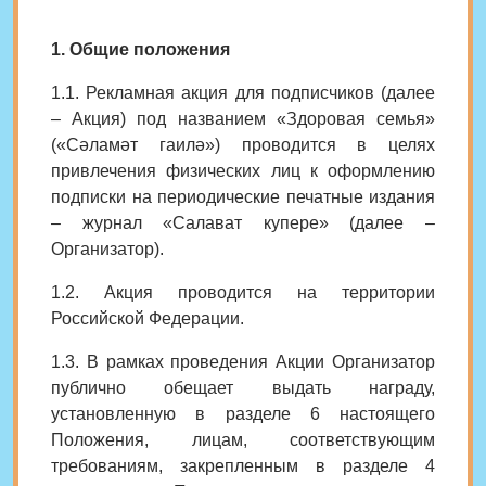
1. Общие положения
1.1. Р
екламная акция для подписчиков (далее
– Акция)
под названием
«Здоровая семья»
(
«
Сәламәт гаилә
»
)
проводится в целях
привлечения физических лиц к оформлению
подписки на периодические печатные издания
–
журнал «Салават купере» (далее
–
Организатор).
1.2. Акция проводится на территории
Российской Федерации.
1.3. В рамках проведения Акции Организатор
публично обещает выдать награду,
установленную в разделе 6 настоящего
Положения, лицам, соответствующим
требованиям, закрепленным в разделе 4