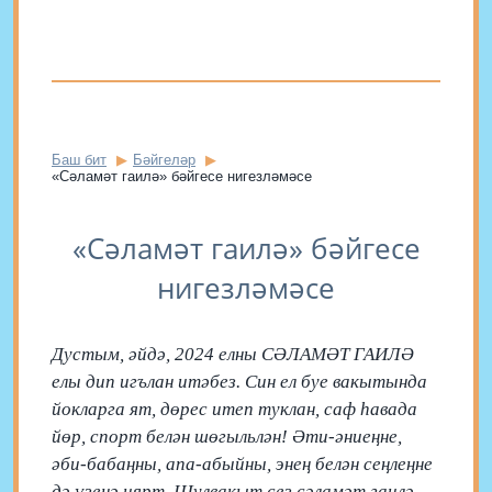
Баш бит
Бәйгеләр
«Сәламәт гаилә» бәйгесе нигезләмәсе
«Сәламәт гаилә» бәйгесе
нигезләмәсе
Дустым, әйдә, 2024 елны СӘЛАМӘТ ГАИЛӘ
елы дип игълан итәбез. Син ел буе вакытында
йокларга ят, дөрес итеп туклан, саф һавада
йөр, спорт белән шөгыльлән! Әти-әниеңне,
әби-бабаңны, апа-абыйны, энең белән сеңлеңне
дә үзеңә иярт. Шулвакыт сез сәламәт гаилә