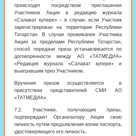
происходит посредством приглашения
Участников Акции в редакцию журнала
«Салават купере» – в случае, если Участник
зарегистрирован на территории Республики
Татарстан. В случае проживания Участника
Акции за пределами Республики Татарстан,
способ передачи приза устанавливается по
договоренности между АО «ТАТМЕДИА»
«Редакция журнала «Салават купере» и
выигравшим приз Участником.
Вручение призов осуществляется в
присутствии представителей СМИ АО
«ТАТМЕДИА».
7.2. Участники, получающие призы,
подтверждают Организатору Акции свою
личность путем предъявления копии паспорта,
удостоверяющего его личность.