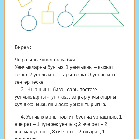
Бирем:
Чыршыны яшел төскә буя.
Уенчыкларны буягыз: 1 уенчыкны – кызыл
төскә, 2 уенчыкны - сары төскә, 3 уенчыкны -
зәңгәр төскә.
3. Чыршыны бизә: сары төстәге
уенчыкларны - уң якка , зәңгәр унчыкларны
сул якка, кызылны аска урнаштырыгыз.
4. Уенчыкларны тәртип буенча урнаштыр: 1
нче рәт – 1 түгәрәк уенчык; 2 нче рәт – 2
шакмак уенчык; 3 нче рәт – 2 түгәрәк, 1