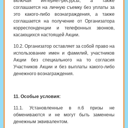
включая интернет-ресурсы, а также
соглашается на личную съемку без уплаты за
это какого-либо вознаграждения, а также
соглашается на получение от Организатора
корреспонденции и телефонных звонков,
касающихся настоящей Акции.
10.2. Организатор оставляет за собой право на
использование имен и фамилий, участников
Акции без специального на то согласия
Участников Акции и без выплаты какого-либо
денежного вознаграждения.
11. Особые условия:
11.1. Установленные в п.6 призы не
обмениваются и не могут быть заменены
денежным эквивалентом.