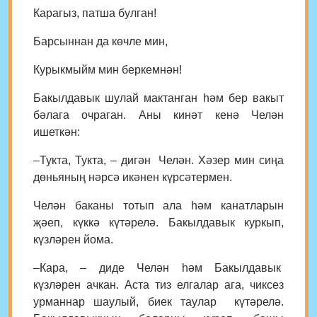
Карагыз, патша булган!
Барсыннан да көчле мин,
Курыкмыйм мин беркемнән!
Бакылдавык шулай мактанган һәм бер вакыт
бәлага очраган. Аны кинәт кенә Челән
ишеткән:
–Тукта, Тукта, – дигән Челән. Хәзер мин сиңа
дөньяның нәрсә икәнен күрсәтермен.
Челән баканы тотып ала һәм канатларын
җәеп, күккә күтәрелә. Бакылдавык куркып,
күзләрен йома.
–Кара, – диде Челән һәм Бакылдавык
күзләрен ачкан. Аста тиз елгалар ага, чиксез
урманнар шаулый, биек таулар күтәрелә.