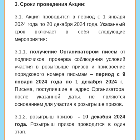
3. Сроки проведения Акции:
3.1. Акция проводится в период с 1
я
нваря
2024 года по 20 декабря 2024 года. Указанный
срок включает в себя следующие
мероприятия:
3.1.1
. получение Организатором писем
от
подписчиков, проверка соблюдения условий
участия в розыгрыше призов и присвоение
порядкового номера письмам –
период с
9
января 2024 года по 1 декабря 2024 г.
Письма, поступившие в адрес Организатора
после указанной даты, не являются
основанием для участия в розыгрыше призов.
3.1.2. розыгрыш призов
- 10 декабря 2024
года.
Розыгрыш призов проводится в один
этап.