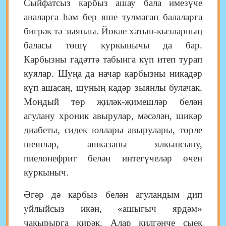
Сыйфатсыз карбыз ашау бала имезүче
аналарга һәм бер яше тулмаган балаларга
бигрәк тә зыянлы. Йөкле хатын-кызларның
баласы төшү куркынычы да бар.
Карбызны гадәттә табынга күп итеп турап
куялар. Шуңа да начар карбызны никадәр
күп ашасаң, шуның кадәр зыянлы булачак.
Мондый төр җиләк-җимешләр белән
агулану хроник авырулар, мәсәлән, шикәр
диабеты, сидек юллары авырулары, төрле
шешләр, ашказаны ялкынсыну,
пиелонефрит белән инте­гү­челәр өчен
куркыныч.
Әгәр дә карбыз белән агуландым дип
уйлыйсыз икән, «ашыгыч ярдәм»
чакырырга кирәк. Алар кил­гәнче сыек