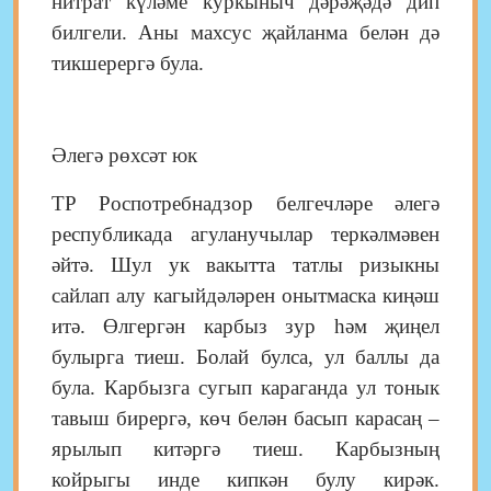
нитрат күләме куркыныч дәрәҗәдә дип
билгели. Аны махсус җайланма белән дә
тикшерергә була.
Әлегә рөхсәт юк
ТР Роспотребнадзор белгеч­ләре әлегә
республикада агуланучылар теркәлмәвен
әйтә. Шул ук вакытта татлы ризыкны
сайлап алу кагыйдәләрен онытмаска киңәш
итә. Өлгергән карбыз зур һәм җиңел
булырга тиеш. Болай булса, ул баллы да
була. Карбызга сугып караганда ул тонык
тавыш бирергә, көч белән басып карасаң –
ярылып китәргә тиеш. Кар­бызның
койрыгы инде кипкән булу кирәк.