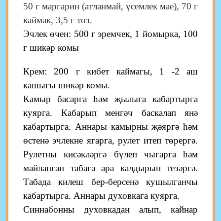
50 г маргарин (атланмай, үсемлек мае), 70 г
каймак, 3,5 г тоз.
Эчлек өчен: 500 г эремчек, 1 йомырка, 100
г шикәр комы
Крем: 200 г кибет каймагы, 1 -2 аш
кашыгы шикәр комы.
Камыр басарга һәм җылыга кабартырга
куярга. Кабарып менгәч баскалап янә
кабартырга. Аннары камырны җәяргә һәм
өстенә эчлекне ягарга, рулет итеп төрергә.
Рулетны кисәкләргә бүлеп чыгарга һәм
майланган табага ара калдырып тезәргә.
Табада килеш бер-берсенә кушылганчы
кабартырга. Аннары духовкага куярга.
Синнабонны духовкадан алып, кайнар