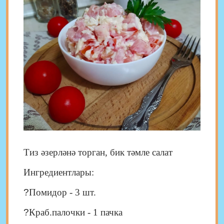
Тиз әзерләнә торган, бик тәмле салат
Ингредиентлары:
?
Помидор - 3 шт.
?
Краб.палочки - 1 пачка