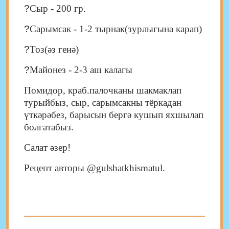
?
Сыр - 200 гр.
?
Сарымсак - 1-2 тырнак(зурлыгына карап)
?
Тоз(әз генә)
?
Майонез - 2-3 аш калагы
Помидор, краб.палочканы шакмаклап
турыйбыз, сыр, сарымсакны тёркадан
үткәрәбез, барысын бергә кушып яхшылап
болгатабыз.
Салат әзер!
Рецепт авторы @gulshatkhismatul.