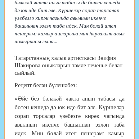
бәләкәй чакта анын табасы да бөтен кешедә
дә юк иде бит әле. Күршеләр сорап торсалар
үзебезгә кирәк чагында авылнын икенче
башыннан эзләп таба идек. Мин болай итеп
пешерәм: камыр ашларына мин һәрвакыт авыл
йомыркасы гына...
Татарстанның халык артисткасы Зөлфия
Шакирова оныкларын тәмле печенье белән
сыйлый.
Рецепт белән бүлешәбез:
«
Әйе без бәләкәй чакта анын табасы да
бөтен кешедә дә юк иде бит әле. Күршеләр
сорап торсалар үзебезгә кирәк чагында
авылнын икенче башыннан эзләп таба
идек. Мин болай итеп пешерәм:
камыр