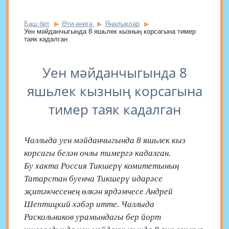
Баш бит
Әти-әнигә
Яңалыклар
Уен мәйданчыгында 8 яшьлек кызның корсагына тимер
таяк кадалган
Уен мәйданчыгында 8
яшьлек кызның корсагына
тимер таяк кадалган
Чаллыда уен мәйданчыгында 8 яшьлек кыз
корсагы белән очлы тимергә кадалган.
Бу хакта Россия Тикшерү комитетының
Татарстан буенча Тикшерү идарәсе
җитәкчесенең өлкән ярдәмчесе Андрей
Шептицкий хәбәр итте. Чаллыда
Раскольников урамындагы бер йорт