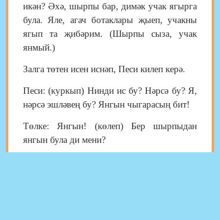
икән? Әхә, шырпы бар, димәк учак ягырга
була. Яле, агач ботаклары җыеп, учакны
ягып та җибәрим. (Шырпы сыза, учак
янмый.)
Залга төтен исен иснәп, Песи килеп керә.
Песи: (куркып) Нинди ис бу? Нәрсә бу? Я,
нәрсә эшләвең бу? Янгын чыгарасың бит!
Төлке: Янгын! (көлеп) Бер шырпыдан
янгын була ди мени?
Песи: Шырпы белән шаярырга ярамый!
Шырпы үзе кечкенә,
Ләкин аннан чыккан ут