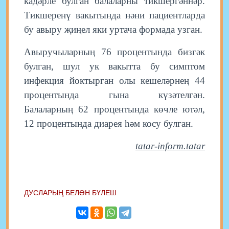
кадәрле булган балаларны тикшергәннәр.
Тикшеренү вакытында нәни пациентларда
бу авыру җиңел яки уртача формада узган.
Авыручыларның 76 процентында бизгәк
булган, шул ук вакытта бу симптом
инфекция йоктырган олы кешеләрнең 44
процентында гына күзәтелгән.
Балаларның 62 процентында көчле ютәл,
12 процентында диарея һәм косу булган.
tatar-inform.tatar
ДУСЛАРЫҢ БЕЛӘН БҮЛЕШ