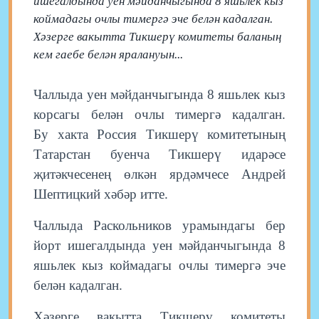
ишегалдында уен мәйданчыгында 8 яшьлек кыз
коймадагы очлы тимергә эче белән кадалган.
Хәзерге вакытта Тикшерү комитеты баланың
кем гаебе белән яралануын...
Чаллыда уен мәйданчыгында 8 яшьлек кыз
корсагы белән очлы тимергә кадалган.
Бу хакта Россия Тикшерү комитетының
Татарстан буенча Тикшерү идарәсе
җитәкчесенең өлкән ярдәмчесе Андрей
Шептицкий хәбәр итте.
Чаллыда Раскольников урамындагы бер
йорт ишегалдында уен мәйданчыгында 8
яшьлек кыз коймадагы очлы тимергә эче
белән кадалган.
Хәзерге вакытта Тикшерү комитеты