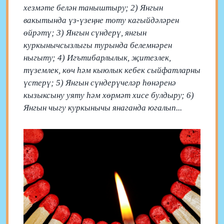
хезмәте белән таныштыру; 2) Янгын
вакытында үз-үзеңне тоту кагыйдәләрен
өйрәтү; 3) Янгын сүндерү, янгын
куркынычсызлыгы турында белемнәрен
ныгыту; 4) Игътибарлылык, җитезлек,
түземлек, көч һәм кыюлык кебек сыйфатларны
үстерү; 5) Янгын сүндерүчеләр һөнәренә
кызыксыну уяту һәм хөрмәт хисе булдыру; 6)
Янгын чыгу куркынычы янаганда югалып...