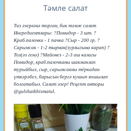
Тәмле салат
Тиз әзерләнә торган, бик тәмле салат
Ингредиентлары: ?Помидор - 3 шт. ?
Краб.палочки - 1 пачка ?Сыр - 200 гр. ?
Сарымсак - 1-2 тырнак(зурлыгына карап) ?
Тоз(әз генә) ?Майонез - 2-3 аш калагы
Помидор, краб.палочканы шакмаклап
турыйбыз, сыр, сарымсакны тёркадан
үткәрәбез, барысын бергә кушып яхшылап
болгатабыз. Салат әзер! Рецепт авторы
@gulshatkhismatul.