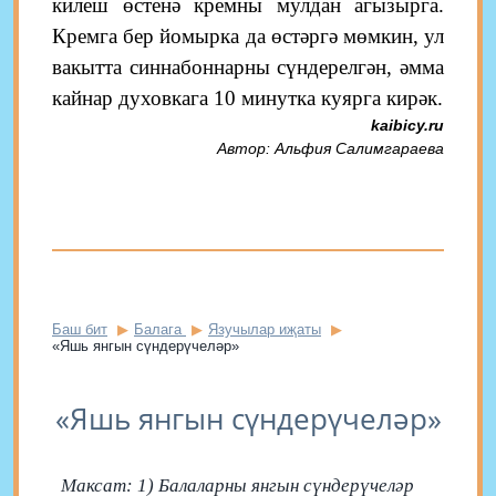
килеш өстенә кремны мулдан агызырга.
Кремга бер йомырка да өстәргә мөмкин, ул
вакытта синнабоннарны сүндерелгән, әмма
кайнар духовкага 10 минутка куярга кирәк.
kaibicy.ru
Автор: Альфия Салимгараева
Баш бит
Балага
Язучылар иҗаты
«Яшь янгын сүндерүчеләр»
«Яшь янгын сүндерүчеләр»
Максат: 1) Балаларны янгын сүндерүчеләр