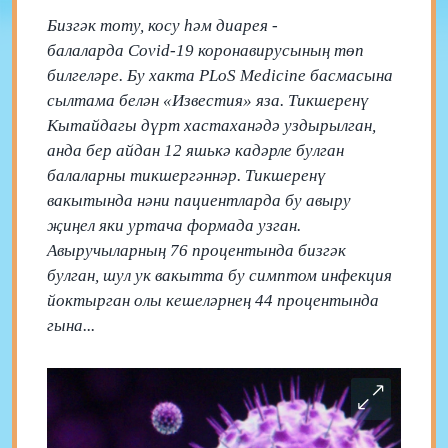
Бизгәк тоту, косу һәм диарея -
балаларда Covid-19 коронавирусының төп
билгеләре. Бу хакта PLoS Medicine басмасына
сылтама белән «Известия» яза. Тикшеренү
Кытайдагы дүрт хастаханәдә уздырылган,
анда бер айдан 12 яшькә кадәрле булган
балаларны тикшергәннәр. Тикшеренү
вакытында нәни пациентларда бу авыру
җиңел яки уртача формада узган.
Авыручыларның 76 процентында бизгәк
булган, шул ук вакытта бу симптом инфекция
йоктырган олы кешеләрнең 44 процентында
гына...