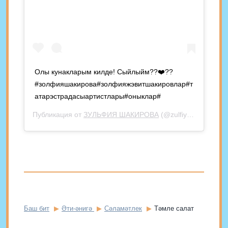
Олы кунакларым килде! Сыйлыйм??❤️??
#золфияшакирова#золфияжэвитшакировлар#т
атарэстрадасыартистлары#оныклар#
Публикация от
ЗУЛЬФИЯ ШАКИРОВА
(@zulfiya_shakirova_official)
Баш бит
Әти-әнигә
Сәламәтлек
Тәмле салат