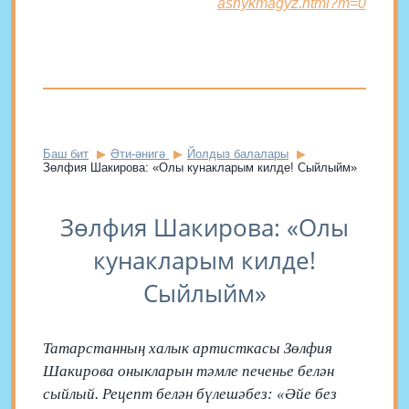
ashykmagyz.html?m=0
Баш бит
Әти-әнигә
Йолдыз балалары
Зөлфия Шакирова: «Олы кунакларым килде! Сыйлыйм»
Зөлфия Шакирова: «Олы
кунакларым килде!
Сыйлыйм»
Татарстанның халык артисткасы Зөлфия
Шакирова оныкларын тәмле печенье белән
сыйлый. Рецепт белән бүлешәбез: «Әйе без