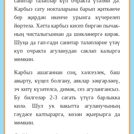
санитар та­ләп­ләр күп очракта үтәлми дә.
Карбыз сату нокталарына барып җиткәнче
бер җирдән икенче урынга күчерелеп
йөртелә. Хәтта карбыз кисеп биргән пычак­
ның чисталыгыннан да шикләнергә кирәк.
Шуңа да гап-гади санитар таләпләрне үтәү
күп очракта агуланудан саклап калырга
мөмкин.
Карбыз ашаганнан соң, хәлсезлек, баш
авырту, күңел болгану, аяклар зәңгәрләнү,
эч китү күзә­телсә, димәк, сез агулангансыз.
Бу билгеләр 2-3 сәгать үтүгә барлыкка
килә. Шул ук вакытта агуланучының
гәүдәсе калтырарга, көзән җыерырга да
мөмкин.