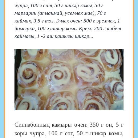
чүпрә, 100 г сөт, 50 г шикәр комы, 50 г
маргарин (атланмай, үсемлек мае), 70 г
каймак, 3,5 г тоз. Эчлек өчен: 500 г эремчек, 1
йомырка, 100 г шикәр комы Крем: 200 г кибет
каймагы, 1 -2 аш кашыгы шикәр...
Синнабонның камыры өчен: 350 г он, 5 г
коры чүпрә, 100 г сөт, 50 г шикәр комы,