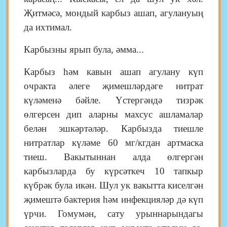
Җитмәсә, мондый карбыз ашап, агулануың
да ихтимал.
Карбызны ярып була, әмма...
Карбыз һәм кавын ашап агулану күп
очракта әлеге җимешләрдәге нитрат
күләменә бәйле. Үстергәндә тизрәк
өлгерсен дип аларны махсус ашламалар
белән эшкәртәләр. Карбызда тиешле
нитратлар күләме 60 мг/кгдан арт­маска
тиеш. Вакытыннан алда өлгергән
карбызларда бу күрсәт­кеч 10 тапкыр
күбрәк була икән. Шул ук вакытта киселгән
җимештә бактерия һәм инфекция­ләр дә күп
үрчи. Гомумән, сату урыннарындагы