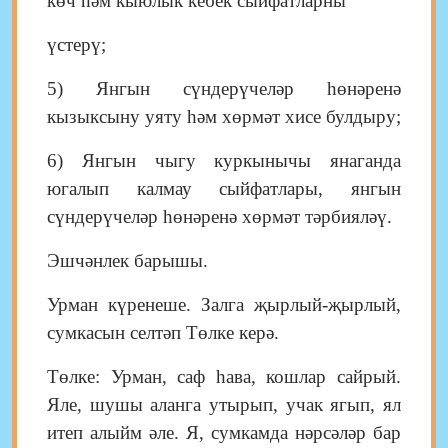
көч һәм кыюлык кебек сыйфатларны
үстерү;
5) Янгын сүндерүчеләр һөнәренә
кызыксыну уяту һәм хөрмәт хисе булдыру;
6) Янгын чыгу куркынычы янаганда
югалып калмау сыйфатлары, янгын
сүндерүчеләр һөнәренә хөрмәт тәрбияләү.
Эшчәнлек барышы.
Урман күренеше. Залга җырлый-җырлый,
сумкасын селтәп Төлке керә.
Төлке: Урман, саф һава, кошлар сайрый.
Яле, шушы аланга утырып, учак ягып, ял
итеп алыйм әле. Я, сумкамда нәрсәләр бар