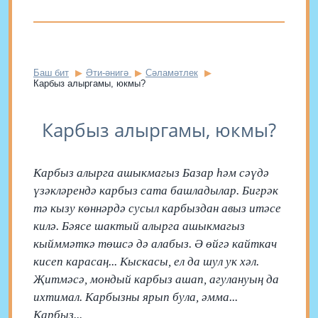
Баш бит
Әти-әнигә
Сәламәтлек
Карбыз алыргамы, юкмы?
Карбыз алыргамы, юкмы?
Карбыз алырга ашыкмагыз Базар һәм сәүдә
үзәкләрендә карбыз сата башладылар. Бигрәк
тә кызу көннәрдә сусыл карбыздан авыз итәсе
килә. Бәясе шактый алырга ашыкмагыз
кыйммәткә төшсә дә алабыз. Ә өйгә кайткач
кисеп карасаң... Кыскасы, ел да шул ук хәл.
Җитмәсә, мондый карбыз ашап, агулануың да
ихтимал. Карбызны ярып була, әмма...
Карбыз...