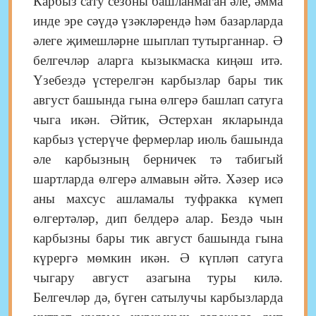
Карбыз сату сезоны башланмаган әле, әмма
инде эре сәүдә үзәкләрендә һәм базарларда
әлеге җимешләрне шыплап тутырганнар. Ә
белгечләр аларга кызыкмаска киңәш итә.
Үзебездә үстерелгән карбызлар бары тик
август башында гына өлгерә башлап сатуга
чыга икән. Әйтик, Әстерхан якларында
карбыз үстерүче фермерлар июль башында
әле карбызның берничек тә табигый
шартларда өлгерә алмавын әйтә. Хәзер исә
аны махсус ашламалы туфракка күмеп
өлгертәләр, дип белдерә алар. Бездә чын
карбызны бары тик август башында гына
күрергә мөмкин икән. Ә күпләп сатуга
чыгару август азагына туры килә.
Белгечләр дә, бүген сатылучы карбызларда