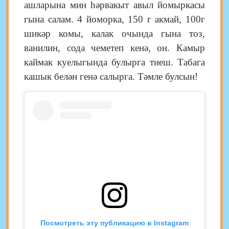
ашларына мин һәрвакыт авыл йомыркасы
гына салам. 4 йоморка,
150 г акмай,
100г
шикәр комы,
калак очында гына тоз,
ванилин,
сода чеметеп кенә, он. Камыр
каймак куелыгында булырга тиеш. Табага
кашык белән генә салырга. Тәмле булсын!
Посмотреть эту публикацию в Instagram