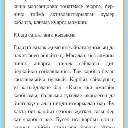
кына марганцовка төнәтмәсе эчәргә, бер­
ничә төймә активлаштырылган күмер
кабарга, клизма куярга мөмкин.
Юлда сатылганга кызыкма
Гадәттә җиләк-җимешне әй­бәт­ләп юасың да
рәхәтләнеп ашыйсың. Мәсәлән, без алманы
ничек ашарга, ничек сайларга дип
беркайчан сөйләшмибез. Тик карбыз белән
санлашмыйча булмый. Карбыз сайлауның
үз кагыйдәләре бар. «Кыз» яки «малай»
карбызмы, баллымы-түгелме икәнлеген дә
билгеләүче әллә нинди искәрмәләр бар. Бу
хакта без карбыз сезоны җиткәч тагы бер
кат язарбыз әле. Бүген исә карбыз сатып
алуның кайбер таләпләре булуын әйтәсе