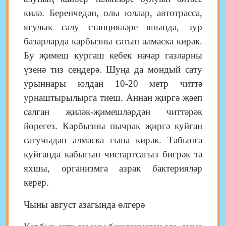
килә. Беренчедән, олы юллар, автотрасса,
ягулык салу станцияләре янында, зур
базарларда карбызны сатып алмаска кирәк.
Бу җимеш кургаш кебек начар газларны
үзенә тиз сеңдерә. Шуңа да мондый сату
урыннары юлдан 10-20 метр читтә
урнаштырылырга тиеш. Аннан җиргә җәеп
салган җиләк-җимешләрдән чит­тәрәк
йөрегез. Карбызны пычрак җиргә куйган
сатучыдан алмаска гына кирәк. Табынга
куйганда кабыгын чистартсагыз бигрәк тә
яхшы, организмга азрак бак­те­рияләр
керер.
Чыны август азагында өлгерә