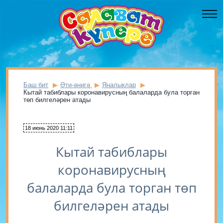
Баш бит
Әти-әнигә
Яңалыклар
Кытай табиблары коронавирусның балаларда була торган
төп билгеләрен атады
18 июнь 2020 11:11
Кытай табиблары
коронавирусның
балаларда була торган төп
билгеләрен атады