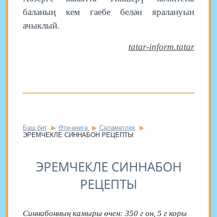
баланың кем гаебе белән яралануын
ачыклый.
tatar-inform.tatar
Баш бит
Әти-әнигә
Сәламәтлек
ЭРЕМЧЕКЛЕ СИННАБОН РЕЦЕПТЫ
ЭРЕМЧЕКЛЕ СИННАБОН
РЕЦЕПТЫ
Синнабонның камыры өчен: 350 г он, 5 г коры