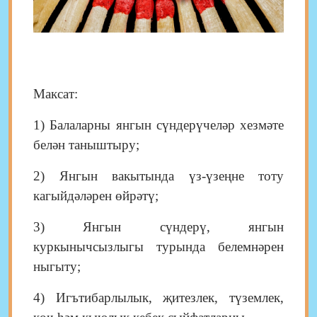
Максат:
1) Балаларны янгын сүндерүчеләр хезмәте
белән таныштыру;
2) Янгын вакытында үз-үзеңне тоту
кагыйдәләрен өйрәтү;
3) Янгын сүндерү, янгын
куркынычсызлыгы турында белемнәрен
ныгыту;
4) Игътибарлылык, җитезлек, түземлек,