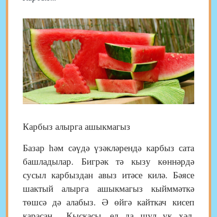
Карбыз алырга ашыкмагыз
Базар һәм сәүдә үзәкләрендә карбыз сата
башладылар. Бигрәк тә кызу көннәрдә
сусыл карбыздан авыз итәсе килә. Бәясе
шактый алырга ашыкмагыз кыйммәткә
төшсә дә алабыз. Ә өйгә кайткач кисеп
карасаң... Кыскасы, ел да шул ук хәл.