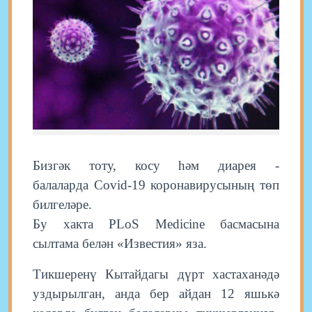
Бизгәк тоту, косу һәм диарея -
балаларда Covid-19 коронавирусының төп
билгеләре.
Бу хакта PLoS Medicine басмасына
сылтама белән «Известия» яза.
Тикшеренү Кытайдагы дүрт хастаханәдә
уздырылган, анда бер айдан 12 яшькә