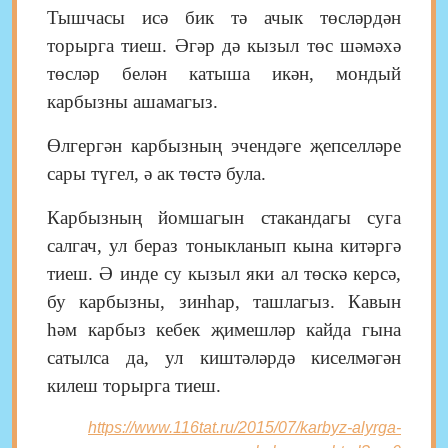
Тышчасы исә бик тә ачык төсләрдән
торырга тиеш. Әгәр дә кызыл төс шәмәхә
төсләр белән катыша икән, мондый
карбызны ашамагыз.
Өлгергән кар­бызның эчендәге җеп­селләре
сары түгел, ә ак төстә була.
Карбызның йомшагын стакандагы суга
салгач, ул бераз тонык­ланып кына китәргә
тиеш. Ә инде су кызыл яки ал төскә керсә,
бу карбызны, зинһар, ташлагыз. Кавын
һәм карбыз кебек җимешләр кайда гына
сатылса да, ул киштәләрдә киселмәгән
килеш торырга тиеш.
https://www.116tat.ru/2015/07/karbyz-alyrga-