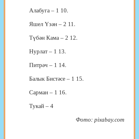
Алабуга – 1 10.
Яшел Үзән – 2 11.
Түбән Кама – 2 12.
Нурлат – 1 13.
Питрәч – 1 14.
Балык Бистәсе – 1 15.
Сарман – 1 16.
Тукай – 4
Фото: pixabay.com