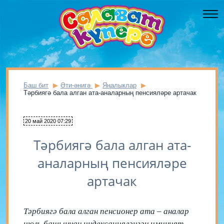
Баш бит
Әти-әнигә
Яңалыклар
Тәрбиягә бала алган ата-аналарның пенсияләре артачак
20 май 2020 07:29
Тәрбиягә бала алган ата-
аналарның пенсияләре
артачак
Тәрбиягә бала алган пенсионер ата – аналар
июль башыннан индексацияләнгән иминият