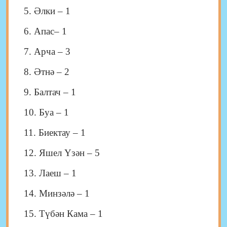
5. Әлки – 1
6. Апас– 1
7. Арча – 3
8. Әтнә – 2
9. Балтач – 1
10. Буа – 1
11. Биектау – 1
12. Яшел Үзән – 5
13. Лаеш – 1
14. Минзәлә – 1
15. Түбән Кама – 1