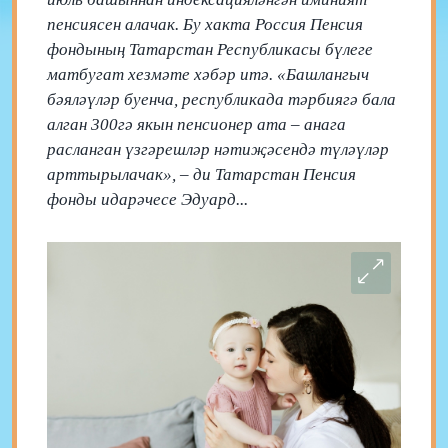
пенсиясен алачак. Бу хакта Россия Пенсия
фондының Татарстан Республикасы бүлеге
матбугат хезмәте хәбәр итә. «Башлангыч
бәяләүләр буенча, республикада тәрбиягә бала
алган 300гә якын пенсионер ата – анага
расланган үзгәрешләр нәтиҗәсендә түләүләр
арттырылачак», – ди Татарстан Пенсия
фонды идарәчесе Эдуард...