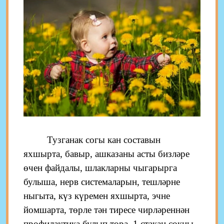
Тузганак согы кан составын
яхшырта, бавыр, ашказаны асты бизләре
өчен файдалы, шлакларны чыгарырга
булыша, нерв системаларын, тешләрне
ныгыта, күз күремен яхшырта, эчне
йомшарта, төрле тән тиресе чирләреннән
профилактика булып тора. 1 стакан сокны