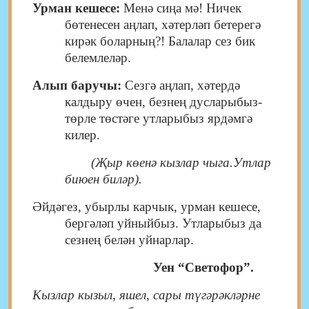
Урман кешесе:
Менә сиңа мә! Ничек
бөтенесен аңлап, хәтерләп бетерегә
кирәк боларның?! Балалар сез бик
белемлеләр.
Алып баручы:
Сезгә аңлап, хәтердә
калдыру өчен, безнең дусларыбыз-
төрле төстәге утларыбыз ярдәмгә
килер.
(Җыр көенә кызлар чыга.Утлар
биюен биләр).
Әйдәгез, убырлы карчык, урман кешесе,
бергәләп уйныйбыз. Утларыбыз да
сезнең белән уйнарлар.
Уен “Светофор”.
Кызлар кызыл, яшел, сары түгәрәкләрне