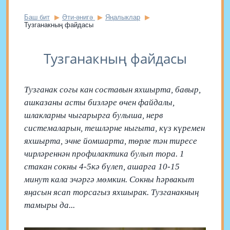
Баш бит
Әти-әнигә
Яңалыклар
Тузганакның файдасы
Тузганакның файдасы
Тузганак согы кан составын яхшырта, бавыр,
ашказаны асты бизләре өчен файдалы,
шлакларны чыгарырга булыша, нерв
системаларын, тешләрне ныгыта, күз күремен
яхшырта, эчне йомшарта, төрле тән тиресе
чирләреннән профилактика булып тора. 1
стакан сокны 4-5кә бүлеп, ашарга 10-15
минут кала эчәргә мөмкин. Сокны һәрвакыт
яңасын ясап торсагыз яхшырак. Тузганакның
тамыры да...