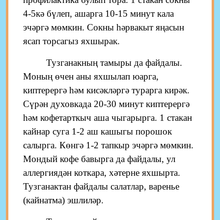
4-5кә бүлеп, ашарга 10-15 минут кала
эчәргә мөмкин. Сокны һәрвакыт яңасын
ясап торсагыз яхшырак.
Тузганакның тамыры да файдалы.
Моның өчен аны яхшылап юарга,
киптерергә һәм кисәкләргә турарга кирәк.
Сүрән духовкада 20-30 минут киптерергә
һәм кофетарткыч аша чыгарырга. 1 стакан
кайнар суга 1-2 аш кашыгы порошок
салырга. Көнгә 1-2 тапкыр эчәргә мөмкин.
Мондый кофе бавырга да файдалы, ул
аллергиядән коткара, хәтерне яхшырта.
Тузганактан файдалы салатлар, варенье
(кайнатма) эшлиләр.