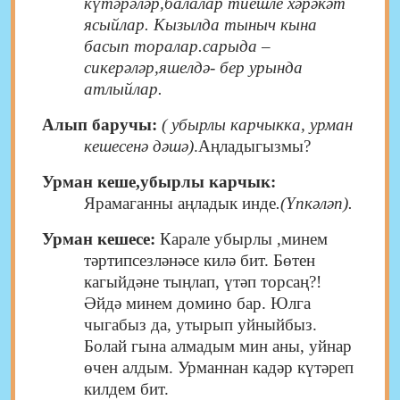
күтәрәләр,балалар тиешле хәрәкәт
ясыйлар. Кызылда тыныч кына
басып торалар.сарыда –
сикерәләр,яшелдә- бер урында
атлыйлар.
Алып баручы:
( убырлы карчыкка, урман
кешесенә дәшә)
.Аңладыгызмы?
Урман кеше,убырлы карчык:
Ярамаганны аңладык инде
.(Үпкәләп).
Урман кешесе:
Карале убырлы ,минем
тәртипсезләнәсе килә бит. Бөтен
кагыйдәне тыңлап, үтәп торсаң?!
Әйдә минем домино бар. Юлга
чыгабыз да, утырып уйныйбыз.
Болай гына алмадым мин аны, уйнар
өчен алдым. Урманнан кадәр күтәреп
килдем бит.