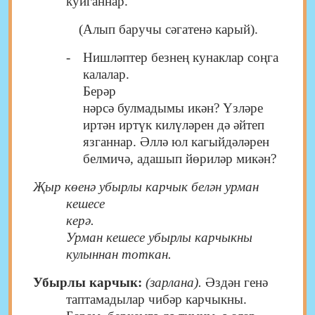
куйганнар.
(Алып баручы сәгатенә карый).
-
Нишләптер безнең кунаклар соңга
калалар.
Берәр
нәрсә булмадымы икән? Үзләре
иртән иртүк килүләрен дә әйтеп
язганнар. Әллә юл кагыйдәләрен
белмичә, адашып йөриләр микән?
Җыр көенә убырлы карчык белән урман
кешесе
керә.
Урман кешесе убырлы карчыкны
кулыннан тоткан.
Убырлы карчык:
(зарлана).
Әздән генә
таптамадылар чибәр карчыкны.