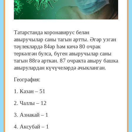
Татарстанда коронавирус белән
авыручылар саны тагын артты. Әгәр узган
тәүлекләрдә 84әр һәм кичә 80 очрак
теркәлгән булса, бүген авыручылар саны
тагын 88гә арткан. 87 очракта авыру башка
авырулардан күчүчеләрдә ачыкланган.
География:
1. Казан – 51
2. Чаллы – 12
3. Азнакай – 1
4. Аксубай – 1