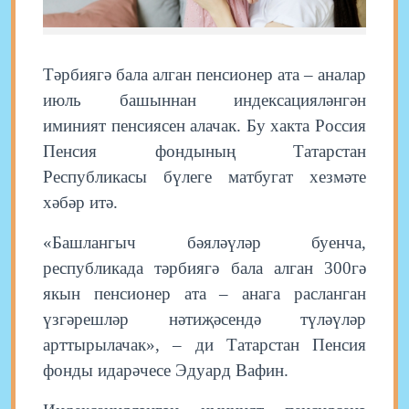
Тәрбиягә бала алган пенсионер ата – аналар
июль башыннан индексацияләнгән
иминият пенсиясен алачак. Бу хакта Россия
Пенсия фондының Татарстан
Республикасы бүлеге матбугат хезмәте
хәбәр итә.
«Башлангыч бәяләүләр буенча,
республикада тәрбиягә бала алган 300гә
якын пенсионер ата – анага расланган
үзгәрешләр нәтиҗәсендә түләүләр
арттырылачак», – ди Татарстан Пенсия
фонды идарәчесе Эдуард Вафин.