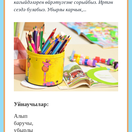
кагыйдәләрен өйрәтүгезне сорыйбыз. Иртән
сездә булабыз. Убырлы карчык,...
Уйнаучылар:
Алып
бару
убырлы