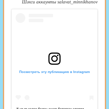
Шәхси аккаунты salavat_minnikhanov
Посмотреть эту публикацию в Instagram
Кызым калак белэн ашап бетергэч элэкми