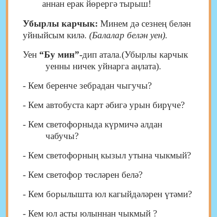
аннан ерак йөрергә тырыш!
Убырлы карчык:
Минем дә сезнең белән
уйныйсым килә.
(Балалар белән уен).
Уен
“Бу мин”-
дип атала.(Убырлы карчык
уенны ничек уйнарга аңлата).
-
Кем беренче зебрадан чыгучы?
- Кем автобуста карт әбигә урын бирүче?
- Кем светофорныда күрмичә алдан
чабучы?
- Кем светофорның кызыл утына чыкмый?
- Кем светофор төсләрен белә?
- Кем борылышта юл кагыйдәләрен үтәми?
- Кем юл асты юлыннан чыкмый ?