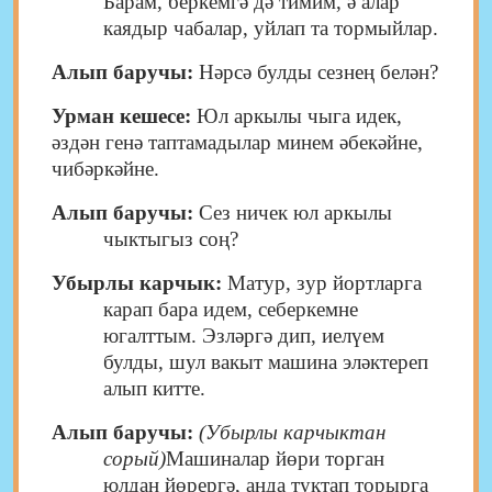
Барам, беркемгә дә тимим, ә алар
каядыр чабалар, уйлап та тормыйлар.
Алып баручы:
Нәрсә булды сезнең белән?
Урман кешесе:
Юл аркылы чыга идек,
әздән генә таптамадылар минем әбекәйне,
чибәркәйне.
Алып баручы:
Сез ничек юл аркылы
чыктыгыз соң?
Убырлы карчык:
Матур, зур йортларга
карап бара идем, себеркемне
югалттым. Эзләргә дип, иелүем
булды, шул вакыт машина эләктереп
алып китте.
Алып баручы:
(Убырлы карчыктан
сорый)
Машиналар йөри торган
юлдан йөрергә, анда туктап торырга