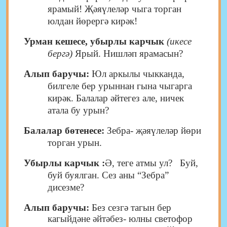
ярамый! Җәяүлеләр чыга торган
юлдан йөрергә кирәк!
Урман кешесе, убырлы карчык
(икесе
бергә)
Ярый. Нишләп ярамасын?
Алып баручы:
Юл аркылы чыкканда,
билгеле бер урыннан гына чыгарга
кирәк. Балалар әйтегез але, ничек
атала бу урын?
Балалар бөтенесе:
Зебра- җәяүлеләр йөри
торган урын.
Убырлы карчык :
Ә, теге атмы ул? Буй,
буй буялган. Сез аны “Зебра”
дисезме?
Алып баручы:
Без сезгә тагын бер
кагыйдәне әйтәбез- юлны светофор