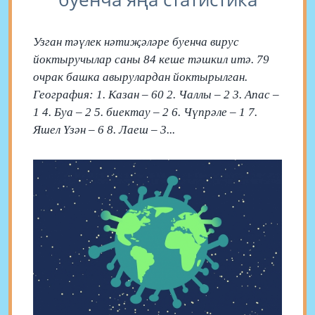
Узган тәүлек нәтиҗәләре буенча вирус
йоктыручылар саны 84 кеше тәшкил итә. 79
очрак башка авырулардан йоктырылган.
География: 1. Казан – 60 2. Чаллы – 2 3. Апас –
1 4. Буа – 2 5. биектау – 2 6. Чүпрәле – 1 7.
Яшел Үзән – 6 8. Лаеш – 3...