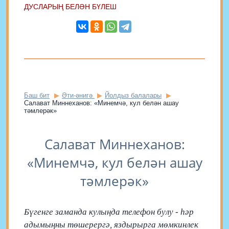
ДУСЛАРЫҢ БЕЛӘН БҮЛЕШ
Баш бит
Әти-әнигә
Йолдыз балалары
Салават Миннеханов: «Минемчә, кул белән ашау
тәмлерәк»
Салават Миннеханов:
«Минемчә, кул белән ашау
тәмлерәк»
Бүгенге заманда кулыңда телефон булу - һәр
адымыңны төшерергә, яздырырга мөмкинлек