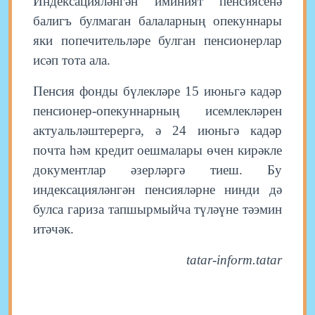
Индексацияләнгән иминият пенсиясенә
балигъ булмаган балаларның опекуннары
яки попечительләре булган пенсионерлар
исәп тота ала.
Пенсия фонды бүлекләре 15 июньгә кадәр
пенсионер-опекуннарның исемлекләрен
актуальләштерергә, ә 24 июньгә кадәр
почта һәм кредит оешмалары өчен кирәкле
документлар әзерләргә тиеш. Бу
индексацияләнгән пенсияләрне нинди дә
булса гариза тапшырмыйча түләүне тәэмин
итәчәк.
tatar-inform.tatar