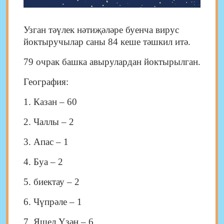
Узган тәүлек нәтиҗәләре буенча вирус
йоктыручылар саны 84 кеше тәшкил итә.
79 очрак башка авырулардан йоктырылган.
География:
1. Казан – 60
2. Чаллы – 2
3. Апас – 1
4. Буа – 2
5. биектау – 2
6. Чүпрәле – 1
7. Яшел Үзән – 6