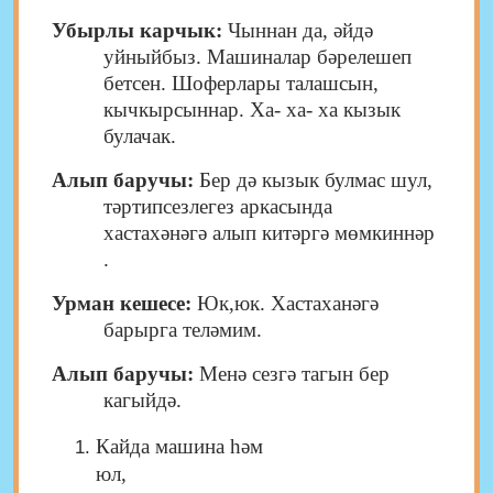
Убырлы карчык:
Чыннан да, әйдә
уйныйбыз. Машиналар бәрелешеп
бетсен. Шоферлары талашсын,
кычкырсыннар. Ха- ха- ха кызык
булачак.
Алып баручы:
Бер дә кызык булмас шул,
тәртипсезлегез аркасында
хастахәнәгә алып китәргә мөмкиннәр
.
Урман кешесе:
Юк,юк. Хастаханәгә
барырга теләмим.
Алып баручы:
Менә сезгә тагын бер
кагыйдә.
Кайда машина һәм
юл