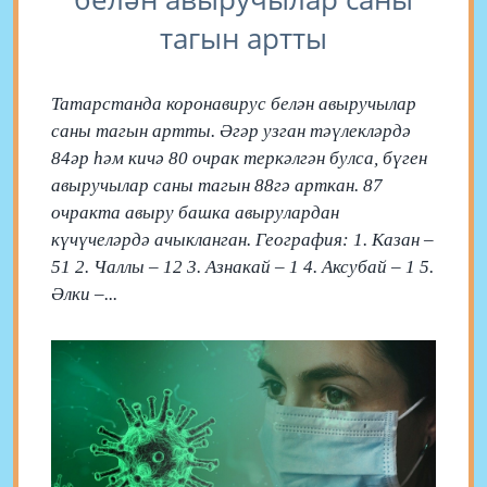
тагын артты
Татарстанда коронавирус белән авыручылар
саны тагын артты. Әгәр узган тәүлекләрдә
84әр һәм кичә 80 очрак теркәлгән булса, бүген
авыручылар саны тагын 88гә арткан. 87
очракта авыру башка авырулардан
күчүчеләрдә ачыкланган. География: 1. Казан –
51 2. Чаллы – 12 3. Азнакай – 1 4. Аксубай – 1 5.
Әлки –...