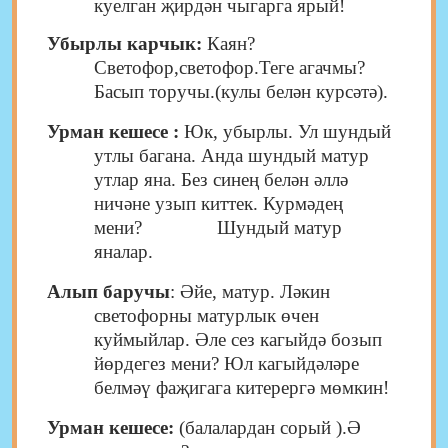
куелган җирдән чыгарга ярый!
Убырлы карчык:
Каян?
Светофор,светофор.Теге агачмы?
Басып торучы.(кулы белән курсәтә).
Урман кешесе :
Юк, убырлы. Ул шундый
утлы багана. Анда шундый матур
утлар яна. Без синең белән әллә
ничәне узып киттек. Курмәдең
мени? Шундый матур
яналар.
Алып баручы
: Әйе, матур. Ләкин
светофорны матурлык өчен
куймыйлар. Әле сез кагыйдә бозып
йөрдегез мени? Юл кагыйдәләре
белмәү фаҗигага китерергә мөмкин!
Урман кешесе:
(балалардан сорый ).Ә