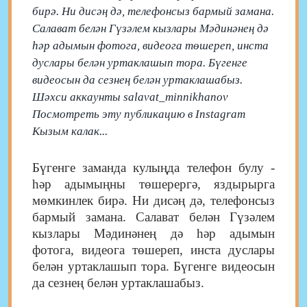
бирә. Ни дисәң дә, телефонсыз бармый замана.
Салават белән Гүзәлем кызлары Мәдинәнең дә
һәр адымын фотога, видеога төшереп, инста
дуслары белән уртаклашып тора. Бүгенге
видеосын да сезнең белән уртаклашабыз.
Шәхси аккаунты salavat_minnikhanov
Посмотреть эту публикацию в Instagram
Кызым калак...
Бүгенге заманда кулыңда телефон булу -
һәр адымыңны төшерергә, яздырырга
мөмкинлек бирә. Ни дисәң дә, телефонсыз
бармый замана. Салават белән Гүзәлем
кызлары Мәдинәнең дә һәр адымын
фотога, видеога төшереп, инста дуслары
белән уртаклашып тора. Бүгенге видеосын
да сезнең белән уртаклашабыз.