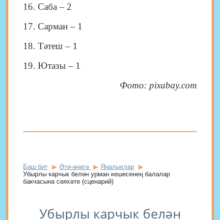
16. Саба – 2
17. Сарман – 1
18. Тәтеш – 1
19. Ютазы – 1
Фото: pixabay.com
Баш бит
Әти-әнигә
Яңалыклар
Убырлы карчык белән урман кешесенең балалар
бакчасына сәяхәте (сценарий)
Убырлы карчык белән