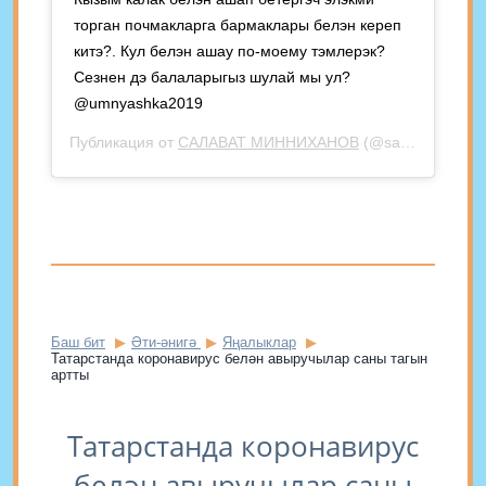
торган почмакларга бармаклары белэн кереп
китэ?. Кул белэн ашау по-моему тэмлерэк?
Сезнен дэ балаларыгыз шулай мы ул?
@umnyashka2019
Публикация от
САЛАВАТ МИННИХАНОВ
(@salavat_minnikhanov)
Баш бит
Әти-әнигә
Яңалыклар
Татарстанда коронавирус белән авыручылар саны тагын
артты
Татарстанда коронавирус
белән авыручылар саны