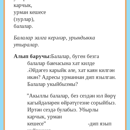
карчы
урман кешесе
(зурла
балалар.
Балалар залга керәләр, урындыкка
утыралар.
Алып баручы:
Балалар, буген безга
балалар бакчасына хат килде
.Әйдәгез карыйк әле, хат каян килгән
икән? Адресы урманнан дип язылган.
Балалар укыйбызмы?
”Акыллы балалар, без сездән юл йөрү
кагыйдәләрен өйрәтүгезне сорыйбыз.
Иртән сездә булабыз. Убырлы
карчык, урман
кешесе” -дип язып