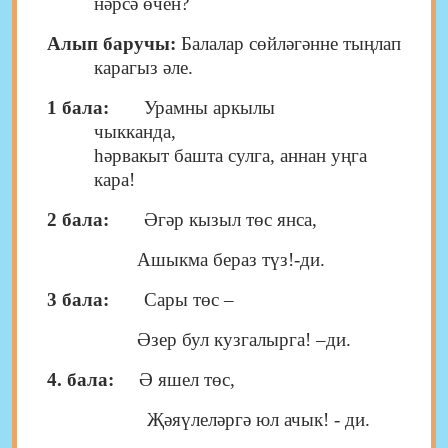
нәрсә өчен?
Алып баручы:
Балалар сөйләгәнне тыңлап
карагыз әле.
1 бала:
Урамны аркылы
чыккан
һәрвакыт башта сулга, аннан уңга
кара!
2 бала:
Әгәр кызыл төс янса,
Ашыкма бераз түз!-ди.
3 бала:
Сары төс –
Әзер бул кузгалырга! –ди.
4. бала:
Ә яшел төс,
Җәяүлеләргә юл ачык! - ди.