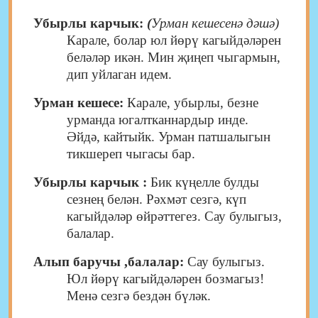
Убырлы карчык:
(
Урман кешесенә дәшә)
Карале, болар юл йөрү кагыйдәләрен
беләләр икән. Мин җиңеп чыгармын,
дип уйлаган идем.
Урман кешесе:
Карале, убырлы, безне
урманда югалтканнардыр инде.
Әйдә, кайтыйк. Урман патшалыгын
тикшереп чыгасы бар.
Убырлы карчык :
Бик күңелле булды
сезнең белән. Рәхмәт сезгә, күп
кагыйдәләр өйрәттегез. Сау булыгыз,
балалар.
Алып баручы ,балалар:
Сау булыгыз.
Юл йөрү кагыйдәләрен бозмагыз!
Менә сезгә бездән бүләк.