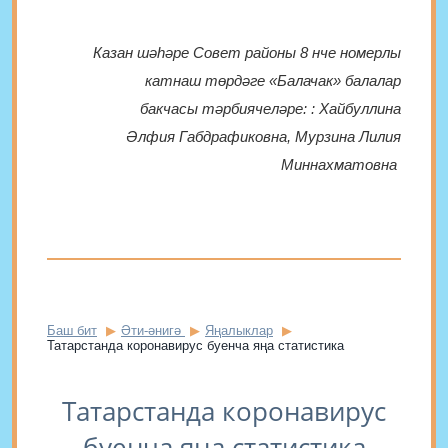
Казан шәһәре Совет районы 8 нче номерлы
катнаш төрдәге «Балачак» балалар
бакчасы тәрбиячеләре:
: Хайбуллина
Әлфия Габдрафиковна, Мурзина Лилия
Миннахматовна
Баш бит
Әти-әнигә
Яңалыклар
Татарстанда коронавирус буенча яңа статистика
Татарстанда коронавирус
буенча яңа статистика