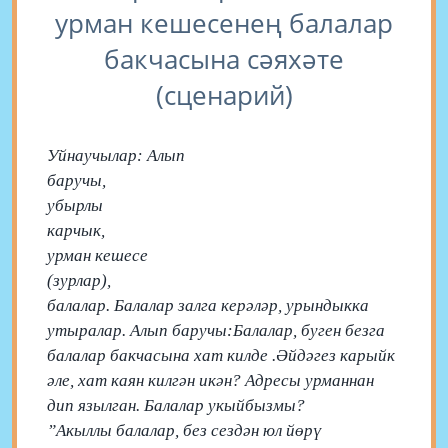
урман кешесенең балалар
бакчасына сәяхәте
(сценарий)
Уйнаучылар: Алып
баруч
убырлы
карчык
урман кешесе
(зурлар
балалар. Балалар залга керәләр, урындыкка
утыралар. Алып баручы:Балалар, буген безга
балалар бакчасына хат килде .Әйдәгез карыйк
әле, хат каян килгән икән? Адресы урманнан
дип язылган. Балалар укыйбызмы?
”Акыллы балалар, без сездән юл йөрү