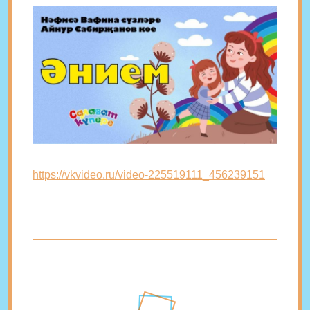
https://vkvideo.ru/video-225519111_456239151