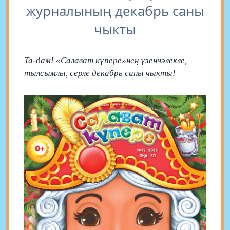
журналының декабрь саны
чыкты
Та-дам! «Салават күпере»нең үзенчәлекле,
тылсымлы, серле декабрь саны чыкты!