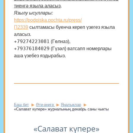
тиенгә языла аласыз
.
Язылу ысуллары:
https://podpiska.pochta.ru/press/
П2339
сылтамасы буенча кереп үзегез языла
аласыз.
+79274223081
(Гөлназ),
+79376184029
(Гүзәл) ватсапп номерлары
аша үзебез яздырабыз.
Баш бит
Әти-әнигә
Яңалыклар
«Салават күпере» журналының декабрь саны чыкты
«Салават күпере»