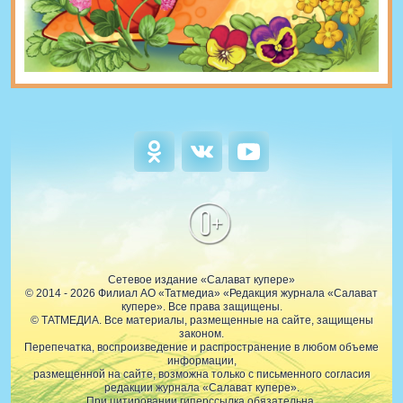
0+
Сетевое издание «Салават купере»
© 2014 - 2026 Филиал АО «Татмедиа» «Редакция журнала «Салават
купере». Все права защищены.
© ТАТМЕДИА. Все материалы, размещенные на сайте, защищены
законом.
Перепечатка, воспроизведение и распространение в любом объеме
информации,
размещенной на сайте, возможна только с письменного согласия
редакции журнала «Салават купере».
При цитировании гиперссылка обязательна.