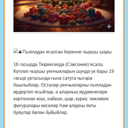
Пыяладан ясалган беренче чыршы шары
16 гасырда Тюрингиядә (Саксония) ясала.
Күпләп чыршы уенчыкларын шунда ук бары 19
гасыр уртасында гына сатуга чыгара
башлыйлар. Осталар уенчыкларны пыяладан
өрдертеп ясыйлар, ә аларның ярдәмчеләре
картоннан кош, хайван, шар, күркә, чикләвек
фигуралары кисәләр һәм аларны якты
буяулар белән буйыйлар.