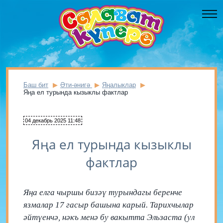
Баш бит
Әти-әнигә
Яңалыклар
Яңа ел турында кызыклы фактлар
04 декабрь 2025 11:48
Яңа ел турында кызыклы
фактлар
Яңа елга чыршы бизәү турындагы беренче
язмалар 17 гасыр башына карый. Тарихчылар
әйтүенчә, нәкъ менә бу вакытта Эльзаста (ул