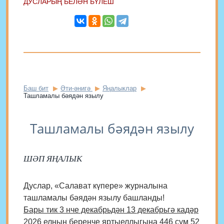
ДУСЛАРЫҢ БЕЛӘН БҮЛЕШ
Баш бит
Әти-әнигә
Яңалыклар
Ташламалы бәядән язылу
Ташламалы бәядән язылу
ШӘП ЯҢАЛЫК
Дуслар, «Салават күпере» журналына
ташламалы бәядән язылу башланды!
Бары тик 3 нче декабрьдән 13 декабрьгә кадәр
2026 елның беренче яртыеллыгына 446 сум 52