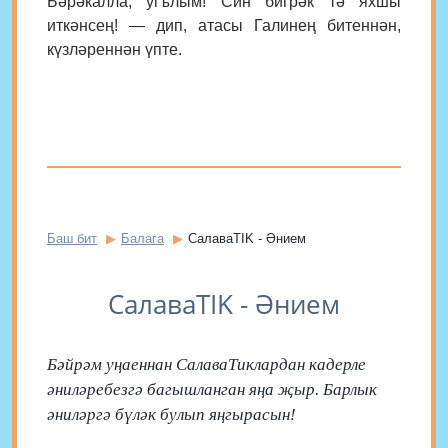
Бәрәкалла, угълым! Син бигрәк тә яхшы
иткәнсең! — дип, атасы Галинең битеннән,
күзләреннән үпте.
Баш бит
Балага
СалаваTIK - Әнием
СалаваTIK - Әнием
Бәйрәм уңаеннан СалаваТиклардан кадерле
әниләребезгә багышланган яңа җыр. Барлык
әниләргә бүләк булып яңгырасын!