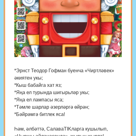
*Эрнст Теодор Гофман буенча «Чиртләвек»
әкиятен укы;
*Кыш бабайга хат яз;
*Яңа ел турында шигырьләр укы;
*Яңа ел лампасы яса;
*Тәмле шарлар әзерләргә өйрән;
*Бәйрәмгә битлек яса!
Һәм, әлбәттә, СалаваТIKларга кушылып,