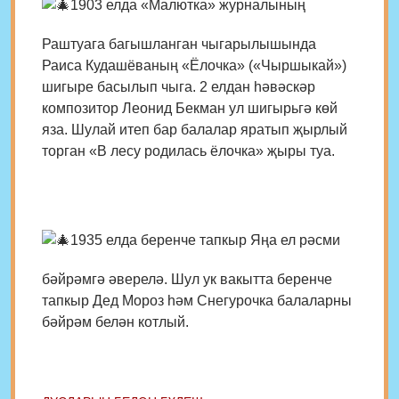
1903 елда «Малютка» журналының
Раштуага багышланган чыгарылышында
Раиса Кудашёваның «Ёлочка» («Чыршыкай»)
шигыре басылып чыга. 2 елдан һәвәскәр
композитор Леонид Бекман ул шигырьгә көй
яза. Шулай итеп бар балалар яратып җырлый
торган «В лесу родилась ёлочка» җыры туа.
1935 елда беренче тапкыр Яңа ел рәсми
бәйрәмгә әверелә. Шул ук вакытта беренче
тапкыр Дед Мороз һәм Снегурочка балаларны
бәйрәм белән котлый.