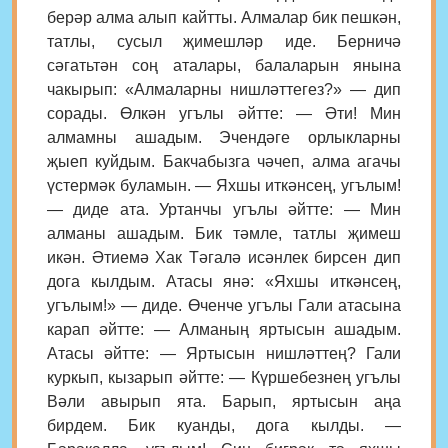
берәр алма алып кайтты. Алмалар бик пешкән,
татлы, сусыл җимешләр иде. Берничә
сәгатьтән соң аталары, балаларын янына
чакырып: «Алмаларны нишләттегез?» — дип
сорады. Өлкән угълы әйтте: — Әти! Мин
алмамны ашадым. Эчендәге орлыкларны
җыеп куйдым. Бакчабызга чәчеп, алма агачы
үстермәк буламын. — Яхшы иткәнсең, угълым!
— диде ата. Уртанчы угълы әйтте: — Мин
алманы ашадым. Бик тәмле, татлы җимеш
икән. Әтиемә Хак Тәгалә исәнлек бирсен дип
дога кылдым. Атасы янә: «Яхшы иткәнсең,
угълым!» — диде. Өченче угълы Гали атасына
карап әйтте: — Алманың яртысын ашадым.
Атасы әйтте: — Яртысын нишләттең? Гали
куркып, кызарып әйтте: — Күршебезнең угълы
Вәли авырып ята. Барып, яртысын аңа
бирдем. Бик куанды, дога кылды. —