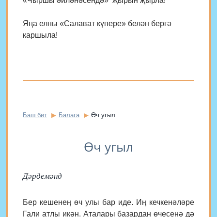
«Чыршы әйләнәсендә» җырын җырла!
Яңа елны «Салават күпере» белән бергә
каршыла!
Баш бит
Балага
Өч угыл
Өч угыл
Дәрдемәнд
Бер кешенең өч улы бар иде. Иң кечкенәләре
Гали атлы икән. Аталары базардан өчесенә дә