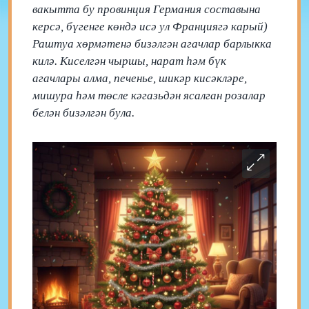
вакытта бу провинция Германия составына
керсә, бүгенге көндә исә ул Франциягә карый)
Раштуа хөрмәтенә бизәлгән агачлар барлыкка
килә. Киселгән чыршы, нарат һәм бүк
агачлары алма, печенье, шикәр кисәкләре,
мишура һәм төсле кәгазьдән ясалган розалар
белән бизәлгән була.