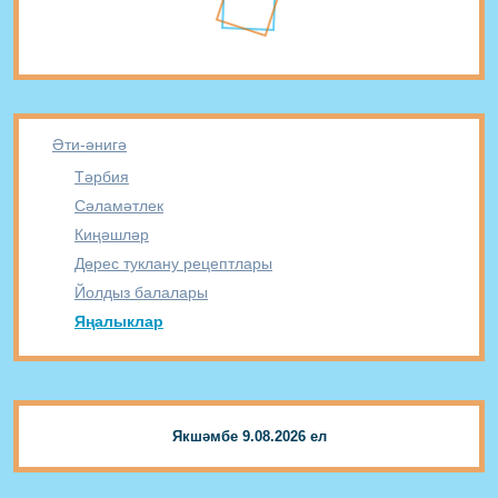
Әти-әнигә
Тәрбия
Сәламәтлек
Киңәшләр
Дөрес туклану рецептлары
Йолдыз балалары
Яңалыклар
Якшәмбе 9.08.2026 ел