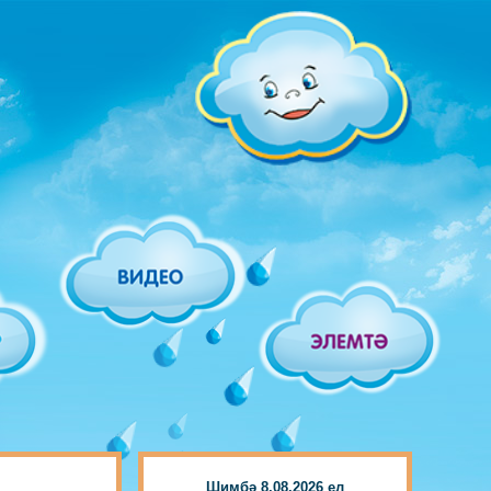
Шимбә 8.08.2026 ел