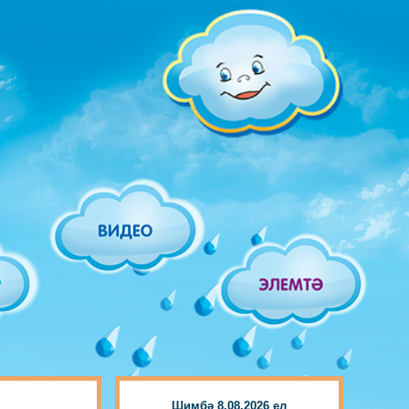
Шимбә 8.08.2026 ел