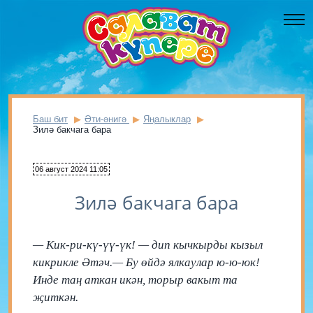
Баш бит
Әти-әнигә
Яңалыклар
Зилә бакчага бара
06 август 2024 11:05
Зилә бакчага бара
— Кик-ри-кү-үү-үк! — дип кычкырды кызыл
кикрикле Әтәч.— Бу өйдә ялкаулар ю-ю-юк!
Инде таң аткан икән, торыр вакыт та
җиткән.