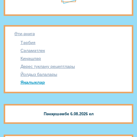
Әти-әнигә
Тәрбия
Сәламәтлек
Киңәшләр
Дөрес туклану рецептлары
Йолдыз балалары
Яңалыклар
Пәнҗешәмбе 6.08.2026 ел