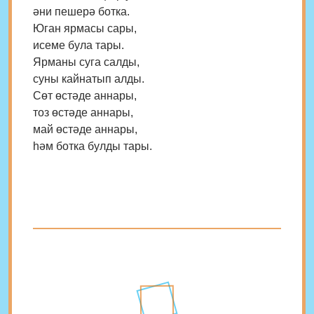
әни пешерә ботка.
Юган ярмасы сары,
исеме була тары.
Ярманы суга салды,
суны кайнатып алды.
Сөт өстәде аннары,
тоз өстәде аннары,
май өстәде аннары,
һәм ботка булды тары.