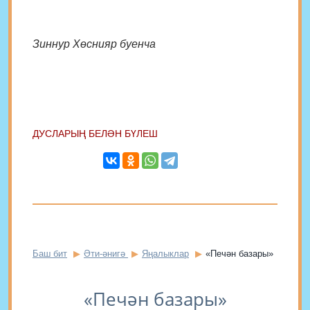
Зиннур Хөснияр буенча
ДУСЛАРЫҢ БЕЛӘН БҮЛЕШ
Баш бит
Әти-әнигә
Яңалыклар
«Печән базары»
«Печән базары»