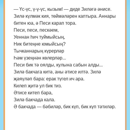
— Үс-үс, ү-ү-үс, кызым! — диде Зиләгә әнисе.
Зилә күлмәк кия, төймәләрен каптыра. Аннары
битен юа, ә Песи карап тора.
Песи, песи, пескәем,
Уеннан һич туймыйсың,
Ник битеңне юмыйсың?
Тычканнарың күрерләр
Һәм үзеңнән көлерләр...
Песи бик тә оялды, кулына сабын алды...
Зилә бакчага китә, аны әтисе илтә. Зилә
җәяүләп бара: ерак түгел ич ара.
Килеп җитә ул бик тиз.
Әтисе китеп бара,
Зилә бакчада кала.
Ә бакчада — бәбиләр, бик күп, бик күп тәтиләр.