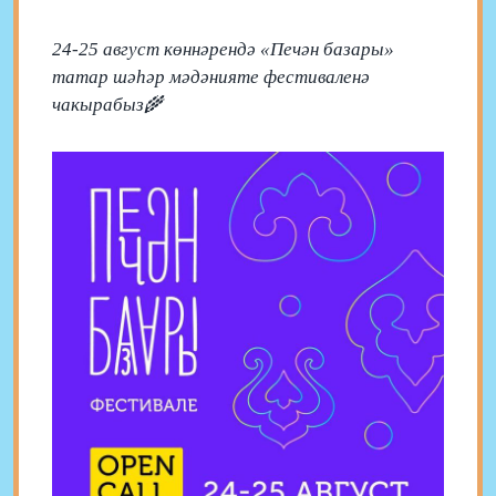
24-25 август көннәрендә «Печән базары»
татар шәһәр мәдәнияте фестиваленә
чакырабыз🌾