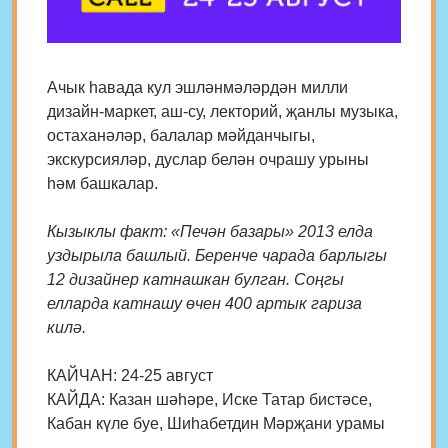
Ачык һавада кул эшләнмәләрдән милли
дизайн-маркет, аш-су, лекторий, җанлы музыка,
остаханәләр, балалар мәйданчыгы,
экскурсияләр, дуслар белән очрашу урыны
һәм башкалар.
Кызыклы факт: «Печән базары» 2013 елда
уздырыла башлый. Беренче чарада барлыгы
12 дизайнер катнашкан булган. Соңгы
елларда катнашу өчен 400 артык гариза
килә.
КАЙЧАН: 24-25 август
КАЙДА: Казан шәһәре, Иске Татар бистәсе,
Кабан күле буе, Шиһабетдин Мәрҗани урамы