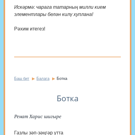
Искәрмә: чарага татарның милли кием
элементлары белән килү хуплана!
Рәхим итегез!
Баш бит
Балага
Ботка
Ботка
Ренат Харис шигыре
Газлы зәп-зәңгәр утта