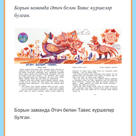
Борын заманда Әтәч белән Тавис күршеләр
булган.
Борын заманда Әтәч белән Тавис күршеләр
булган.