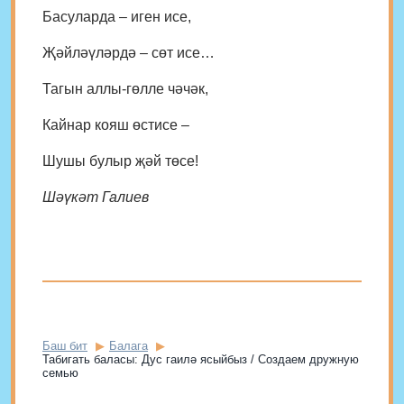
Басуларда – иген исе,
Җәйләүләрдә – сөт исе…
Тагын аллы-гөлле чәчәк,
Кайнар кояш өстисе –
Шушы булыр җәй төсе!
Шәүкәт Галиев
Баш бит
Балага
Табигать баласы: Дус гаилә ясыйбыз / Создаем дружную
семью