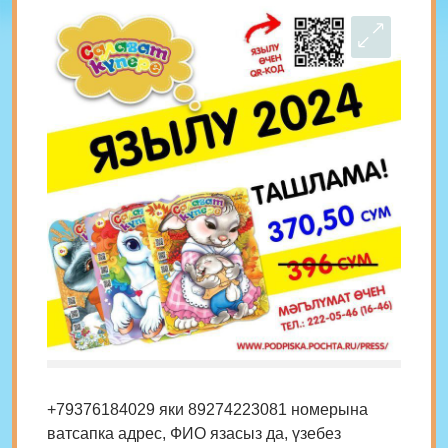
+79376184029 яки 89274223081 номерына
ватсапка адрес, ФИО язасыз да, үзебез