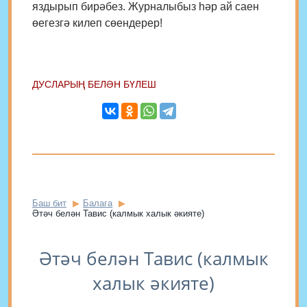
яздырып бирәбез. Журналыбыз һәр ай саен
өегезгә килеп сөендерер!
ДУСЛАРЫҢ БЕЛӘН БҮЛЕШ
Баш бит
Балага
Әтәч белән Тавис (калмык халык әкияте)
Әтәч белән Тавис (калмык
халык әкияте)