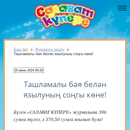
Баш бит
Журналга язылу
Ташламалы бәя белән язылуның соңгы көне!
20 июнь 2024 09:28
Ташламалы бәя белән
язылуның соңгы көне!
Бүген «САЛАВАТ КҮПЕРЕ» журналына 396
сумга түгел, ә 370,50 сумга язылып була!