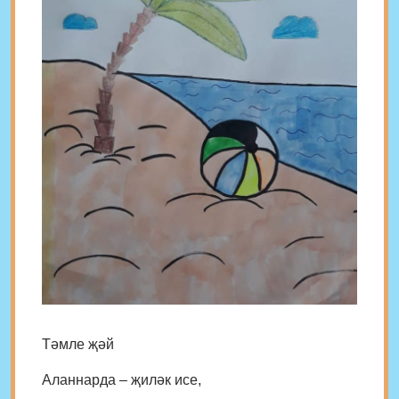
Тәмле җәй
Аланнарда – җиләк исе,