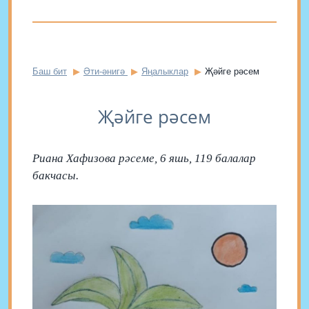
Баш бит
Әти-әнигә
Яңалыклар
Җәйге рәсем
Җәйге рәсем
Риана Хафизова рәсеме, 6 яшь, 119 балалар
бакчасы.