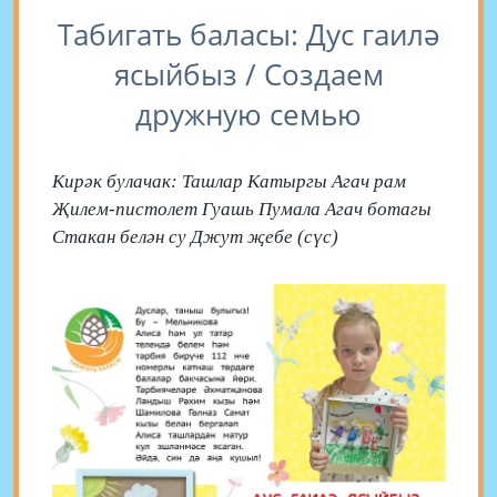
Табигать баласы: Дус гаилә
ясыйбыз / Создаем
дружную семью
Кирәк булачак: Ташлар Катыргы Агач рам
Җилем-пистолет Гуашь Пумала Агач ботагы
Стакан белән су Джут җебе (сүс)