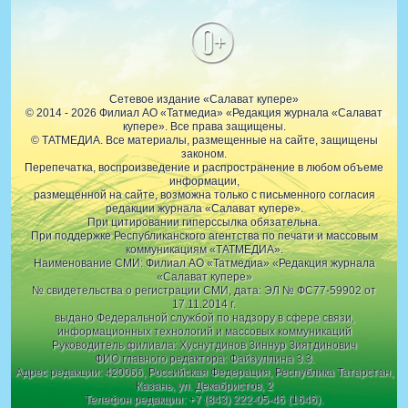
0+
Сетевое издание «Салават купере»
© 2014 - 2026 Филиал АО «Татмедиа» «Редакция журнала «Салават
купере». Все права защищены.
© ТАТМЕДИА. Все материалы, размещенные на сайте, защищены
законом.
Перепечатка, воспроизведение и распространение в любом объеме
информации,
размещенной на сайте, возможна только с письменного согласия
редакции журнала «Салават купере».
При цитировании гиперссылка обязательна.
При поддержке Республиканского агентства по печати и массовым
коммуникациям «ТАТМЕДИА».
Наименование СМИ: Филиал АО «Татмедиа» «Редакция журнала
«Салават купере»
№ свидетельства о регистрации СМИ, дата: ЭЛ № ФС77-59902 от
17.11.2014 г.
выдано Федеральной службой по надзору в сфере связи,
информационных технологий и массовых коммуникаций
Руководитель филиала: Хуснутдинов Зиннур Зиятдинович
ФИО главного редактора: Файзуллина З.З.
Адрес редакции: 420066, Российская Федерация, Республика Татарстан,
Казань, ул. Декабристов, 2
Телефон редакции: +7 (843) 222-05-46 (1646).