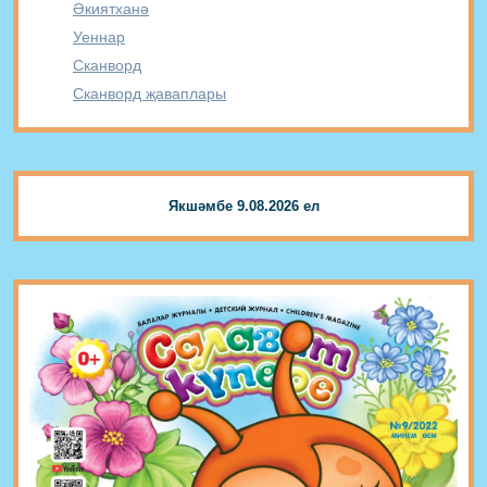
Әкиятханә
Уеннар
Сканворд
Сканворд җаваплары
Якшәмбе 9.08.2026 ел