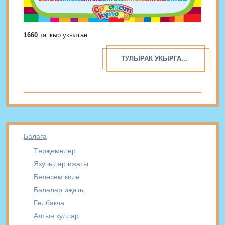
1660
тапкыр укылган
ТУЛЫРАК УКЫРГА...
Балага
Тәрҗемәләр
Язучылар иҗаты
Беләсем килә
Балалар иҗаты
Гөлбакча
Алтын куллар