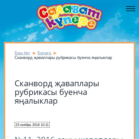
Баш бит
Балага
Сканворд җаваплары рубрикасы буенча яңалыклар
Сканворд җаваплары
рубрикасы буенча
яңалыклар
23 ноябрь 2016 10:11