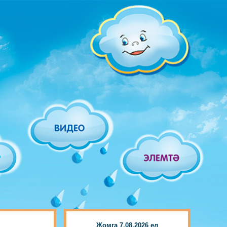
Җомга 7.08.2026 ел