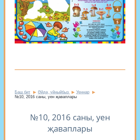
Баш бит
Әйдә, уйныйбыз
Уеннар
№10, 2016 саны, уен җаваплары
№10, 2016 саны, уен
җаваплары