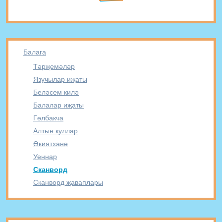
Балага
Тәрҗемәләр
Язучылар иҗаты
Беләсем килә
Балалар иҗаты
Гөлбакча
Алтын куллар
Әкиятханә
Уеннар
Сканворд
Сканворд җаваплары