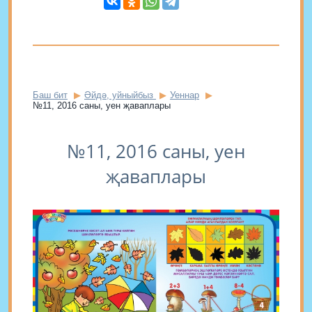
Баш бит
Әйдә, уйныйбыз
Уеннар
№11, 2016 саны, уен җаваплары
№11, 2016 саны, уен
җаваплары