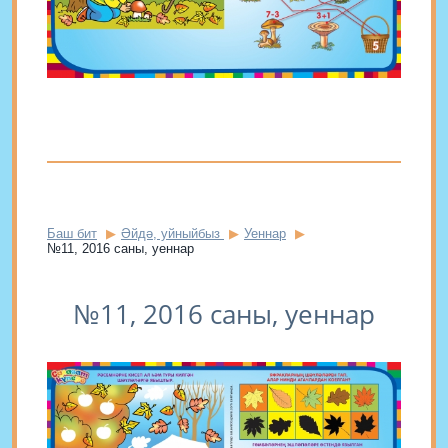
Баш бит
Әйдә, уйныйбыз
Уеннар
№11, 2016 саны, уеннар
№11, 2016 саны, уеннар