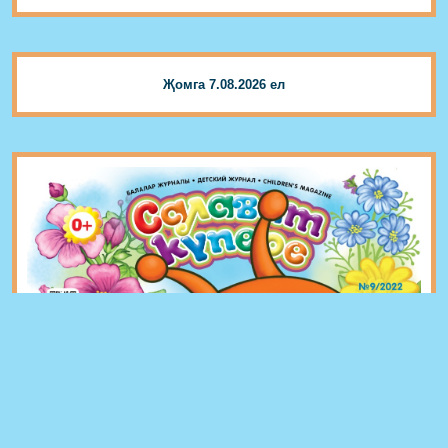
Җомга 7.08.2026 ел