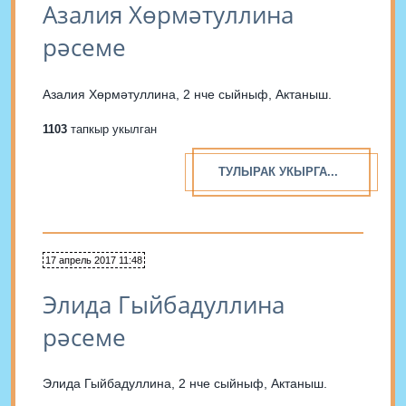
Азалия Хөрмәтуллина
рәсеме
Азалия Хөрмәтуллина, 2 нче сыйныф, Актаныш.
1103
тапкыр укылган
ТУЛЫРАК УКЫРГА...
17 апрель 2017 11:48
Элида Гыйбадуллина
рәсеме
Элида Гыйбадуллина, 2 нче сыйныф, Актаныш.