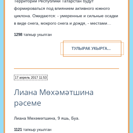
Территории Республики Татарстан будут
формироваться под влиянием активного южного
циклона. Ожидаются: - умеренные и сильные осадки
в виде снега, мокрого снега и дождя, - местами
метели с существенным ухудшением видимости, -
1298
тапкыр укылган
установление временного снежного покрова, - 20-21
апреля сильный ветер порывами до 17-22...
ТУЛЫРАК УКЫРГА...
17 апрель 2017 11:53
Лиана Мөхәмәтшина
рәсеме
Лиана Мөхәмәтшина, 9 яшь, Буа.
1121
тапкыр укылган