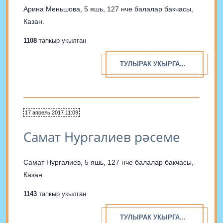
Арина Меньшова, 5 яшь, 127 нче балалар бакчасы,
Казан.
1108
тапкыр укылган
ТУЛЫРАК УКЫРГА...
17 апрель 2017 11:09
Самат Нургалиев рәсеме
Самат Нургалиев, 5 яшь, 127 нче балалар бакчасы,
Казан.
1143
тапкыр укылган
ТУЛЫРАК УКЫРГА...