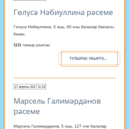
Гөлүсә Нәбиуллина рәсеме
Гөлүсә Нәбиуллина, 5 яшь, 60 нчы балалар бакчасы,
Казан.
1131
тапкыр укылган
ТУЛЫРАК УКЫРГА...
17 апрель 2017 11:19
Марсель Галимәрдәнов
рәсеме
Марсель Галимәрдәнов, 5 яшь, 127 нче балалар