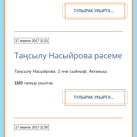
ТУЛЫРАК УКЫРГА...
17 апрель 2017 11:51
Таңсылу Насыйрова рәсеме
Таңсылу Насыйрова, 2 нче сыйныф, Актаныш.
1165
тапкыр укылган
ТУЛЫРАК УКЫРГА...
17 апрель 2017 11:50