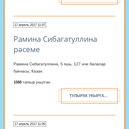
17 апрель 2017 11:07
Рамина Сибагатуллина
рәсеме
Рамина Сибагатуллина, 5 яшь, 127 нче балалар
бакчасы, Казан.
1088
тапкыр укылган
ТУЛЫРАК УКЫРГА...
17 апрель 2017 11:05