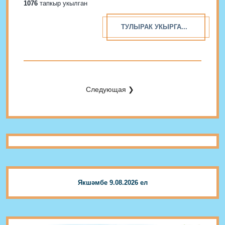
1076
тапкыр укылган
ТУЛЫРАК УКЫРГА...
Следующая ❯
Якшәмбе 9.08.2026 ел