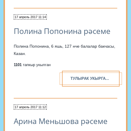
17 апрель 2017 11:14
Полина Попонина рәсеме
Полина Попонина, 6 яшь, 127 нче балалар бакчасы,
Казан.
1101
тапкыр укылган
ТУЛЫРАК УКЫРГА...
17 апрель 2017 11:12
Арина Меньшова рәсеме