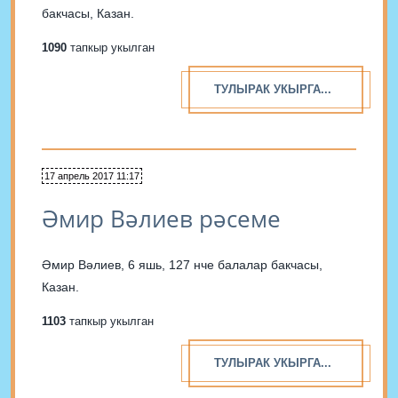
бакчасы, Казан.
1090
тапкыр укылган
ТУЛЫРАК УКЫРГА...
17 апрель 2017 11:17
Әмир Вәлиев рәсеме
Әмир Вәлиев, 6 яшь, 127 нче балалар бакчасы,
Казан.
1103
тапкыр укылган
ТУЛЫРАК УКЫРГА...