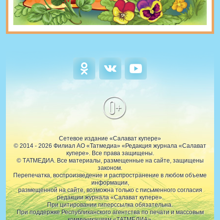
0+
Сетевое издание «Салават купере»
© 2014 - 2026 Филиал АО «Татмедиа» «Редакция журнала «Салават
купере». Все права защищены.
© ТАТМЕДИА. Все материалы, размещенные на сайте, защищены
законом.
Перепечатка, воспроизведение и распространение в любом объеме
информации,
размещенной на сайте, возможна только с письменного согласия
редакции журнала «Салават купере».
При цитировании гиперссылка обязательна.
При поддержке Республиканского агентства по печати и массовым
коммуникациям «ТАТМЕДИА».