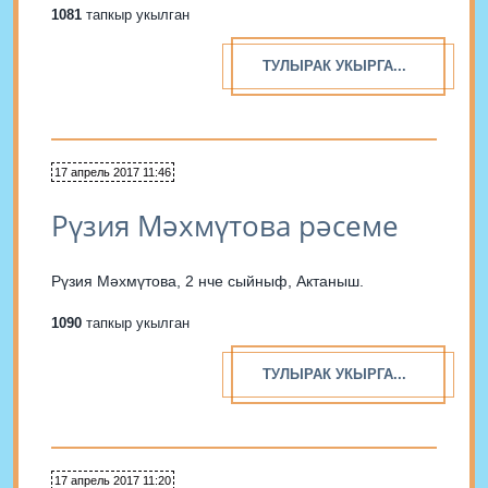
1081
тапкыр укылган
ТУЛЫРАК УКЫРГА...
17 апрель 2017 11:46
Рүзия Мәхмүтова рәсеме
Рүзия Мәхмүтова, 2 нче сыйныф, Актаныш.
1090
тапкыр укылган
ТУЛЫРАК УКЫРГА...
17 апрель 2017 11:20