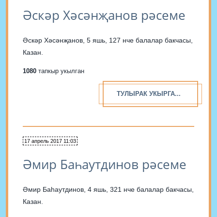
Әскәр Хәсәнҗанов рәсеме
Әскәр Хәсәнҗанов, 5 яшь, 127 нче балалар бакчасы,
Казан.
1080
тапкыр укылган
ТУЛЫРАК УКЫРГА...
17 апрель 2017 11:03
Әмир Баһаутдинов рәсеме
Әмир Баһаутдинов, 4 яшь, 321 нче балалар бакчасы,
Казан.