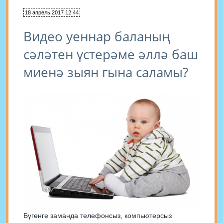
18 апрель 2017 12:44
Видео уеннар баланың
сәләтен үстерәме әллә баш
миенә зыян гына саламы?
Бүгенге заманда телефонсыз, компьютерсыз