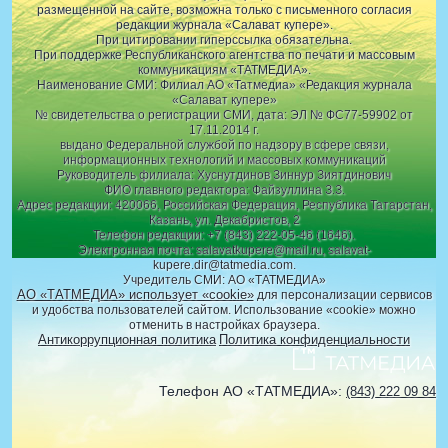
размещенной на сайте, возможна только с письменного согласия
редакции журнала «Салават купере».
При цитировании гиперссылка обязательна.
При поддержке Республиканского агентства по печати и массовым
коммуникациям «ТАТМЕДИА».
Наименование СМИ: Филиал АО «Татмедиа» «Редакция журнала
«Салават купере»
№ свидетельства о регистрации СМИ, дата: ЭЛ № ФС77-59902 от
17.11.2014 г.
выдано Федеральной службой по надзору в сфере связи,
информационных технологий и массовых коммуникаций
Руководитель филиала: Хуснутдинов Зиннур Зиятдинович
ФИО главного редактора: Файзуллина З.З.
Адрес редакции: 420066, Российская Федерация, Республика Татарстан,
Казань, ул. Декабристов, 2
Телефон редакции: +7 (843) 222-05-46 (1646).
Электронная почта: salavatkupere@mail.ru, salavat-
kupere.dir@tatmedia.com.
Учредитель СМИ: АО «ТАТМЕДИА»
АО «ТАТМЕДИА» использует «cookie»
для персонализации сервисов
и удобства пользователей сайтом. Использование «cookie» можно
отменить в настройках браузера.
Антикоррупционная политика
Политика конфиденциальности
Телефон АО «ТАТМЕДИА»:
(843) 222 09 84