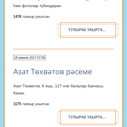
һәм фотолар түбәндәрәк:
1478
тапкыр укылган
ТУЛЫРАК УКЫРГА...
18 апрель 2017 07:09
Азат Төхвәтов рәсеме
Азат Төхвәтов, 6 яшь, 127 нче балалар бакчасы,
Казан.
1175
тапкыр укылган
ТУЛЫРАК УКЫРГА...