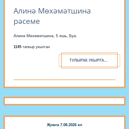
Алинә Мөхәмәтшина
рәсеме
Алинә Мөхәмәтшина, 5 яшь, Буа.
1145
тапкыр укылган
ТУЛЫРАК УКЫРГА...
Җомга 7.08.2026 ел