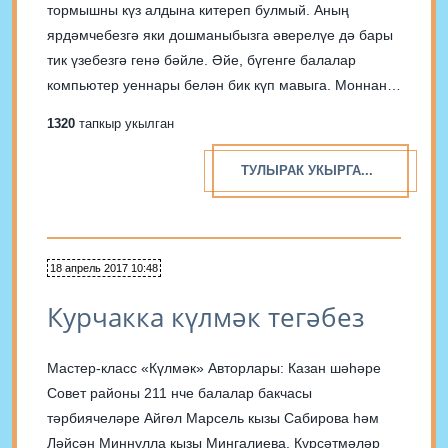
тормышны күз алдына китереп булмый. Аның
ярдәмчебезгә яки дошманыбызга әверелүе дә бары
тик үзебезгә генә бәйле. Әйе, бүгенге балалар
компьютер уеннары белән бик күп мавыга. Моннан
алдагы буыннар рәсемле китаплар, карап үссә,
1320
тапкыр укылган
хәзерге балалар компьютер, телевизор, видео аша
гына карый. Хәзер ата-ана балалар бакчасына
ТУЛЫРАК УКЫРГА...
йөргән сабыена...
18 апрель 2017 10:48
Курчакка күлмәк тегәбез
Мастер-класс «Күлмәк» Авторлары: Казан шәһәре
Совет районы 211 нче балалар бакчасы
тәрбиячеләре Айгөл Марсель кызы Сабирова hәм
Ләйсән Миннулла кызы Мингалиева. Күрсәтмәләр