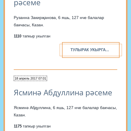
рәсеме
Рузанна Закирҗанова, 6 яшь, 127 нче балалар
бакчасы, Казан.
1110
тапкыр укылган
ТУЛЫРАК УКЫРГА...
18 апрель 2017 07:01
Ясминә Абдуллина рәсеме
Ясминә Абдуллина, 6 яшь, 127 нче балалар бакчасы,
Казан.
1175
тапкыр укылган