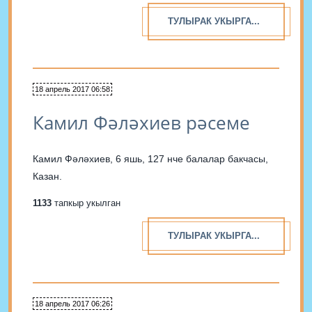
ТУЛЫРАК УКЫРГА...
18 апрель 2017 06:58
Камил Фәләхиев рәсеме
Камил Фәләхиев, 6 яшь, 127 нче балалар бакчасы,
Казан.
1133
тапкыр укылган
ТУЛЫРАК УКЫРГА...
18 апрель 2017 06:26