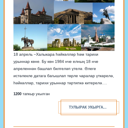
18 апрель −Халыкара һәйкәлләр һәм тарихи
урыннар көне. Бу көн 1984 нче елның 18 нче
апреленнән башлап билгеләп үтелә. Әлеге
истәлекле датага багышлап төрле чаралар үткәрелә,
һәйкәлләр, тарихи урыннар тәртипкә китерелә.
Дәвамын түбәндәрәк укыгыз:
1200
тапкыр укылган
ТУЛЫРАК УКЫРГА...