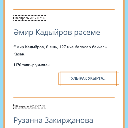
18 апрель 2017 07:06
Әмир Кадыйров рәсеме
Әмир Кадыйров, 6 яшь, 127 нче балалар бакчасы,
Казан.
1176
тапкыр укылган
ТУЛЫРАК УКЫРГА...
18 апрель 2017 07:03
Рузанна Закирҗанова