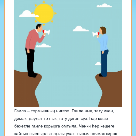
Гаилә – тормышның нигезе. Гаилә нык, тату икән,
димәк, дәүләт тә нык, тату дигән сүз. Һәр кеше
бәхетле гаилә корырга омтыла. Чөнки һәр кешегә
кайтып сыенырлык җылы учак, тыныч почмак кирәк.