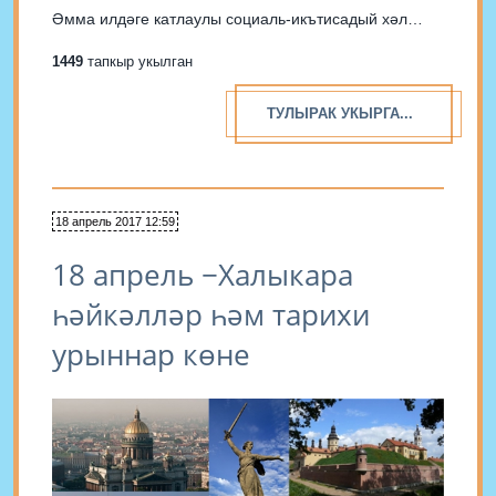
Әмма илдәге катлаулы социаль-икътисадый хәл
кешеләрнең рухи халәтендә киеренкелек, тормыш
1449
тапкыр укылган
ыгы-зыгысы тудыра. Бу үзара мөнәсәбәтләрдә, шул
исәптән ата-аналар белән...
ТУЛЫРАК УКЫРГА...
18 апрель 2017 12:59
18 апрель −Халыкара
һәйкәлләр һәм тарихи
урыннар көне