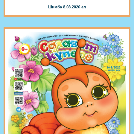
Шимбә 8.08.2026 ел