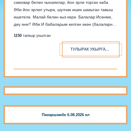
самовар белән чынаяклар, йон эрли торган каба.
Әби йон эрләп утыра, шулчак ишек шакыган тавыш
ишетелә. Малай белән кыз керә. Балалар:Исәнме,
дәү әни? Әби:И бабаларым килгән икән (балаларны
кочаклап ала). Исәнмесез, үскәннәрем! Әтиегез,
1150
тапкыр укылган
әниегез кая? (урам якта «Әни без кермибез,
Алияләргә кунакка китеп...
ТУЛЫРАК УКЫРГА...
Пәнҗешәмбе 6.08.2026 ел