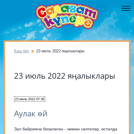
Баш бит
23 июль 2022 яңалыклары
23 июль 2022 яңалыклары
23 июль 2022 07:36
Аулак өй
Зал бәйрәмчә бизәләгән - чиккән сөлгеләр, өстәлдә