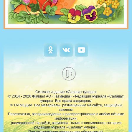
0+
Сетевое издание «Салават купере»
© 2014 - 2026 Филиал АО «Татмедиа» «Редакция журнала «Салават
купере». Все права защищены.
© ТАТМЕДИА. Все материалы, размещенные на сайте, защищены
законом.
Перепечатка, воспроизведение и распространение в любом объеме
информации,
размещенной на сайте, возможна только с письменного согласия
редакции журнала «Салават купере».
При цитировании гиперссылка обязательна.