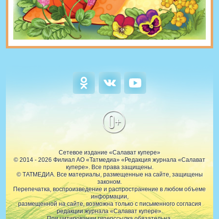
0+
Сетевое издание «Салават купере»
© 2014 - 2026 Филиал АО «Татмедиа» «Редакция журнала «Салават
купере». Все права защищены.
© ТАТМЕДИА. Все материалы, размещенные на сайте, защищены
законом.
Перепечатка, воспроизведение и распространение в любом объеме
информации,
размещенной на сайте, возможна только с письменного согласия
редакции журнала «Салават купере».
При цитировании гиперссылка обязательна.