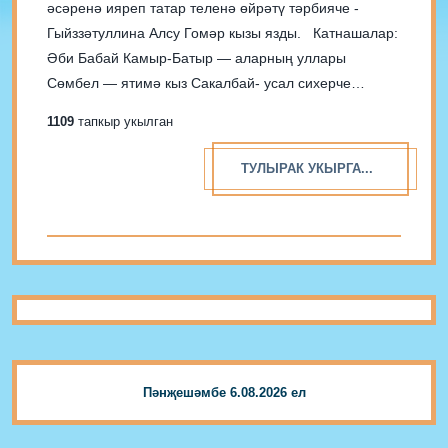
әсәренә ияреп татар теленә өйрәтү тәрбияче -
Гыйззәтуллина Алсу Гомәр кызы язды. Катнашалар:
Әби Бабай Камыр-Батыр — аларның уллары
Сөмбел — ятимә кыз Сакалбай- усал сихерче
Карасакал- Сакалбай ярдәмчесе Тылсымчы
1109
тапкыр укылган
Беренче пәрдә. Авыл өенең эчке
күренеше. Сөмбел җырлый-җырлый өй җыештыра.
ТУЛЫРАК УКЫРГА...
Сөмбел: Өебез нинди...
Пәнҗешәмбе 6.08.2026 ел