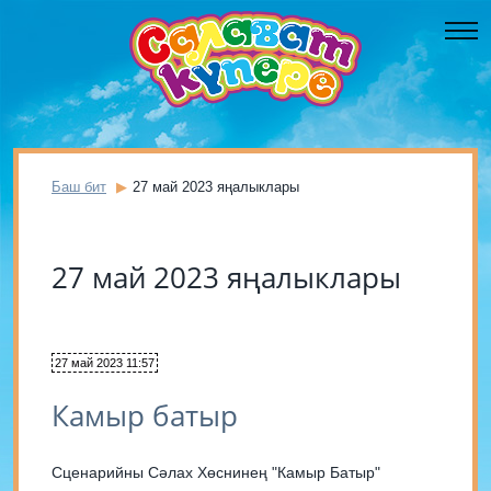
Баш бит
27 май 2023 яңалыклары
27 май 2023 яңалыклары
27 май 2023 11:57
Камыр батыр
Сценарийны Сәлах Хөснинең "Камыр Батыр"