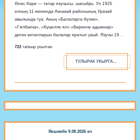
Әнәс Кари — татар язучысы, шагыйрь. Ул 1925
елның 11 июнендә Азнакай районының Уразай
авылында туа. Аның «Балаларга бүләк»,
«Гөлбакча», «Күңелле ял»,«Беренче адымнар»
дигән китапларын балалар яратып укый. Язучы 1954
елда вафат.
722
тапкыр укылган
ТУЛЫРАК УКЫРГА...
Якшәмбе 9.08.2026 ел