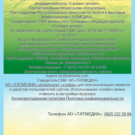
редакции журнала «Салават купере».
При цитировании гиперссылка обязательна.
При поддержке Республиканского агентства по печати и массовым
коммуникациям «ТАТМЕДИА».
Наименование СМИ: Филиал АО «Татмедиа» «Редакция журнала
«Салават купере»
№ свидетельства о регистрации СМИ, дата: ЭЛ № ФС77-59902 от
17.11.2014 г.
выдано Федеральной службой по надзору в сфере связи,
информационных технологий и массовых коммуникаций
Руководитель филиала: Хуснутдинов Зиннур Зиятдинович
ФИО главного редактора: Файзуллина З.З.
Адрес редакции: 420066, Российская Федерация, Республика Татарстан,
Казань, ул. Декабристов, 2
Телефон редакции: +7 (843) 222-05-46 (1646).
Электронная почта: salavatkupere@mail.ru, salavat-
kupere.dir@tatmedia.com.
Учредитель СМИ: АО «ТАТМЕДИА»
АО «ТАТМЕДИА» использует «cookie»
для персонализации сервисов
и удобства пользователей сайтом. Использование «cookie» можно
отменить в настройках браузера.
Антикоррупционная политика
Политика конфиденциальности
Телефон АО «ТАТМЕДИА»:
(843) 222 09 84