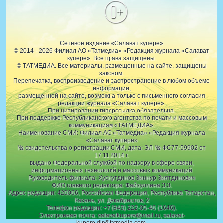
0+
Сетевое издание «Салават купере»
© 2014 - 2026 Филиал АО «Татмедиа» «Редакция журнала «Салават
купере». Все права защищены.
© ТАТМЕДИА. Все материалы, размещенные на сайте, защищены
законом.
Перепечатка, воспроизведение и распространение в любом объеме
информации,
размещенной на сайте, возможна только с письменного согласия
редакции журнала «Салават купере».
При цитировании гиперссылка обязательна.
При поддержке Республиканского агентства по печати и массовым
коммуникациям «ТАТМЕДИА».
Наименование СМИ: Филиал АО «Татмедиа» «Редакция журнала
«Салават купере»
№ свидетельства о регистрации СМИ, дата: ЭЛ № ФС77-59902 от
17.11.2014 г.
выдано Федеральной службой по надзору в сфере связи,
информационных технологий и массовых коммуникаций
Руководитель филиала: Хуснутдинов Зиннур Зиятдинович
ФИО главного редактора: Файзуллина З.З.
Адрес редакции: 420066, Российская Федерация, Республика Татарстан,
Казань, ул. Декабристов, 2
Телефон редакции: +7 (843) 222-05-46 (1646).
Электронная почта: salavatkupere@mail.ru, salavat-
kupere.dir@tatmedia.com.