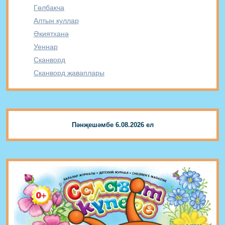
Гөлбакча
Алтын куллар
Әкиятханә
Уеннар
Сканворд
Сканворд җаваплары
Пәнҗешәмбе 6.08.2026 ел