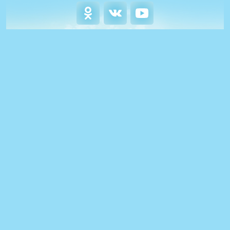
0+
Сетевое издание «Салават купере»
© 2014 - 2026 Филиал АО «Татмедиа» «Редакция журнала «Салават
купере». Все права защищены.
© ТАТМЕДИА. Все материалы, размещенные на сайте, защищены
законом.
Перепечатка, воспроизведение и распространение в любом объеме
информации,
размещенной на сайте, возможна только с письменного согласия
редакции журнала «Салават купере».
При цитировании гиперссылка обязательна.
При поддержке Республиканского агентства по печати и массовым
коммуникациям «ТАТМЕДИА».
Наименование СМИ: Филиал АО «Татмедиа» «Редакция журнала
«Салават купере»
№ свидетельства о регистрации СМИ, дата: ЭЛ № ФС77-59902 от
17.11.2014 г.
выдано Федеральной службой по надзору в сфере связи,
информационных технологий и массовых коммуникаций
Руководитель филиала: Хуснутдинов Зиннур Зиятдинович