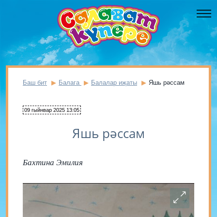
Баш бит
Балага
Балалар иҗаты
Яшь рәссам
09 гыйнвар 2025 13:05
Яшь рәссам
Бахтина Эмилия