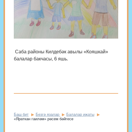
Саба районы Килдебәк авылы «Кояшкай»
балалар бакчасы, 6 яшь.
Баш бит
Безгә язалар
Балалар иҗаты
«Яраткан гаиләм» рәсем бәйгесе