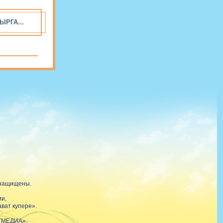
ЫРГА...
 защищены.
ии,
ват купере».
АТМЕДИА».