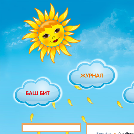
Баш бит
9 гыйнв