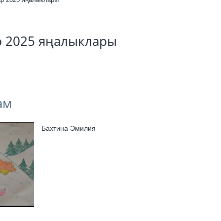
р 2025 яңалыклары
ам
Бахтина Эмилия