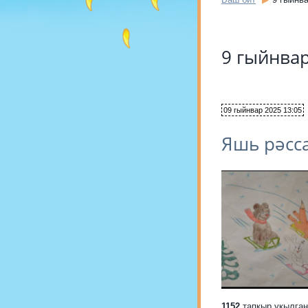
9 гыйнва
09 гыйнвар 2025 13:05
Яшь рәсс
1152
тапкыр укылган