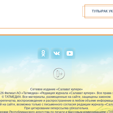
ТУЛЫРАК УК
0+
Сетевое издание «Салават купере»
2026 Филиал АО «Татмедиа» «Редакция журнала «Салават купере». Все права
© ТАТМЕДИА. Все материалы, размещенные на сайте, защищены законом.
репечатка, воспроизведение и распространение в любом объеме информац
 на сайте, возможна только с письменного согласия редакции журнала «Сала
При цитировании гиперссылка обязательна.
ержке Республиканского агентства по печати и массовым коммуникациям «Т