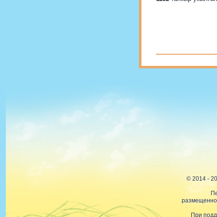
© 2014 - 
Пе
размещенной
При подд