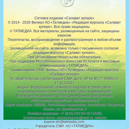
0+
Сетевое издание «Салават купере»
© 2014 - 2026 Филиал АО «Татмедиа» «Редакция журнала «Салават
купере». Все права защищены.
© ТАТМЕДИА. Все материалы, размещенные на сайте, защищены
законом.
Перепечатка, воспроизведение и распространение в любом объеме
информации,
размещенной на сайте, возможна только с письменного согласия
редакции журнала «Салават купере».
При цитировании гиперссылка обязательна.
При поддержке Республиканского агентства по печати и массовым
коммуникациям «ТАТМЕДИА».
Наименование СМИ: Филиал АО «Татмедиа» «Редакция журнала
«Салават купере»
№ свидетельства о регистрации СМИ, дата: ЭЛ № ФС77-59902 от
17.11.2014 г.
выдано Федеральной службой по надзору в сфере связи,
информационных технологий и массовых коммуникаций
Руководитель филиала: Хуснутдинов Зиннур Зиятдинович
ФИО главного редактора: Файзуллина З.З.
Адрес редакции: 420066, Российская Федерация, Республика Татарстан,
Казань, ул. Декабристов, 2
Телефон редакции: +7 (843) 222-05-46 (1646).
Электронная почта: salavatkupere@mail.ru, salavat-
kupere.dir@tatmedia.com.
Учредитель СМИ: АО «ТАТМЕДИА»