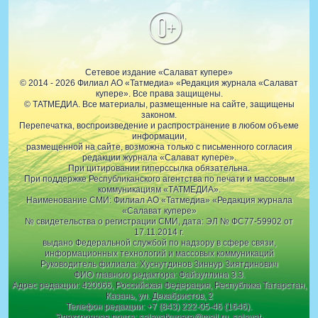
0+
Сетевое издание «Салават купере»
© 2014 - 2026 Филиал АО «Татмедиа» «Редакция журнала «Салават
купере». Все права защищены.
© ТАТМЕДИА. Все материалы, размещенные на сайте, защищены
законом.
Перепечатка, воспроизведение и распространение в любом объеме
информации,
размещенной на сайте, возможна только с письменного согласия
редакции журнала «Салават купере».
При цитировании гиперссылка обязательна.
При поддержке Республиканского агентства по печати и массовым
коммуникациям «ТАТМЕДИА».
Наименование СМИ: Филиал АО «Татмедиа» «Редакция журнала
«Салават купере»
№ свидетельства о регистрации СМИ, дата: ЭЛ № ФС77-59902 от
17.11.2014 г.
выдано Федеральной службой по надзору в сфере связи,
информационных технологий и массовых коммуникаций
Руководитель филиала: Хуснутдинов Зиннур Зиятдинович
ФИО главного редактора: Файзуллина З.З.
Адрес редакции: 420066, Российская Федерация, Республика Татарстан,
Казань, ул. Декабристов, 2
Телефон редакции: +7 (843) 222-05-46 (1646).
Электронная почта: salavatkupere@mail.ru, salavat-