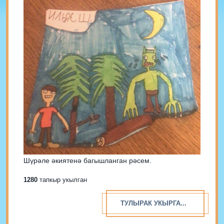
Шүрәле әкиятенә багышланган рәсем.
1280
тапкыр укылган
ТУЛЫРАК УКЫРГА...