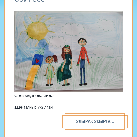
Сәлимҗанова Зилә
1114
тапкыр укылган
ТУЛЫРАК УКЫРГА...