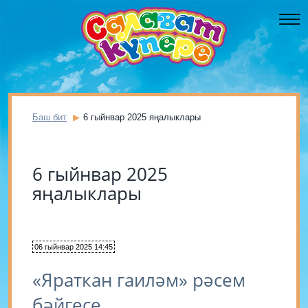
Баш бит
6 гыйнвар 2025 яңалыклары
6 гыйнвар 2025
яңалыклары
06 гыйнвар 2025 14:45
«Яраткан гаиләм» рәсем
бәйгесе