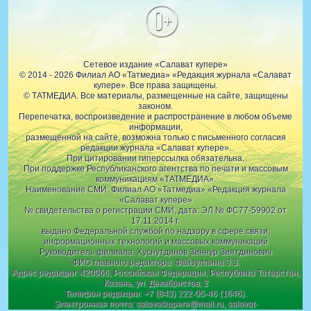
0+
Сетевое издание «Салават купере»
© 2014 - 2026 Филиал АО «Татмедиа» «Редакция журнала «Салават
купере». Все права защищены.
© ТАТМЕДИА. Все материалы, размещенные на сайте, защищены
законом.
Перепечатка, воспроизведение и распространение в любом объеме
информации,
размещенной на сайте, возможна только с письменного согласия
редакции журнала «Салават купере».
При цитировании гиперссылка обязательна.
При поддержке Республиканского агентства по печати и массовым
коммуникациям «ТАТМЕДИА».
Наименование СМИ: Филиал АО «Татмедиа» «Редакция журнала
«Салават купере»
№ свидетельства о регистрации СМИ, дата: ЭЛ № ФС77-59902 от
17.11.2014 г.
выдано Федеральной службой по надзору в сфере связи,
информационных технологий и массовых коммуникаций
Руководитель филиала: Хуснутдинов Зиннур Зиятдинович
ФИО главного редактора: Файзуллина З.З.
Адрес редакции: 420066, Российская Федерация, Республика Татарстан,
Казань, ул. Декабристов, 2
Телефон редакции: +7 (843) 222-05-46 (1646).
Электронная почта: salavatkupere@mail.ru, salavat-