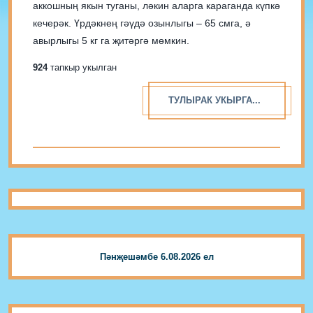
аккошның якын туганы, ләкин аларга караганда күпкә
кечерәк. Үрдәкнең гәүдә озынлыгы – 65 смга, ә
авырлыгы 5 кг га җитәргә мөмкин.
924
тапкыр укылган
ТУЛЫРАК УКЫРГА...
Пәнҗешәмбе 6.08.2026 ел