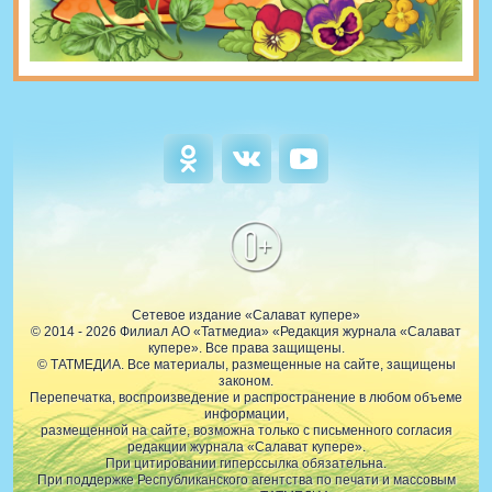
0+
Сетевое издание «Салават купере»
© 2014 - 2026 Филиал АО «Татмедиа» «Редакция журнала «Салават
купере». Все права защищены.
© ТАТМЕДИА. Все материалы, размещенные на сайте, защищены
законом.
Перепечатка, воспроизведение и распространение в любом объеме
информации,
размещенной на сайте, возможна только с письменного согласия
редакции журнала «Салават купере».
При цитировании гиперссылка обязательна.
При поддержке Республиканского агентства по печати и массовым