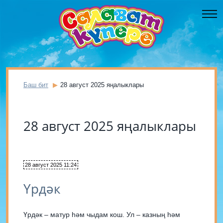
Баш бит
28 август 2025 яңалыклары
28 август 2025 яңалыклары
28 август 2025 11:24
Үрдәк
Үрдәк – матур һәм чыдам кош. Ул – казның һәм