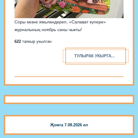
Соры көзне ямьләндереп, «Салават күпере»
журналының ноябрь саны чыкты!
622
тапкыр укылган
ТУЛЫРАК УКЫРГА...
Җомга 7.08.2026 ел