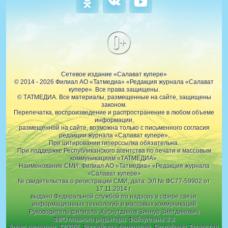
0+
Сетевое издание «Салават купере»
© 2014 - 2026 Филиал АО «Татмедиа» «Редакция журнала «Салават
купере». Все права защищены.
© ТАТМЕДИА. Все материалы, размещенные на сайте, защищены
законом.
Перепечатка, воспроизведение и распространение в любом объеме
информации,
размещенной на сайте, возможна только с письменного согласия
редакции журнала «Салават купере».
При цитировании гиперссылка обязательна.
При поддержке Республиканского агентства по печати и массовым
коммуникациям «ТАТМЕДИА».
Наименование СМИ: Филиал АО «Татмедиа» «Редакция журнала
«Салават купере»
№ свидетельства о регистрации СМИ, дата: ЭЛ № ФС77-59902 от
17.11.2014 г.
выдано Федеральной службой по надзору в сфере связи,
информационных технологий и массовых коммуникаций
Руководитель филиала: Хуснутдинов Зиннур Зиятдинович
ФИО главного редактора: Файзуллина З.З.
Адрес редакции: 420066, Российская Федерация, Республика Татарстан,