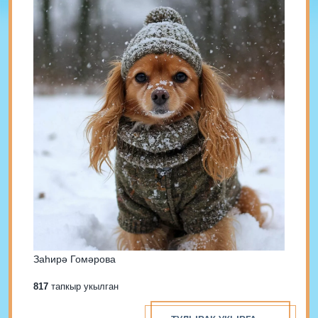
Заһирә Гомәрова
817
тапкыр укылган