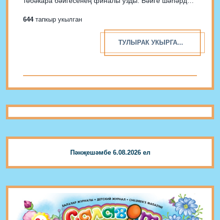
төбәкара бәйгесенең финалы узды. Бәйге шәһәрдә
дүртенче тапкыр үткәрелә.
644
тапкыр укылган
ТУЛЫРАК УКЫРГА...
Пәнҗешәмбе 6.08.2026 ел