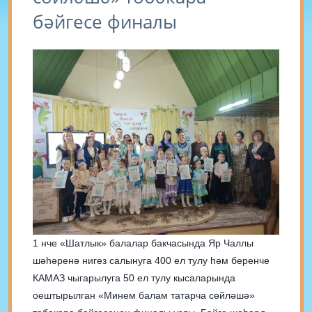
бәйгесе финалы
1 нче «Шатлык» балалар бакчасында Яр Чаллы
шәһәренә нигез салынуга 400 ел тулу һәм беренче
КАМАЗ чыгарылуга 50 ел тулу кысаларында
оештырылган «Минем балам татарча сөйләшә»