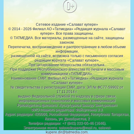
0+
Сетевое издание «Салават купере»
© 2014 - 2026 Филиал АО «Татмедиа» «Редакция журнала «Салават
купере». Все права защищены.
© ТАТМЕДИА. Все материалы, размещенные на сайте, защищены
законом.
Перепечатка, воспроизведение и распространение в любом объеме
информации,
размещенной на сайте, возможна только с письменного согласия
редакции журнала «Салават купере».
При цитировании гиперссылка обязательна.
При поддержке Республиканского агентства по печати и массовым
коммуникациям «ТАТМЕДИА».
Наименование СМИ: Филиал АО «Татмедиа» «Редакция журнала
«Салават купере»
№ свидетельства о регистрации СМИ, дата: ЭЛ № ФС77-59902 от
17.11.2014 г.
выдано Федеральной службой по надзору в сфере связи,
информационных технологий и массовых коммуникаций
Руководитель филиала: Хуснутдинов Зиннур Зиятдинович
ФИО главного редактора: Файзуллина З.З.
Адрес редакции: 420066, Российская Федерация, Республика Татарстан,
Казань, ул. Декабристов, 2
Телефон редакции: +7 (843) 222-05-46 (1646).
Электронная почта: salavatkupere@mail.ru, salavat-
kupere.dir@tatmedia.com.