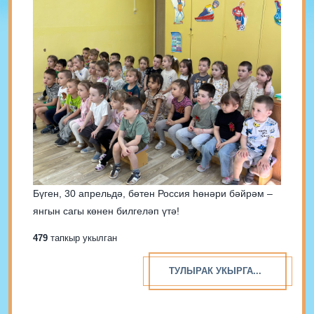
Бүген, 30 апрельдә, бөтен Россия һөнәри бәйрәм –
янгын сагы көнен билгеләп үтә!
479
тапкыр укылган
ТУЛЫРАК УКЫРГА...