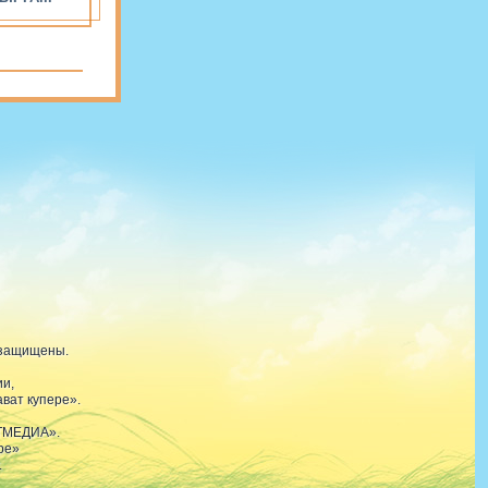
 защищены.
ии,
ват купере».
АТМЕДИА».
ре»
.