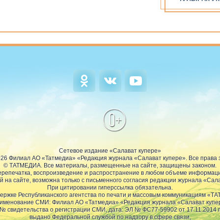
0+
Сетевое издание «Салават купере»
2026 Филиал АО «Татмедиа» «Редакция журнала «Салават купере». Все права
© ТАТМЕДИА. Все материалы, размещенные на сайте, защищены законом.
репечатка, воспроизведение и распространение в любом объеме информац
 на сайте, возможна только с письменного согласия редакции журнала «Сала
При цитировании гиперссылка обязательна.
ержке Республиканского агентства по печати и массовым коммуникациям «Т
именование СМИ: Филиал АО «Татмедиа» «Редакция журнала «Салават купе
№ свидетельства о регистрации СМИ, дата: ЭЛ № ФС77-59902 от 17.11.2014 г
выдано Федеральной службой по надзору в сфере связи,