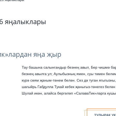
26 яңалыклары
ик»лардан яңа җыр
Тау башына салынгандыр безнең авыл, Бер чишмә бар, якын
безнең авылга ул; Аулыбызның ямен, суы тәмен беләм, Шуңар
күрә сөям җаным-тәнем белән. Сез дә туган ягыгызны, бөек
шагыйрь Габдулла Тукай кебек җаныгыз-тәнегез белән сөясезме?
Шулай икән, алайса бергәләп «СалаваТик»ларга кушылып бергә
милли җырларыбызны тыңлап, бергә моңланыйк.
ТУЛЫРАК УК