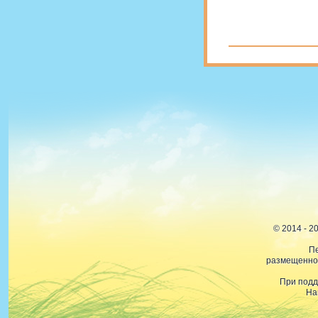
© 2014 - 
Пе
размещенной
При подд
На