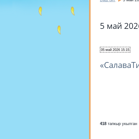
5 май 20
05 май 2026 15:15
«СалаваТ
418
тапкыр укылган